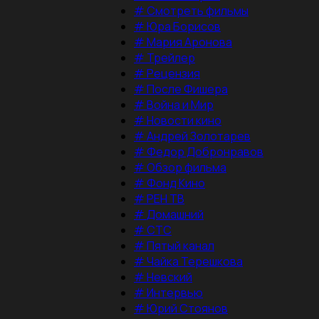
#
Смотреть фильмы
#
Юра Борисов
#
Мария Аронова
#
Трейлер
#
Рецензия
#
После Фишера
#
Война и Мир
#
Новости кино
#
Андрей Золотарев
#
Федор Добронравов
#
Обзор фильма
#
Фонд Кино
#
РЕН ТВ
#
Домашний
#
СТС
#
Пятый канал
#
Чайка Терешкова
#
Невский
#
Интервью
#
Юрий Стоянов