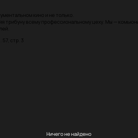
ументальном кино и не только.
яя трибуну всему профессиональному цеху. Мы — комью
лей.
 57, стр. 3
Ничего не найдено