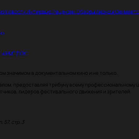
ею
Новости
Интервью
Рецензии
Обзоры
Анонсы
Снимаетс
ею
ты НМГ ДОК
ом значимом в документальном кино и не только.
целом, предоставляя трибуну всему профессиональному 
тчиков, лидеров фестивального движения и зрителей.
 57, стр. 3