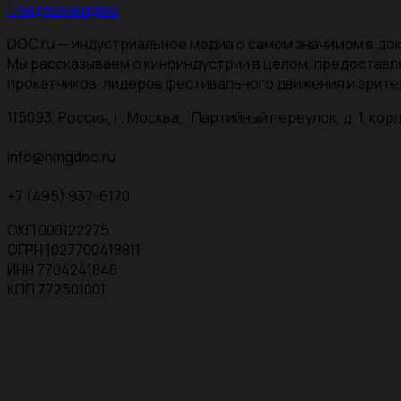
Предложи идею
DOC.ru — индустриальное медиа о самом значимом в док
Мы рассказываем о киноиндустрии в целом, предоставл
прокатчиков, лидеров фестивального движения и зрите
115093, Россия, г. Москва, Партийный переулок, д. 1, корп.
info@nmgdoc.ru
+7 (495) 937-6170
ОКП 000122275
ОГРН 1027700418811
ИНН 7704241848
КПП 772501001