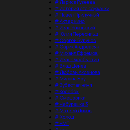
#
Лариса Гузеева
#
История его служанки
#
Павел Прилучный
#
Актер кино
#
Иван Янковский
#
Юлия Пересильд
#
Сергей Бурунов
#
Сарик Андреасян
#
Михаил Ефремов
#
Иван Охлобыстин
#
Влад Ценев
#
Любовь Аксенова
#
Милана Бру
#
Зубастая няня
#
Колобок
#
Смешарики
#
Чебурашка 3
#
Матвей Лыков
#
Холод
#
НМГ
#
док