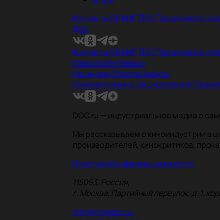
Контакты
Об НМГ ДОК
Предложите ид
ДОК
Контакты
Об НМГ ДОК
Предложите ид
Новости
Интервью
Рецензии
Обзоры
Анонсы
Снимается кино
Энциклопедия
Проек
DOC.ru — индустриальное медиа о сам
Мы рассказываем о киноиндустрии в 
производителей, кинокритиков, прока
Политика Конфиденциальности
115093, Россия,
г. Москва, Партийный переулок, д. 1, корп.
info@nmgdoc.ru