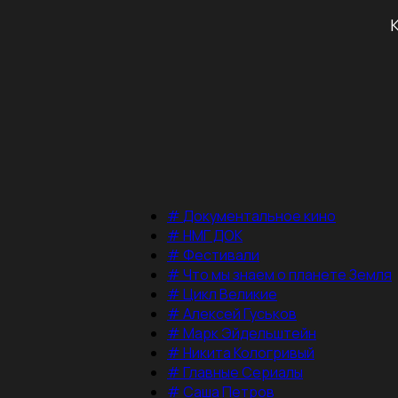
#
Документальное кино
#
НМГ ДОК
#
Фестивали
#
Что мы знаем о планете Земля
#
Цикл Великие
#
Алексей Гуськов
#
Марк Эйдельштейн
#
Никита Кологривый
#
Главные Сериалы
#
Саша Петров