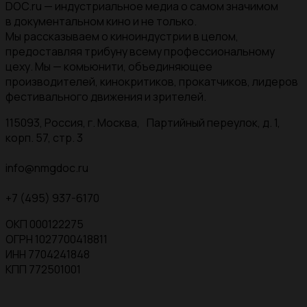
DOC.ru — индустриальное медиа о самом значимом
в документальном кино и не только.
Мы рассказываем о киноиндустрии в целом,
предоставляя трибуну всему профессиональному
цеху. Мы — комьюнити, объединяющее
производителей, кинокритиков, прокатчиков, лидеров
фестивального движения и зрителей.
115093, Россия, г. Москва, Партийный переулок, д. 1,
корп. 57, стр. 3
info@nmgdoc.ru
+7 (495) 937-6170
ОКП 000122275
ОГРН 1027700418811
ИНН 7704241848
КПП 772501001