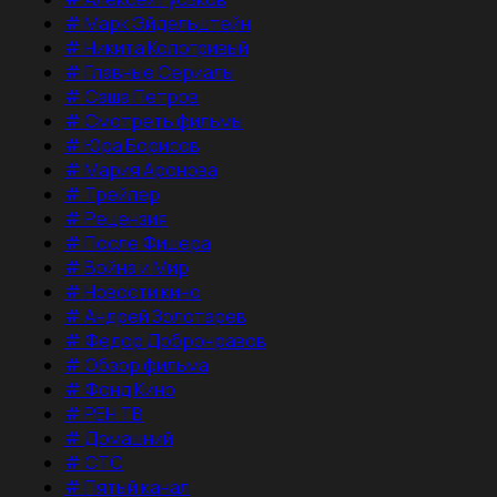
#
Марк Эйдельштейн
#
Никита Кологривый
#
Главные Сериалы
#
Саша Петров
#
Смотреть фильмы
#
Юра Борисов
#
Мария Аронова
#
Трейлер
#
Рецензия
#
После Фишера
#
Война и Мир
#
Новости кино
#
Андрей Золотарев
#
Федор Добронравов
#
Обзор фильма
#
Фонд Кино
#
РЕН ТВ
#
Домашний
#
СТС
#
Пятый канал