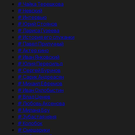
#
Чайка Терешкова
#
Невский
#
Интервью
#
Юрий Стоянов
#
Лариса Гузеева
#
История его служанки
#
Павел Прилучный
#
Актер кино
#
Иван Янковский
#
Юлия Пересильд
#
Сергей Бурунов
#
Сарик Андреасян
#
Михаил Ефремов
#
Иван Охлобыстин
#
Влад Ценев
#
Любовь Аксенова
#
Милана Бру
#
Зубастая няня
#
Колобок
#
Смешарики