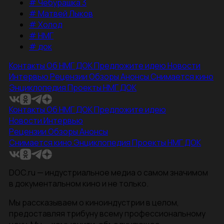
#
Чебурашка 3
#
Матвей Лыков
#
Холод
#
НМГ
#
док
Контакты
Об НМГ ДОК
Предложите идею
Новости
Интервью
Рецензии
Обзоры
Анонсы
Снимается кино
Энциклопедия
Проекты НМГ ДОК
Контакты
Об НМГ ДОК
Предложите идею
Новости
Интервью
Рецензии
Обзоры
Анонсы
Снимается кино
Энциклопедия
Проекты НМГ ДОК
DOC.ru — индустриальное медиа о самом значимом
в документальном кино и не только.
Мы рассказываем о киноиндустрии в целом,
предоставляя трибуну всему профессиональному