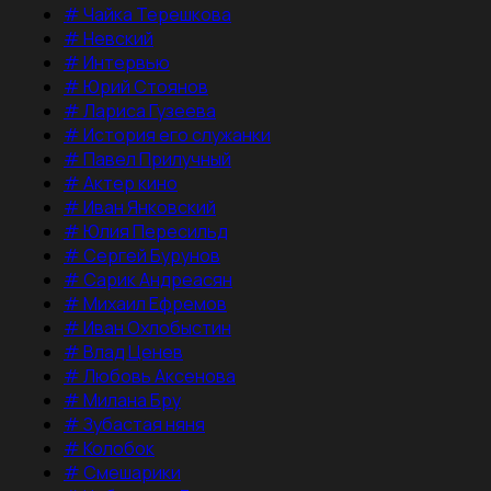
#
Чайка Терешкова
#
Невский
#
Интервью
#
Юрий Стоянов
#
Лариса Гузеева
#
История его служанки
#
Павел Прилучный
#
Актер кино
#
Иван Янковский
#
Юлия Пересильд
#
Сергей Бурунов
#
Сарик Андреасян
#
Михаил Ефремов
#
Иван Охлобыстин
#
Влад Ценев
#
Любовь Аксенова
#
Милана Бру
#
Зубастая няня
#
Колобок
#
Смешарики