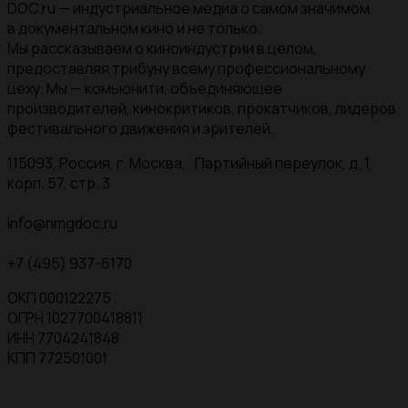
DOC.ru — индустриальное медиа о самом значимом
в документальном кино и не только.
Мы рассказываем о киноиндустрии в целом,
предоставляя трибуну всему профессиональному
цеху. Мы — комьюнити, объединяющее
производителей, кинокритиков, прокатчиков, лидеров
фестивального движения и зрителей.
115093, Россия, г. Москва, Партийный переулок, д. 1,
корп. 57, стр. 3
info@nmgdoc.ru
+7 (495) 937-6170
ОКП 000122275
ОГРН 1027700418811
ИНН 7704241848
КПП 772501001