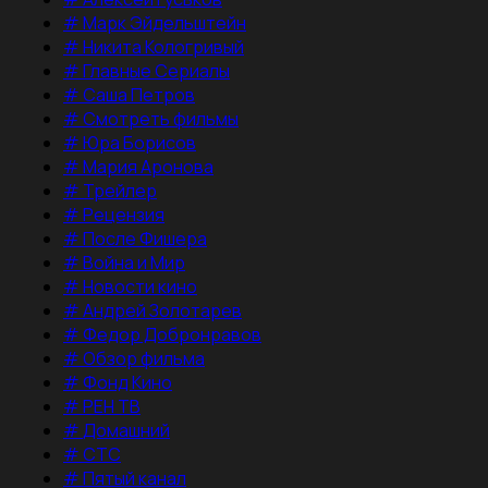
#
Марк Эйдельштейн
#
Никита Кологривый
#
Главные Сериалы
#
Саша Петров
#
Смотреть фильмы
#
Юра Борисов
#
Мария Аронова
#
Трейлер
#
Рецензия
#
После Фишера
#
Война и Мир
#
Новости кино
#
Андрей Золотарев
#
Федор Добронравов
#
Обзор фильма
#
Фонд Кино
#
РЕН ТВ
#
Домашний
#
СТС
#
Пятый канал