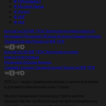
#
Чебурашка 3
#
Матвей Лыков
#
Холод
#
НМГ
#
док
Контакты
Об НМГ ДОК
Предложите идею
Новости
Интервью
Рецензии
Обзоры
Анонсы
Снимается кино
Энциклопедия
Проекты НМГ ДОК
Контакты
Об НМГ ДОК
Предложите идею
Новости
Интервью
Рецензии
Обзоры
Анонсы
Снимается кино
Энциклопедия
Проекты НМГ ДОК
DOC.ru — индустриальное медиа о самом значимом
в документальном кино и не только.
Мы рассказываем о киноиндустрии в целом,
предоставляя трибуну всему профессиональному