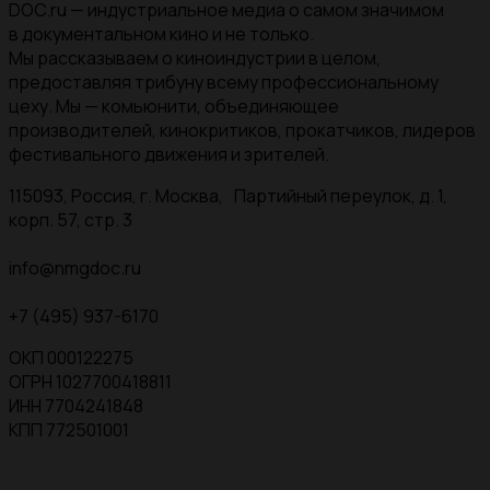
DOC.ru — индустриальное медиа о самом значимом
в документальном кино и не только.
Мы рассказываем о киноиндустрии в целом,
предоставляя трибуну всему профессиональному
цеху. Мы — комьюнити, объединяющее
производителей, кинокритиков, прокатчиков, лидеров
фестивального движения и зрителей.
115093, Россия, г. Москва, Партийный переулок, д. 1,
корп. 57, стр. 3
info@nmgdoc.ru
+7 (495) 937-6170
ОКП 000122275
ОГРН 1027700418811
ИНН 7704241848
КПП 772501001