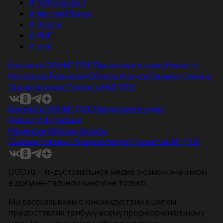
#
Чебурашка 3
#
Матвей Лыков
#
Холод
#
НМГ
#
док
Контакты
Об НМГ ДОК
Предложите идею
Новости
Интервью
Рецензии
Обзоры
Анонсы
Снимается кино
Энциклопедия
Проекты НМГ ДОК
Контакты
Об НМГ ДОК
Предложите идею
Новости
Интервью
Рецензии
Обзоры
Анонсы
Снимается кино
Энциклопедия
Проекты НМГ ДОК
DOC.ru — индустриальное медиа о самом значимом
в документальном кино и не только.
Мы рассказываем о киноиндустрии в целом,
предоставляя трибуну всему профессиональному