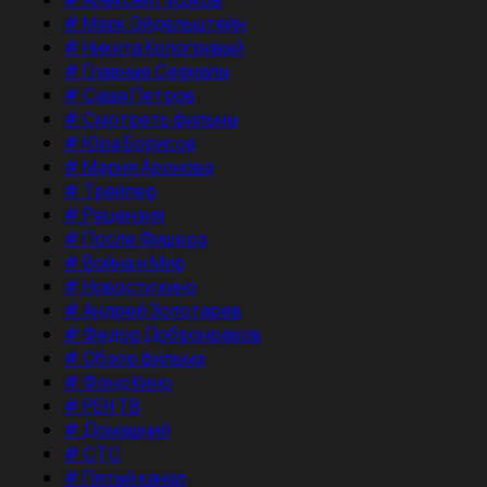
#
Марк Эйдельштейн
#
Никита Кологривый
#
Главные Сериалы
#
Саша Петров
#
Смотреть фильмы
#
Юра Борисов
#
Мария Аронова
#
Трейлер
#
Рецензия
#
После Фишера
#
Война и Мир
#
Новости кино
#
Андрей Золотарев
#
Федор Добронравов
#
Обзор фильма
#
Фонд Кино
#
РЕН ТВ
#
Домашний
#
СТС
#
Пятый канал