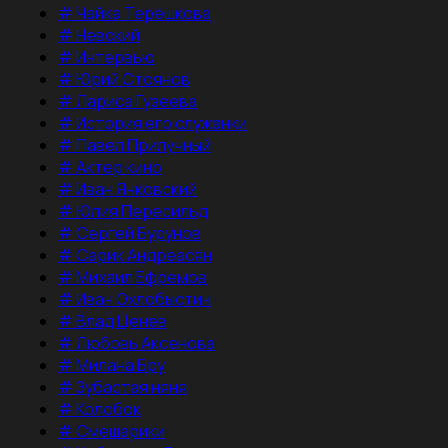
#
Чайка Терешкова
#
Невский
#
Интервью
#
Юрий Стоянов
#
Лариса Гузеева
#
История его служанки
#
Павел Прилучный
#
Актер кино
#
Иван Янковский
#
Юлия Пересильд
#
Сергей Бурунов
#
Сарик Андреасян
#
Михаил Ефремов
#
Иван Охлобыстин
#
Влад Ценев
#
Любовь Аксенова
#
Милана Бру
#
Зубастая няня
#
Колобок
#
Смешарики