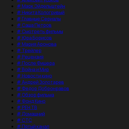
#
Марк Эйдельштейн
#
Никита Кологривый
#
Главные Сериалы
#
Саша Петров
#
Смотреть фильмы
#
Юра Борисов
#
Мария Аронова
#
Трейлер
#
Рецензия
#
После Фишера
#
Война и Мир
#
Новости кино
#
Андрей Золотарев
#
Федор Добронравов
#
Обзор фильма
#
Фонд Кино
#
РЕН ТВ
#
Домашний
#
СТС
#
Пятый канал