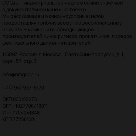
DOC.ru — индустриальное медиа о самом значимом
в документальном кино и не только.
Мы рассказываем о киноиндустрии в целом,
предоставляя трибуну всему профессиональному
цеху. Мы — комьюнити, объединяющее
производителей, кинокритиков, прокатчиков, лидеров
фестивального движения и зрителей.
115093, Россия, г. Москва, Партийный переулок, д. 1,
корп. 57, стр. 3
info@nmgdoc.ru
+7 (495) 937-6170
ОКП 000122275
ОГРН 1027700418811
ИНН 7704241848
КПП 772501001