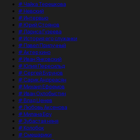
#
Чайка Терешкова
#
Невский
#
Интервью
#
Юрий Стоянов
#
Лариса Гузеева
#
История его служанки
#
Павел Прилучный
#
Актер кино
#
Иван Янковский
#
Юлия Пересильд
#
Сергей Бурунов
#
Сарик Андреасян
#
Михаил Ефремов
#
Иван Охлобыстин
#
Влад Ценев
#
Любовь Аксенова
#
Милана Бру
#
Зубастая няня
#
Колобок
#
Смешарики