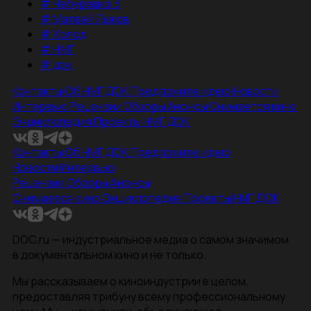
#
Чебурашка 3
#
Матвей Лыков
#
Холод
#
НМГ
#
док
Контакты
Об НМГ ДОК
Предложите идею
Новости
Интервью
Рецензии
Обзоры
Анонсы
Снимается кино
Энциклопедия
Проекты НМГ ДОК
Контакты
Об НМГ ДОК
Предложите идею
Новости
Интервью
Рецензии
Обзоры
Анонсы
Снимается кино
Энциклопедия
Проекты НМГ ДОК
DOC.ru — индустриальное медиа о самом значимом
в документальном кино и не только.
Мы рассказываем о киноиндустрии в целом,
предоставляя трибуну всему профессиональному