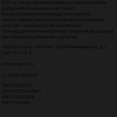
DOC.ru — индустриальное медиа о самом значимом
в документальном кино и не только.
Мы рассказываем о киноиндустрии в целом,
предоставляя трибуну всему профессиональному
цеху. Мы — комьюнити, объединяющее
производителей, кинокритиков, прокатчиков, лидеров
фестивального движения и зрителей.
115093, Россия, г. Москва, Партийный переулок, д. 1,
корп. 57, стр. 3
info@nmgdoc.ru
+7 (495) 937-6170
ОКП 000122275
ОГРН 1027700418811
ИНН 7704241848
КПП 772501001