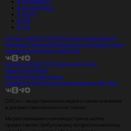
#
Чебурашка 3
#
Матвей Лыков
#
Холод
#
НМГ
#
док
Контакты
Об НМГ ДОК
Предложите идею
Новости
Интервью
Рецензии
Обзоры
Анонсы
Снимается кино
Энциклопедия
Проекты НМГ ДОК
Контакты
Об НМГ ДОК
Предложите идею
Новости
Интервью
Рецензии
Обзоры
Анонсы
Снимается кино
Энциклопедия
Проекты НМГ ДОК
DOC.ru — индустриальное медиа о самом значимом
в документальном кино и не только.
Мы рассказываем о киноиндустрии в целом,
предоставляя трибуну всему профессиональному