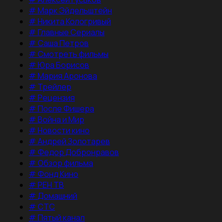
#
Марк Эйдельштейн
#
Никита Кологривый
#
Главные Сериалы
#
Саша Петров
#
Смотреть фильмы
#
Юра Борисов
#
Мария Аронова
#
Трейлер
#
Рецензия
#
После Фишера
#
Война и Мир
#
Новости кино
#
Андрей Золотарев
#
Федор Добронравов
#
Обзор фильма
#
Фонд Кино
#
РЕН ТВ
#
Домашний
#
СТС
#
Пятый канал