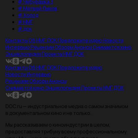
#
Чебурашка 3
#
Матвей Лыков
#
Холод
#
НМГ
#
док
Контакты
Об НМГ ДОК
Предложите идею
Новости
Интервью
Рецензии
Обзоры
Анонсы
Снимается кино
Энциклопедия
Проекты НМГ ДОК
Контакты
Об НМГ ДОК
Предложите идею
Новости
Интервью
Рецензии
Обзоры
Анонсы
Снимается кино
Энциклопедия
Проекты НМГ ДОК
DOC.ru — индустриальное медиа о самом значимом
в документальном кино и не только.
Мы рассказываем о киноиндустрии в целом,
предоставляя трибуну всему профессиональному