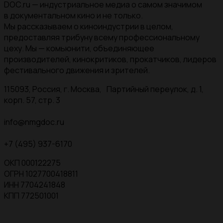
DOC.ru — индустриальное медиа о самом значимом
в документальном кино и не только.
Мы рассказываем о киноиндустрии в целом,
предоставляя трибуну всему профессиональному
цеху. Мы — комьюнити, объединяющее
производителей, кинокритиков, прокатчиков, лидеров
фестивального движения и зрителей.
115093, Россия, г. Москва, Партийный переулок, д. 1,
корп. 57, стр. 3
info@nmgdoc.ru
+7 (495) 937-6170
ОКП 000122275
ОГРН 1027700418811
ИНН 7704241848
КПП 772501001