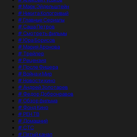
#
Марк Эйдельштейн
#
Никита Кологривый
#
Главные Сериалы
#
Саша Петров
#
Смотреть фильмы
#
Юра Борисов
#
Мария Аронова
#
Трейлер
#
Рецензия
#
После Фишера
#
Война и Мир
#
Новости кино
#
Андрей Золотарев
#
Федор Добронравов
#
Обзор фильма
#
Фонд Кино
#
РЕН ТВ
#
Домашний
#
СТС
#
Пятый канал