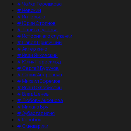
#
Чайка Терешкова
#
Невский
#
Интервью
#
Юрий Стоянов
#
Лариса Гузеева
#
История его служанки
#
Павел Прилучный
#
Актер кино
#
Иван Янковский
#
Юлия Пересильд
#
Сергей Бурунов
#
Сарик Андреасян
#
Михаил Ефремов
#
Иван Охлобыстин
#
Влад Ценев
#
Любовь Аксенова
#
Милана Бру
#
Зубастая няня
#
Колобок
#
Смешарики