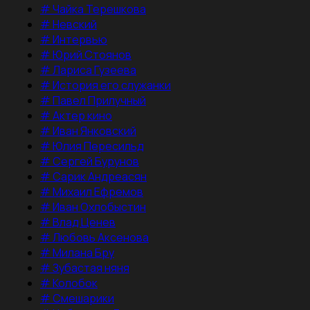
#
Чайка Терешкова
#
Невский
#
Интервью
#
Юрий Стоянов
#
Лариса Гузеева
#
История его служанки
#
Павел Прилучный
#
Актер кино
#
Иван Янковский
#
Юлия Пересильд
#
Сергей Бурунов
#
Сарик Андреасян
#
Михаил Ефремов
#
Иван Охлобыстин
#
Влад Ценев
#
Любовь Аксенова
#
Милана Бру
#
Зубастая няня
#
Колобок
#
Смешарики