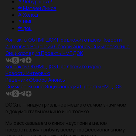
#
Чебурашка 3
#
Матвей Лыков
#
Холод
#
НМГ
#
док
Контакты
Об НМГ ДОК
Предложите идею
Новости
Интервью
Рецензии
Обзоры
Анонсы
Снимается кино
Энциклопедия
Проекты НМГ ДОК
Контакты
Об НМГ ДОК
Предложите идею
Новости
Интервью
Рецензии
Обзоры
Анонсы
Снимается кино
Энциклопедия
Проекты НМГ ДОК
DOC.ru — индустриальное медиа о самом значимом
в документальном кино и не только.
Мы рассказываем о киноиндустрии в целом,
предоставляя трибуну всему профессиональному