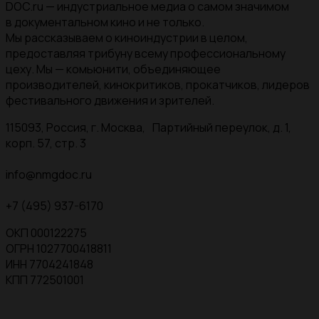
DOC.ru — индустриальное медиа о самом значимом
в документальном кино и не только.
Мы рассказываем о киноиндустрии в целом,
предоставляя трибуну всему профессиональному
цеху. Мы — комьюнити, объединяющее
производителей, кинокритиков, прокатчиков, лидеров
фестивального движения и зрителей.
115093, Россия, г. Москва, Партийный переулок, д. 1,
корп. 57, стр. 3
info@nmgdoc.ru
+7 (495) 937-6170
ОКП 000122275
ОГРН 1027700418811
ИНН 7704241848
КПП 772501001