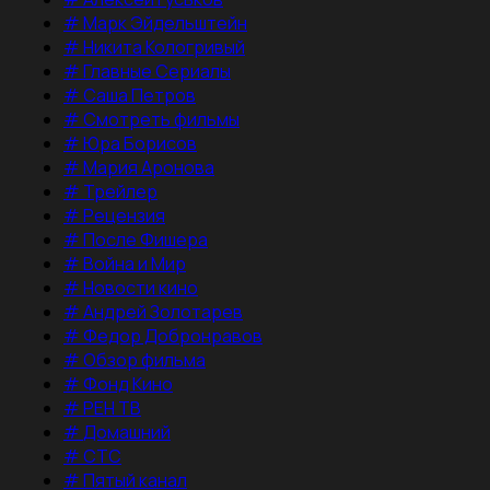
#
Марк Эйдельштейн
#
Никита Кологривый
#
Главные Сериалы
#
Саша Петров
#
Смотреть фильмы
#
Юра Борисов
#
Мария Аронова
#
Трейлер
#
Рецензия
#
После Фишера
#
Война и Мир
#
Новости кино
#
Андрей Золотарев
#
Федор Добронравов
#
Обзор фильма
#
Фонд Кино
#
РЕН ТВ
#
Домашний
#
СТС
#
Пятый канал