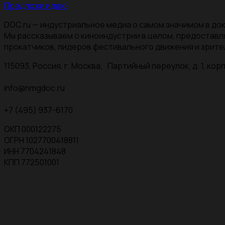
Предложи идею
DOC.ru — индустриальное медиа о самом значимом в док
Мы рассказываем о киноиндустрии в целом, предоставл
прокатчиков, лидеров фестивального движения и зрите
115093, Россия, г. Москва, Партийный переулок, д. 1, корп.
info@nmgdoc.ru
+7 (495) 937-6170
ОКП 000122275
ОГРН 1027700418811
ИНН 7704241848
КПП 772501001