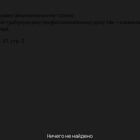
ументальном кино и не только.
яя трибуну всему профессиональному цеху. Мы — комью
лей.
 57, стр. 3
Ничего не найдено