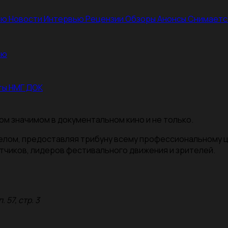
ею
Новости
Интервью
Рецензии
Обзоры
Анонсы
Снимаетс
ею
ты НМГ ДОК
ом значимом в документальном кино и не только.
целом, предоставляя трибуну всему профессиональному 
тчиков, лидеров фестивального движения и зрителей.
 57, стр. 3