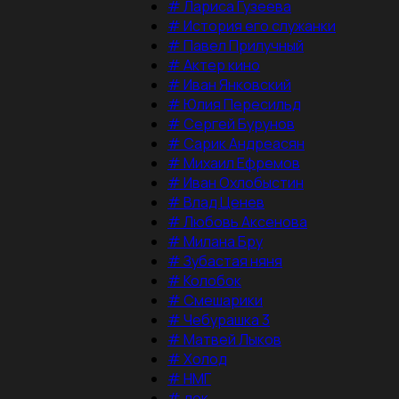
#
Лариса Гузеева
#
История его служанки
#
Павел Прилучный
#
Актер кино
#
Иван Янковский
#
Юлия Пересильд
#
Сергей Бурунов
#
Сарик Андреасян
#
Михаил Ефремов
#
Иван Охлобыстин
#
Влад Ценев
#
Любовь Аксенова
#
Милана Бру
#
Зубастая няня
#
Колобок
#
Смешарики
#
Чебурашка 3
#
Матвей Лыков
#
Холод
#
НМГ
#
док