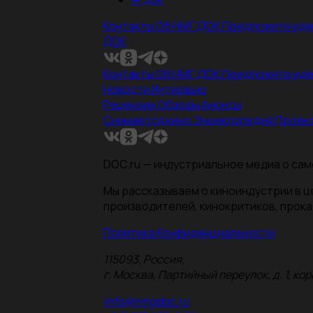
Контакты
Об НМГ ДОК
Предложите ид
ДОК
Контакты
Об НМГ ДОК
Предложите ид
Новости
Интервью
Рецензии
Обзоры
Анонсы
Снимается кино
Энциклопедия
Проек
DOC.ru — индустриальное медиа о сам
Мы рассказываем о киноиндустрии в 
производителей, кинокритиков, прока
Политика Конфиденциальности
115093, Россия,
г. Москва, Партийный переулок, д. 1, корп.
info@nmgdoc.ru