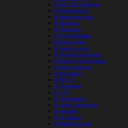
#
Смотреть фильмы
#
Юра Борисов
#
Мария Аронова
#
Трейлер
#
Рецензия
#
После Фишера
#
Война и Мир
#
Новости кино
#
Андрей Золотарев
#
Федор Добронравов
#
Обзор фильма
#
Фонд Кино
#
РЕН ТВ
#
Домашний
#
СТС
#
Пятый канал
#
Чайка Терешкова
#
Невский
#
Интервью
#
Юрий Стоянов