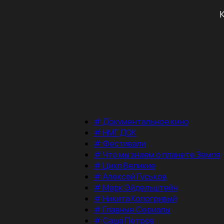
#
Документальное кино
#
НМГ ДОК
#
Фестивали
#
Что мы знаем о планете Земля
#
Цикл Великие
#
Алексей Гуськов
#
Марк Эйдельштейн
#
Никита Кологривый
#
Главные Сериалы
#
Саша Петров