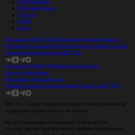
#
Чебурашка 3
#
Матвей Лыков
#
Холод
#
НМГ
#
док
Контакты
Об НМГ ДОК
Предложите идею
Новости
Интервью
Рецензии
Обзоры
Анонсы
Снимается кино
Энциклопедия
Проекты НМГ ДОК
Контакты
Об НМГ ДОК
Предложите идею
Новости
Интервью
Рецензии
Обзоры
Анонсы
Снимается кино
Энциклопедия
Проекты НМГ ДОК
DOC.ru — индустриальное медиа о самом значимом
в документальном кино и не только.
Мы рассказываем о киноиндустрии в целом,
предоставляя трибуну всему профессиональному