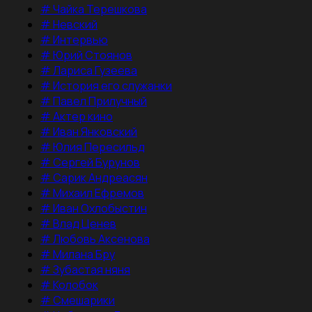
#
Чайка Терешкова
#
Невский
#
Интервью
#
Юрий Стоянов
#
Лариса Гузеева
#
История его служанки
#
Павел Прилучный
#
Актер кино
#
Иван Янковский
#
Юлия Пересильд
#
Сергей Бурунов
#
Сарик Андреасян
#
Михаил Ефремов
#
Иван Охлобыстин
#
Влад Ценев
#
Любовь Аксенова
#
Милана Бру
#
Зубастая няня
#
Колобок
#
Смешарики