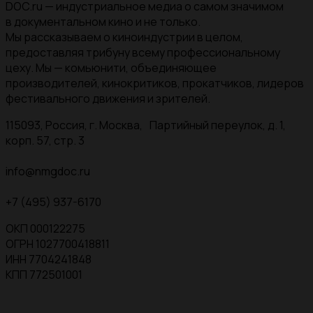
DOC.ru — индустриальное медиа о самом значимом
в документальном кино и не только.
Мы рассказываем о киноиндустрии в целом,
предоставляя трибуну всему профессиональному
цеху. Мы — комьюнити, объединяющее
производителей, кинокритиков, прокатчиков, лидеров
фестивального движения и зрителей.
115093, Россия, г. Москва, Партийный переулок, д. 1,
корп. 57, стр. 3
info@nmgdoc.ru
+7 (495) 937-6170
ОКП 000122275
ОГРН 1027700418811
ИНН 7704241848
КПП 772501001