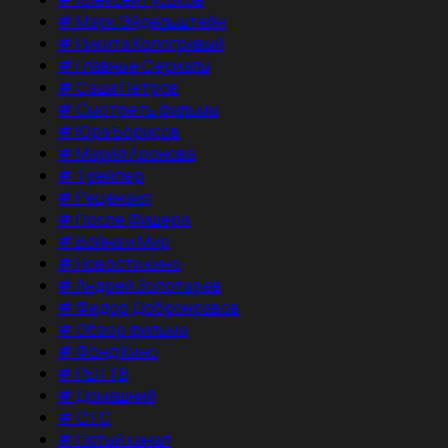
#
Марк Эйдельштейн
#
Никита Кологривый
#
Главные Сериалы
#
Саша Петров
#
Смотреть фильмы
#
Юра Борисов
#
Мария Аронова
#
Трейлер
#
Рецензия
#
После Фишера
#
Война и Мир
#
Новости кино
#
Андрей Золотарев
#
Федор Добронравов
#
Обзор фильма
#
Фонд Кино
#
РЕН ТВ
#
Домашний
#
СТС
#
Пятый канал