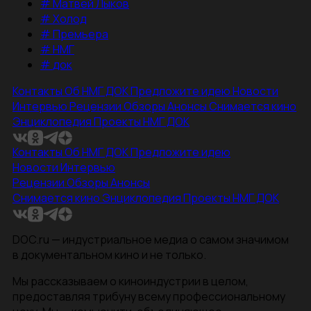
#
Матвей Лыков
#
Холод
#
Премьера
#
НМГ
#
док
Контакты
Об НМГ ДОК
Предложите идею
Новости
Интервью
Рецензии
Обзоры
Анонсы
Снимается кино
Энциклопедия
Проекты НМГ ДОК
Контакты
Об НМГ ДОК
Предложите идею
Новости
Интервью
Рецензии
Обзоры
Анонсы
Снимается кино
Энциклопедия
Проекты НМГ ДОК
DOC.ru — индустриальное медиа о самом значимом
в документальном кино и не только.
Мы рассказываем о киноиндустрии в целом,
предоставляя трибуну всему профессиональному