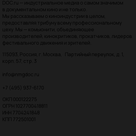
DOC.ru — индустриальное медиа о самом значимом
в документальном кино и не только.
Мы рассказываем о киноиндустрии в целом,
предоставляя трибуну всему профессиональному
цеху. Мы — комьюнити, объединяющее
производителей, кинокритиков, прокатчиков, лидеров
фестивального движения и зрителей.
115093, Россия, г. Москва, Партийный переулок, д. 1,
корп. 57, стр. 3
info@nmgdoc.ru
+7 (495) 937-6170
ОКП 000122275
ОГРН 1027700418811
ИНН 7704241848
КПП 772501001