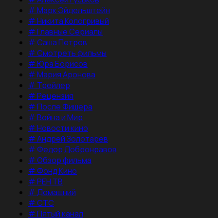
#
Марк Эйдельштейн
#
Никита Кологривый
#
Главные Сериалы
#
Саша Петров
#
Смотреть фильмы
#
Юра Борисов
#
Мария Аронова
#
Трейлер
#
Рецензия
#
После Фишера
#
Война и Мир
#
Новости кино
#
Андрей Золотарев
#
Федор Добронравов
#
Обзор фильма
#
Фонд Кино
#
РЕН ТВ
#
Домашний
#
СТС
#
Пятый канал