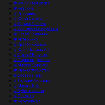
#
Чайка Терешкова
#
Невский
#
Интервью
#
Юрий Стоянов
#
Лариса Гузеева
#
История его служанки
#
Павел Прилучный
#
Актер кино
#
Иван Янковский
#
Юлия Пересильд
#
Сергей Бурунов
#
Сарик Андреасян
#
Михаил Ефремов
#
Иван Охлобыстин
#
Баста начало
#
Любовь Аксенова
#
Милана Бру
#
Зубастая няня
#
Три кота
#
Чебурашка 3