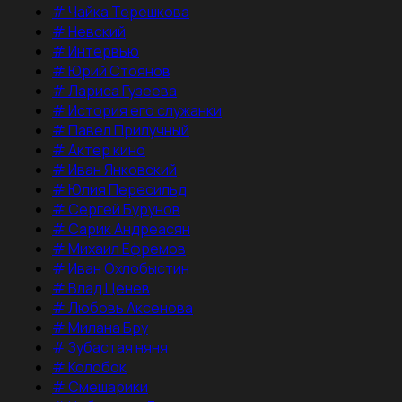
#
Чайка Терешкова
#
Невский
#
Интервью
#
Юрий Стоянов
#
Лариса Гузеева
#
История его служанки
#
Павел Прилучный
#
Актер кино
#
Иван Янковский
#
Юлия Пересильд
#
Сергей Бурунов
#
Сарик Андреасян
#
Михаил Ефремов
#
Иван Охлобыстин
#
Влад Ценев
#
Любовь Аксенова
#
Милана Бру
#
Зубастая няня
#
Колобок
#
Смешарики