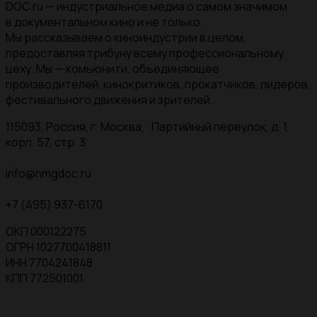
DOC.ru — индустриальное медиа о самом значимом
в документальном кино и не только.
Мы рассказываем о киноиндустрии в целом,
предоставляя трибуну всему профессиональному
цеху. Мы — комьюнити, объединяющее
производителей, кинокритиков, прокатчиков, лидеров
фестивального движения и зрителей.
115093, Россия, г. Москва, Партийный переулок, д. 1,
корп. 57, стр. 3
info@nmgdoc.ru
+7 (495) 937-6170
ОКП 000122275
ОГРН 1027700418811
ИНН 7704241848
КПП 772501001