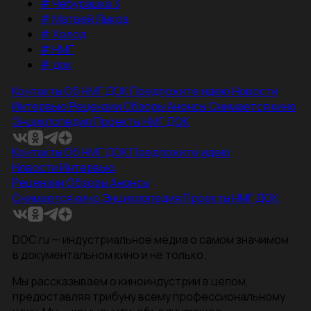
#
Чебурашка 3
#
Матвей Лыков
#
Холод
#
НМГ
#
док
Контакты
Об НМГ ДОК
Предложите идею
Новости
Интервью
Рецензии
Обзоры
Анонсы
Снимается кино
Энциклопедия
Проекты НМГ ДОК
Контакты
Об НМГ ДОК
Предложите идею
Новости
Интервью
Рецензии
Обзоры
Анонсы
Снимается кино
Энциклопедия
Проекты НМГ ДОК
DOC.ru — индустриальное медиа о самом значимом
в документальном кино и не только.
Мы рассказываем о киноиндустрии в целом,
предоставляя трибуну всему профессиональному