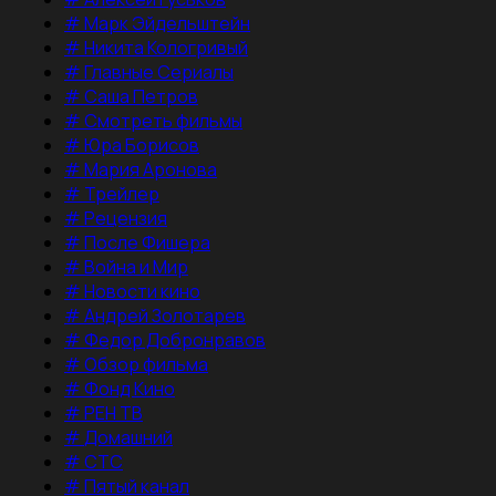
#
Марк Эйдельштейн
#
Никита Кологривый
#
Главные Сериалы
#
Саша Петров
#
Смотреть фильмы
#
Юра Борисов
#
Мария Аронова
#
Трейлер
#
Рецензия
#
После Фишера
#
Война и Мир
#
Новости кино
#
Андрей Золотарев
#
Федор Добронравов
#
Обзор фильма
#
Фонд Кино
#
РЕН ТВ
#
Домашний
#
СТС
#
Пятый канал