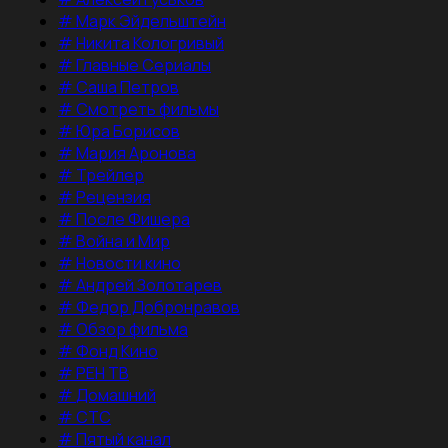
#
Марк Эйдельштейн
#
Никита Кологривый
#
Главные Сериалы
#
Саша Петров
#
Смотреть фильмы
#
Юра Борисов
#
Мария Аронова
#
Трейлер
#
Рецензия
#
После Фишера
#
Война и Мир
#
Новости кино
#
Андрей Золотарев
#
Федор Добронравов
#
Обзор фильма
#
Фонд Кино
#
РЕН ТВ
#
Домашний
#
СТС
#
Пятый канал