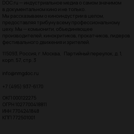
DOC.ru — индустриальное медиа о самом значимом
в документальном кино и не только.
Мы рассказываем о киноиндустрии в целом,
предоставляя трибуну всему профессиональному
цеху. Мы — комьюнити, объединяющее
производителей, кинокритиков, прокатчиков, лидеров
фестивального движения и зрителей.
115093, Россия, г. Москва, Партийный переулок, д. 1,
корп. 57, стр. 3
info@nmgdoc.ru
+7 (495) 937-6170
ОКП 000122275
ОГРН 1027700418811
ИНН 7704241848
КПП 772501001