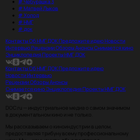
#
Чебурашка 3
#
Матвей Лыков
#
Холод
#
НМГ
#
док
Контакты
Об НМГ ДОК
Предложите идею
Новости
Интервью
Рецензии
Обзоры
Анонсы
Снимается кино
Энциклопедия
Проекты НМГ ДОК
Контакты
Об НМГ ДОК
Предложите идею
Новости
Интервью
Рецензии
Обзоры
Анонсы
Снимается кино
Энциклопедия
Проекты НМГ ДОК
DOC.ru — индустриальное медиа о самом значимом
в документальном кино и не только.
Мы рассказываем о киноиндустрии в целом,
предоставляя трибуну всему профессиональному