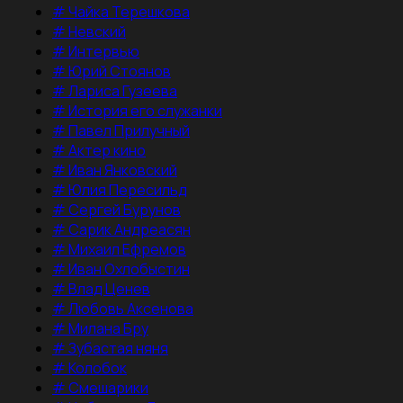
#
Чайка Терешкова
#
Невский
#
Интервью
#
Юрий Стоянов
#
Лариса Гузеева
#
История его служанки
#
Павел Прилучный
#
Актер кино
#
Иван Янковский
#
Юлия Пересильд
#
Сергей Бурунов
#
Сарик Андреасян
#
Михаил Ефремов
#
Иван Охлобыстин
#
Влад Ценев
#
Любовь Аксенова
#
Милана Бру
#
Зубастая няня
#
Колобок
#
Смешарики