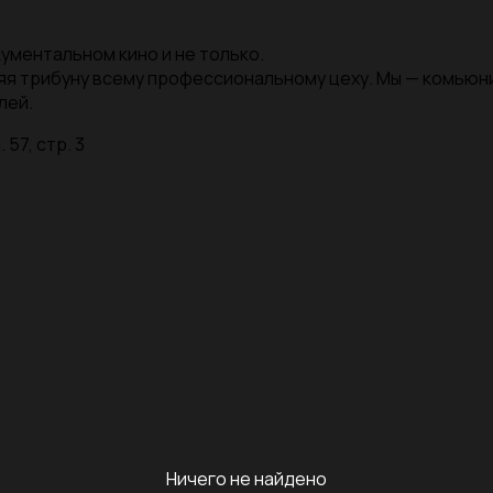
ументальном кино и не только.
яя трибуну всему профессиональному цеху. Мы — комью
лей.
 57, стр. 3
Ничего не найдено