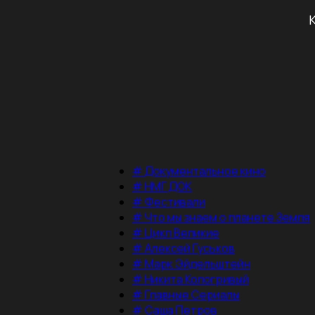
#
Документальное кино
#
НМГ ДОК
#
Фестивали
#
Что мы знаем о планете Земля
#
Цикл Великие
#
Алексей Гуськов
#
Марк Эйдельштейн
#
Никита Кологривый
#
Главные Сериалы
#
Саша Петров