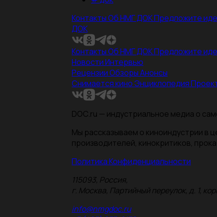
Контакты
Об НМГ ДОК
Предложите ид
ДОК
Контакты
Об НМГ ДОК
Предложите ид
Новости
Интервью
Рецензии
Обзоры
Анонсы
Снимается кино
Энциклопедия
Проек
DOC.ru — индустриальное медиа о сам
Мы рассказываем о киноиндустрии в 
производителей, кинокритиков, прока
Политика Конфиденциальности
115093, Россия,
г. Москва, Партийный переулок, д. 1, корп.
info@nmgdoc.ru