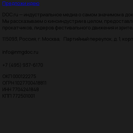
Предложи идею
DOC.ru — индустриальное медиа о самом значимом в док
Мы рассказываем о киноиндустрии в целом, предоставл
прокатчиков, лидеров фестивального движения и зрите
115093, Россия, г. Москва, Партийный переулок, д. 1, корп.
info@nmgdoc.ru
+7 (495) 937-6170
ОКП 000122275
ОГРН 1027700418811
ИНН 7704241848
КПП 772501001