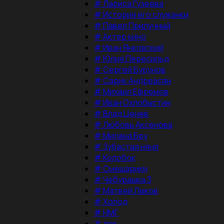
#
Лариса Гузеева
#
История его служанки
#
Павел Прилучный
#
Актер кино
#
Иван Янковский
#
Юлия Пересильд
#
Сергей Бурунов
#
Сарик Андреасян
#
Михаил Ефремов
#
Иван Охлобыстин
#
Влад Ценев
#
Любовь Аксенова
#
Милана Бру
#
Зубастая няня
#
Колобок
#
Смешарики
#
Чебурашка 3
#
Матвей Лыков
#
Холод
#
НМГ
#
док