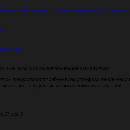
ею
Новости
Интервью
Рецензии
Обзоры
Анонсы
Снимаетс
ею
ты НМГ ДОК
ом значимом в документальном кино и не только.
целом, предоставляя трибуну всему профессиональному 
тчиков, лидеров фестивального движения и зрителей.
 57, стр. 3