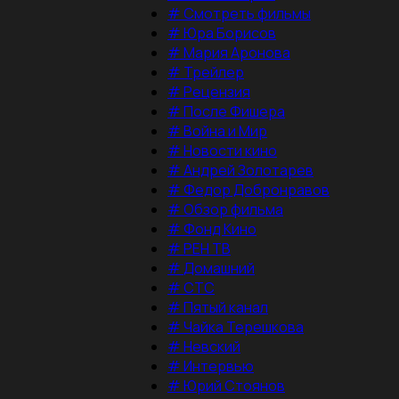
#
Смотреть фильмы
#
Юра Борисов
#
Мария Аронова
#
Трейлер
#
Рецензия
#
После Фишера
#
Война и Мир
#
Новости кино
#
Андрей Золотарев
#
Федор Добронравов
#
Обзор фильма
#
Фонд Кино
#
РЕН ТВ
#
Домашний
#
СТС
#
Пятый канал
#
Чайка Терешкова
#
Невский
#
Интервью
#
Юрий Стоянов