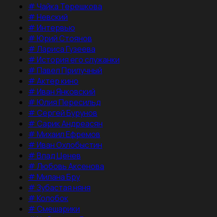
#
Чайка Терешкова
#
Невский
#
Интервью
#
Юрий Стоянов
#
Лариса Гузеева
#
История его служанки
#
Павел Прилучный
#
Актер кино
#
Иван Янковский
#
Юлия Пересильд
#
Сергей Бурунов
#
Сарик Андреасян
#
Михаил Ефремов
#
Иван Охлобыстин
#
Влад Ценев
#
Любовь Аксенова
#
Милана Бру
#
Зубастая няня
#
Колобок
#
Смешарики