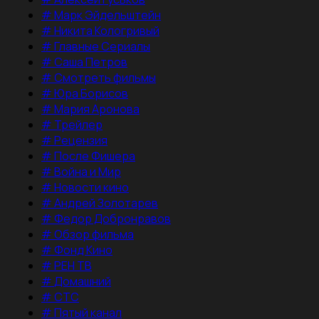
#
Марк Эйдельштейн
#
Никита Кологривый
#
Главные Сериалы
#
Саша Петров
#
Смотреть фильмы
#
Юра Борисов
#
Мария Аронова
#
Трейлер
#
Рецензия
#
После Фишера
#
Война и Мир
#
Новости кино
#
Андрей Золотарев
#
Федор Добронравов
#
Обзор фильма
#
Фонд Кино
#
РЕН ТВ
#
Домашний
#
СТС
#
Пятый канал