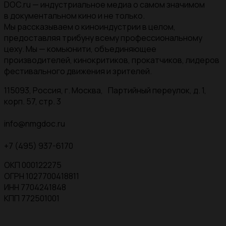
DOC.ru — индустриальное медиа о самом значимом
в документальном кино и не только.
Мы рассказываем о киноиндустрии в целом,
предоставляя трибуну всему профессиональному
цеху. Мы — комьюнити, объединяющее
производителей, кинокритиков, прокатчиков, лидеров
фестивального движения и зрителей.
115093, Россия, г. Москва, Партийный переулок, д. 1,
корп. 57, стр. 3
info@nmgdoc.ru
+7 (495) 937-6170
ОКП 000122275
ОГРН 1027700418811
ИНН 7704241848
КПП 772501001