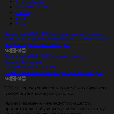
#
Чебурашка 3
#
Матвей Лыков
#
Холод
#
НМГ
#
док
Контакты
Об НМГ ДОК
Предложите идею
Новости
Интервью
Рецензии
Обзоры
Анонсы
Снимается кино
Энциклопедия
Проекты НМГ ДОК
Контакты
Об НМГ ДОК
Предложите идею
Новости
Интервью
Рецензии
Обзоры
Анонсы
Снимается кино
Энциклопедия
Проекты НМГ ДОК
DOC.ru — индустриальное медиа о самом значимом
в документальном кино и не только.
Мы рассказываем о киноиндустрии в целом,
предоставляя трибуну всему профессиональному