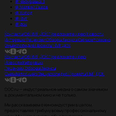
#
Чебурашка 3
#
Матвей Лыков
#
Холод
#
НМГ
#
док
Контакты
Об НМГ ДОК
Предложите идею
Новости
Интервью
Рецензии
Обзоры
Анонсы
Снимается кино
Энциклопедия
Проекты НМГ ДОК
Контакты
Об НМГ ДОК
Предложите идею
Новости
Интервью
Рецензии
Обзоры
Анонсы
Снимается кино
Энциклопедия
Проекты НМГ ДОК
DOC.ru — индустриальное медиа о самом значимом
в документальном кино и не только.
Мы рассказываем о киноиндустрии в целом,
предоставляя трибуну всему профессиональному