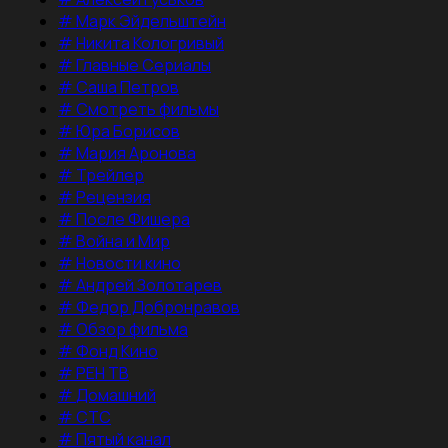
#
Марк Эйдельштейн
#
Никита Кологривый
#
Главные Сериалы
#
Саша Петров
#
Смотреть фильмы
#
Юра Борисов
#
Мария Аронова
#
Трейлер
#
Рецензия
#
После Фишера
#
Война и Мир
#
Новости кино
#
Андрей Золотарев
#
Федор Добронравов
#
Обзор фильма
#
Фонд Кино
#
РЕН ТВ
#
Домашний
#
СТС
#
Пятый канал