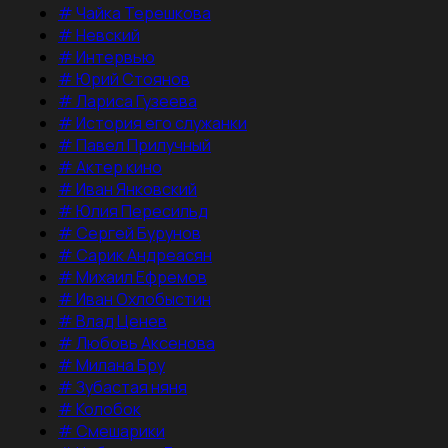
#
Чайка Терешкова
#
Невский
#
Интервью
#
Юрий Стоянов
#
Лариса Гузеева
#
История его служанки
#
Павел Прилучный
#
Актер кино
#
Иван Янковский
#
Юлия Пересильд
#
Сергей Бурунов
#
Сарик Андреасян
#
Михаил Ефремов
#
Иван Охлобыстин
#
Влад Ценев
#
Любовь Аксенова
#
Милана Бру
#
Зубастая няня
#
Колобок
#
Смешарики