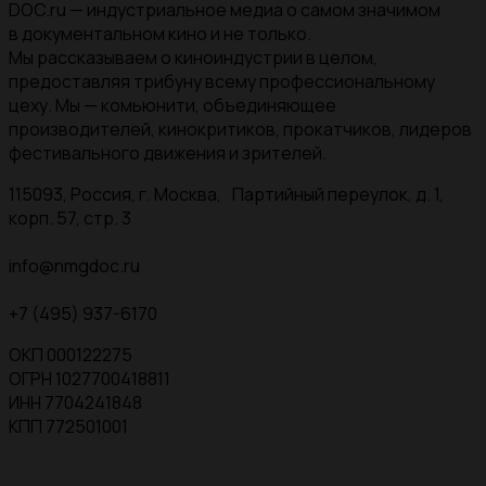
DOC.ru — индустриальное медиа о самом значимом
в документальном кино и не только.
Мы рассказываем о киноиндустрии в целом,
предоставляя трибуну всему профессиональному
цеху. Мы — комьюнити, объединяющее
производителей, кинокритиков, прокатчиков, лидеров
фестивального движения и зрителей.
115093, Россия, г. Москва, Партийный переулок, д. 1,
корп. 57, стр. 3
info@nmgdoc.ru
+7 (495) 937-6170
ОКП 000122275
ОГРН 1027700418811
ИНН 7704241848
КПП 772501001