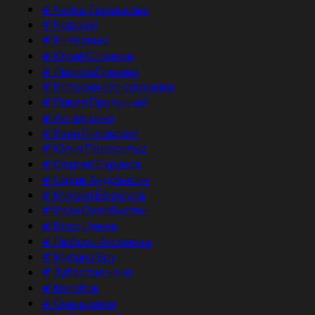
#
Чайка Терешкова
#
Невский
#
Интервью
#
Юрий Стоянов
#
Лариса Гузеева
#
История его служанки
#
Павел Прилучный
#
Актер кино
#
Иван Янковский
#
Юлия Пересильд
#
Сергей Бурунов
#
Сарик Андреасян
#
Михаил Ефремов
#
Иван Охлобыстин
#
Влад Ценев
#
Любовь Аксенова
#
Милана Бру
#
Зубастая няня
#
Колобок
#
Смешарики