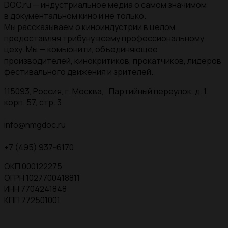
DOC.ru — индустриальное медиа о самом значимом
в документальном кино и не только.
Мы рассказываем о киноиндустрии в целом,
предоставляя трибуну всему профессиональному
цеху. Мы — комьюнити, объединяющее
производителей, кинокритиков, прокатчиков, лидеров
фестивального движения и зрителей.
115093, Россия, г. Москва, Партийный переулок, д. 1,
корп. 57, стр. 3
info@nmgdoc.ru
+7 (495) 937-6170
ОКП 000122275
ОГРН 1027700418811
ИНН 7704241848
КПП 772501001