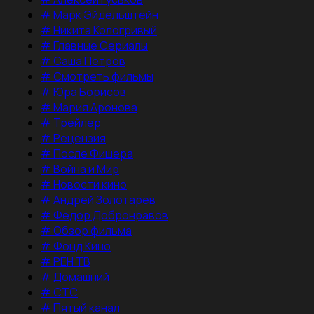
#
Марк Эйдельштейн
#
Никита Кологривый
#
Главные Сериалы
#
Саша Петров
#
Смотреть фильмы
#
Юра Борисов
#
Мария Аронова
#
Трейлер
#
Рецензия
#
После Фишера
#
Война и Мир
#
Новости кино
#
Андрей Золотарев
#
Федор Добронравов
#
Обзор фильма
#
Фонд Кино
#
РЕН ТВ
#
Домашний
#
СТС
#
Пятый канал