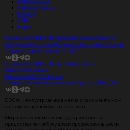
#
Чебурашка 3
#
Матвей Лыков
#
Холод
#
НМГ
#
док
Контакты
Об НМГ ДОК
Предложите идею
Новости
Интервью
Рецензии
Обзоры
Анонсы
Снимается кино
Энциклопедия
Проекты НМГ ДОК
Контакты
Об НМГ ДОК
Предложите идею
Новости
Интервью
Рецензии
Обзоры
Анонсы
Снимается кино
Энциклопедия
Проекты НМГ ДОК
DOC.ru — индустриальное медиа о самом значимом
в документальном кино и не только.
Мы рассказываем о киноиндустрии в целом,
предоставляя трибуну всему профессиональному