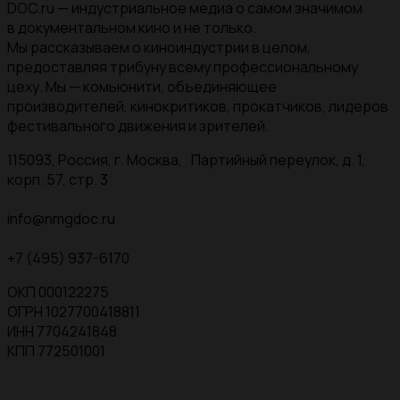
DOC.ru — индустриальное медиа о самом значимом
в документальном кино и не только.
Мы рассказываем о киноиндустрии в целом,
предоставляя трибуну всему профессиональному
цеху. Мы — комьюнити, объединяющее
производителей, кинокритиков, прокатчиков, лидеров
фестивального движения и зрителей.
115093, Россия, г. Москва, Партийный переулок, д. 1,
корп. 57, стр. 3
info@nmgdoc.ru
+7 (495) 937-6170
ОКП 000122275
ОГРН 1027700418811
ИНН 7704241848
КПП 772501001