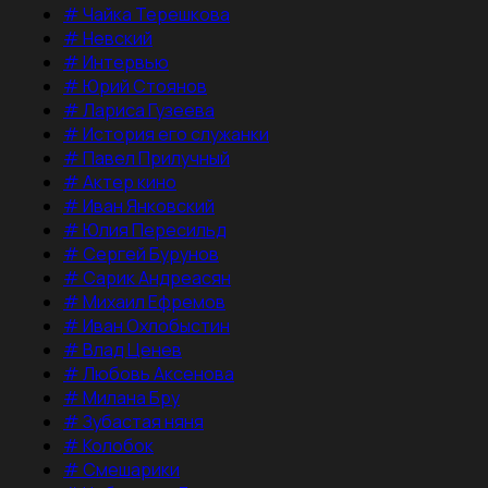
#
Чайка Терешкова
#
Невский
#
Интервью
#
Юрий Стоянов
#
Лариса Гузеева
#
История его служанки
#
Павел Прилучный
#
Актер кино
#
Иван Янковский
#
Юлия Пересильд
#
Сергей Бурунов
#
Сарик Андреасян
#
Михаил Ефремов
#
Иван Охлобыстин
#
Влад Ценев
#
Любовь Аксенова
#
Милана Бру
#
Зубастая няня
#
Колобок
#
Смешарики