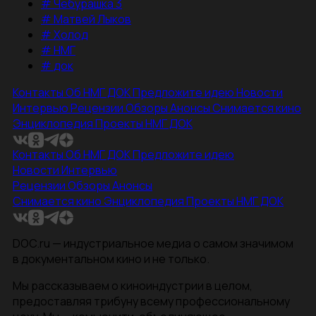
#
Чебурашка 3
#
Матвей Лыков
#
Холод
#
НМГ
#
док
Контакты
Об НМГ ДОК
Предложите идею
Новости
Интервью
Рецензии
Обзоры
Анонсы
Снимается кино
Энциклопедия
Проекты НМГ ДОК
Контакты
Об НМГ ДОК
Предложите идею
Новости
Интервью
Рецензии
Обзоры
Анонсы
Снимается кино
Энциклопедия
Проекты НМГ ДОК
DOC.ru — индустриальное медиа о самом значимом
в документальном кино и не только.
Мы рассказываем о киноиндустрии в целом,
предоставляя трибуну всему профессиональному