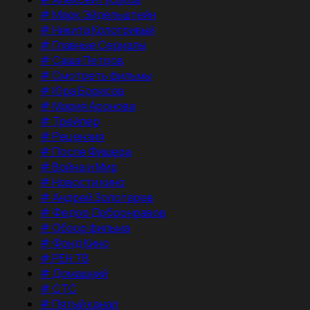
#
Марк Эйдельштейн
#
Никита Кологривый
#
Главные Сериалы
#
Саша Петров
#
Смотреть фильмы
#
Юра Борисов
#
Мария Аронова
#
Трейлер
#
Рецензия
#
После Фишера
#
Война и Мир
#
Новости кино
#
Андрей Золотарев
#
Федор Добронравов
#
Обзор фильма
#
Фонд Кино
#
РЕН ТВ
#
Домашний
#
СТС
#
Пятый канал