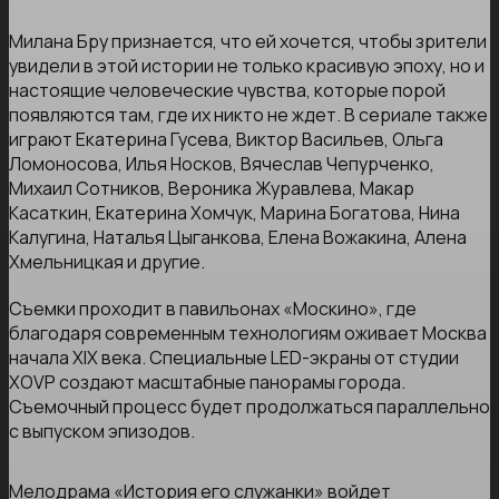
Милана Бру признается, что ей хочется, чтобы зрители
увидели в этой истории не только красивую эпоху, но и
настоящие человеческие чувства, которые порой
появляются там, где их никто не ждет. В сериале также
играют Екатерина Гусева, Виктор Васильев, Ольга
Ломоносова, Илья Носков, Вячеслав Чепурченко,
Михаил Сотников, Вероника Журавлева, Макар
Касаткин, Екатерина Хомчук, Марина Богатова, Нина
Калугина, Наталья Цыганкова, Елена Вожакина, Алена
Хмельницкая и другие.
Съемки проходит в павильонах «Москино», где
благодаря современным технологиям оживает Москва
начала XIX века. Специальные LED-экраны от студии
XOVP создают масштабные панорамы города.
Съемочный процесс будет продолжаться параллельно
с выпуском эпизодов.
Мелодрама «История его служанки» войдет