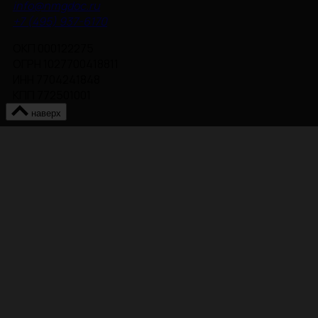
info@nmgdoc.ru
+7 (495) 937-6170
ОКП 000122275
ОГРН 1027700418811
ИНН 7704241848
КПП 772501001
наверх