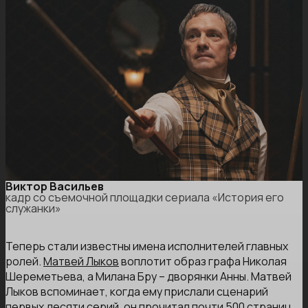
Виктор Васильев
кадр со съемочной площадки сериала «История его
служанки»
Теперь стали известны имена исполнителей главных
ролей.
Матвей Лыков
воплотит образ графа Николая
Шереметьева, а Милана Бру – дворянки Анны. Матвей
Лыков вспоминает, когда ему прислали сценарий
первых десяти серий, он прочитал почти 500 страниц