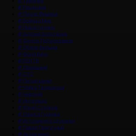
#
Трейлер
#
Рецензия
#
После Фишера
#
Война и Мир
#
Новости кино
#
Андрей Золотарев
#
Федор Добронравов
#
Обзор фильма
#
Фонд Кино
#
РЕН ТВ
#
Домашний
#
СТС
#
Пятый канал
#
Чайка Терешкова
#
Невский
#
Интервью
#
Юрий Стоянов
#
Лариса Гузеева
#
История его служанки
#
Павел Прилучный
#
Актер кино