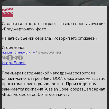
Стало известно, кто сыграет главных героев в русских
«Бриджертонах»: фото
Начались съемки сериала «История его служанки».
Игорь Белов
,
/
Новости
Снимается кино
19 марта 2026, 13:28
Игорь Белов
Премьера исторической мелодрамы состоится в
онлайн-кинотеатре «Иви». DОС.ru уже
знакомил
с этим
проектом и приоткрывал кастинг. Производством
занимается компания Russian Code, создавшая сериал
«Бедные смеются, богатые плачут».