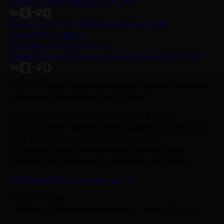
Энциклопедия
Проекты НМГ ДОК
Контакты
Об НМГ ДОК
Предложите идею
Новости
Интервью
Рецензии
Обзоры
Анонсы
Снимается кино
Энциклопедия
Проекты НМГ ДОК
DOC.ru — индустриальное медиа о самом значимом
в документальном кино и не только.
Мы рассказываем о киноиндустрии в целом,
предоставляя трибуну всему профессиональному
цеху. Мы — комьюнити, объединяющее
производителей, кинокритиков, прокатчиков,
лидеров фестивального движения и зрителей.
Политика Конфиденциальности
115093, Россия,
г. Москва, Партийный переулок, д. 1, корп. 57, стр. 3