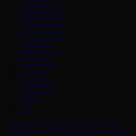
#
Иван Янковский
#
Юлия Пересильд
#
Сергей Бурунов
#
Сарик Андреасян
#
Михаил Ефремов
#
Иван Охлобыстин
#
Влад Ценев
#
Любовь Аксенова
#
Милана Бру
#
Зубастая няня
#
Колобок
#
Смешарики
#
Чебурашка 3
#
Матвей Лыков
#
Холод
#
НМГ
#
док
Контакты
Об НМГ ДОК
Предложите идею
Новости
Интервью
Рецензии
Обзоры
Анонсы
Снимается кино