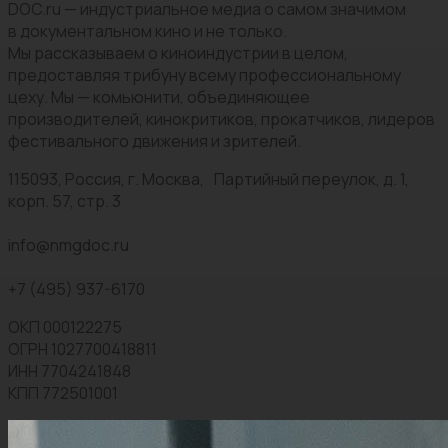
DOC.ru — индустриальное медиа о самом значимом
в документальном кино и не только.
Мы рассказываем о киноиндустрии в целом,
предоставляя трибуну всему профессиональному
цеху. Мы — комьюнити, объединяющее
производителей, кинокритиков, прокатчиков, лидеров
фестивального движения и зрителей.
115093, Россия, г. Москва, Партийный переулок, д. 1,
корп. 57, стр. 3
info@nmgdoc.ru
+7 (495) 937-6170
ОКП 000122275
ОГРН 1027700418811
ИНН 7704241848
КПП 772501001