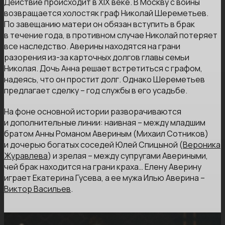
Действие происходит в XIX веке. В Москву с войны
возвращается холостяк граф Николай Шереметьев.
По завещанию матери он обязан вступить в брак
в течение года, в противном случае Николай потеряет
все наследство. Аверины находятся на грани
разорения из-за карточных долгов главы семьи
Николая. Дочь Анна решает встретиться с графом,
надеясь, что он простит долг. Однако Шереметьев
предлагает сделку – год службы в его усадьбе.
На фоне основной истории разворачиваются
и дополнительные линии: наивная – между младшим
братом Анны Романом Авериным (Михаил Сотников)
и дочерью богатых соседей Юлей Спицыной (
Вероника
Журавлева
) и зрелая – между супругами Авериными,
чей брак находится на грани краха… Елену Аверину
играет Екатерина Гусева, а ее мужа Илью Аверина –
Виктор Васильев
.