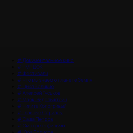
#
Документальное кино
#
НМГ ДОК
#
Фестивали
#
Что мы знаем о планете Земля
#
Цикл Великие
#
Алексей Гуськов
#
Марк Эйдельштейн
#
Никита Кологривый
#
Главные Сериалы
#
Саша Петров
#
Смотреть фильмы
#
Юра Борисов