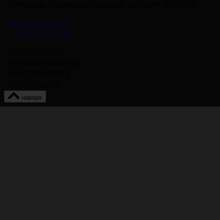
г. Москва, Партийный переулок, д. 1, корп. 57, стр. 3
info@nmgdoc.ru
+7 (495) 937-6170
ОКП 000122275
ОГРН 1027700418811
ИНН 7704241848
КПП 772501001
наверх