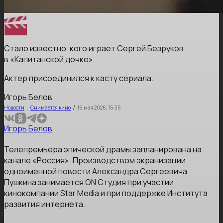
Стало известно, кого играет Сергей Безруков
в «Капитанской дочке»
Актер присоединился к касту сериала.
Игорь Белов
,
/
Новости
Снимается кино
19 мая 2026, 15:35
Игорь Белов
Телепремьера эпической драмы запланирована на
канале «Россия». Производством экранизации
одноименной повести Александра Сергеевича
Пушкина занимается ON Студия при участии
кинокомпании Star Media и при поддержке Института
развития интернета.