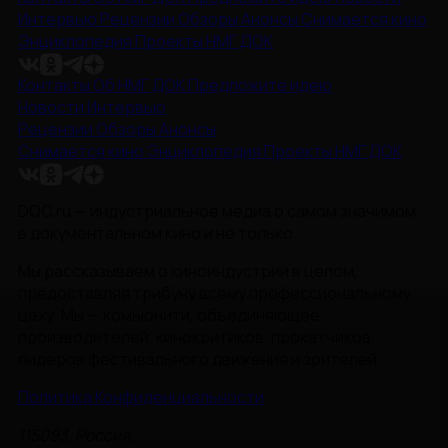
Интервью
Рецензии
Обзоры
Анонсы
Снимается кино
Энциклопедия
Проекты НМГ ДОК
Контакты
Об НМГ ДОК
Предложите идею
Новости
Интервью
Рецензии
Обзоры
Анонсы
Снимается кино
Энциклопедия
Проекты НМГ ДОК
DOC.ru — индустриальное медиа о самом значимом
в документальном кино и не только.
Мы рассказываем о киноиндустрии в целом,
предоставляя трибуну всему профессиональному
цеху. Мы — комьюнити, объединяющее
производителей, кинокритиков, прокатчиков,
лидеров фестивального движения и зрителей.
Политика Конфиденциальности
115093, Россия,