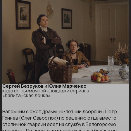
Сергей Безруков и Юлия Марченко
кадр со съемочной площадки сериала
«Капитанская дочка»
Напомним сюжет драмы. 16-летний дворянин Петр
Гринев (Олег Савостюк) по решению отца вместо
столичной гвардии едет на службу в Белогорскую
крепость. По дороге во время сильного бурана он