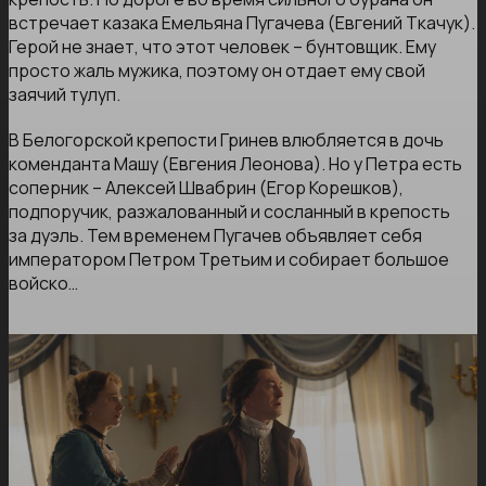
встречает казака Емельяна Пугачева (Евгений Ткачук).
Герой не знает, что этот человек – бунтовщик. Ему
просто жаль мужика, поэтому он отдает ему свой
заячий тулуп.
В Белогорской крепости Гринев влюбляется в дочь
коменданта Машу (Евгения Леонова). Но у Петра есть
соперник – Алексей Швабрин (Егор Корешков),
подпоручик, разжалованный и сосланный в крепость
за дуэль. Тем временем Пугачев объявляет себя
императором Петром Третьим и собирает большое
войско…