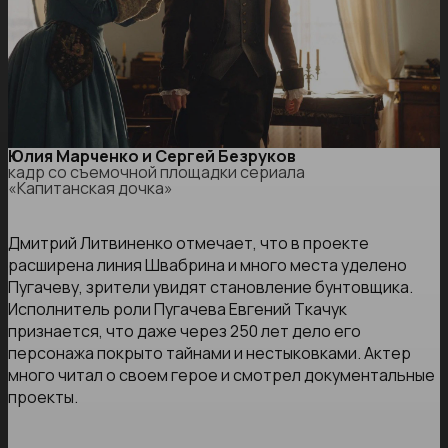
Юлия Марченко и Сергей Безруков
кадр со съемочной площадки сериала
«Капитанская дочка»
Дмитрий Литвиненко отмечает, что в проекте
расширена линия Швабрина и много места уделено
Пугачеву, зрители увидят становление бунтовщика.
Исполнитель роли Пугачева Евгений Ткачук
признается, что даже через 250 лет дело его
персонажа покрыто тайнами и нестыковками. Актер
много читал о своем герое и смотрел документальные
проекты.