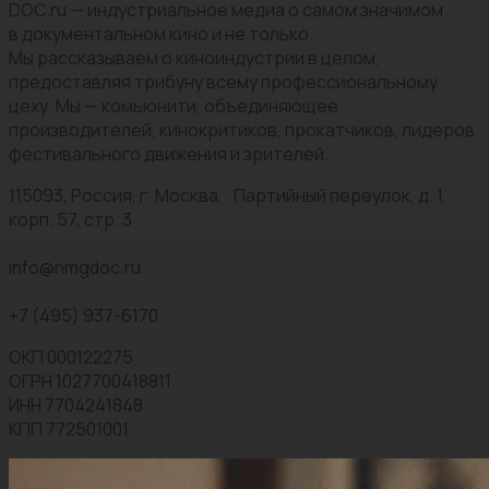
DOC.ru — индустриальное медиа о самом значимом
в документальном кино и не только.
Мы рассказываем о киноиндустрии в целом,
предоставляя трибуну всему профессиональному
цеху. Мы — комьюнити, объединяющее
производителей, кинокритиков, прокатчиков, лидеров
фестивального движения и зрителей.
115093, Россия, г. Москва, Партийный переулок, д. 1,
корп. 57, стр. 3
info@nmgdoc.ru
+7 (495) 937-6170
ОКП 000122275
ОГРН 1027700418811
ИНН 7704241848
КПП 772501001