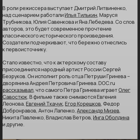
В роли режиссера выступает Дмитрий Литвиненко,
над сценарием работали
Илья Тилькин
, Маруся
Трубникова, Юлия Савенкова и Яна Лебедева. Со слов
авторов, это будет современное прочтение
классического исторического произведения.
Создатели подчеркивают, что бережно отнеслись
к первоисточнику.
Стало известно, что к актерскому составу
присоединился народный артист России Сергей
Безруков. Он исполнит роль отца Петруши Гринева –
дворянина Андрея Петровича Гринева. DOC.ru
рассказывал
, что самого Петра Гринева играет
Олег
Савостюк
. В фильме также снимаются Евгения
Леонова,
Евгений Ткачук
,
Егор Корешков
, Федор
Добронравов, Антон Лапенко,
Александр Мизев
,
Никита Павленко, Владислав Ветров,
Инга Оболдина
и другие.