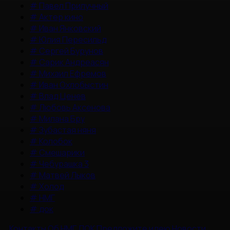
#
Павел Прилучный
#
Актер кино
#
Иван Янковский
#
Юлия Пересильд
#
Сергей Бурунов
#
Сарик Андреасян
#
Михаил Ефремов
#
Иван Охлобыстин
#
Влад Ценев
#
Любовь Аксенова
#
Милана Бру
#
Зубастая няня
#
Колобок
#
Смешарики
#
Чебурашка 3
#
Матвей Лыков
#
Холод
#
НМГ
#
док
Контакты
Об НМГ ДОК
Предложите идею
Новости