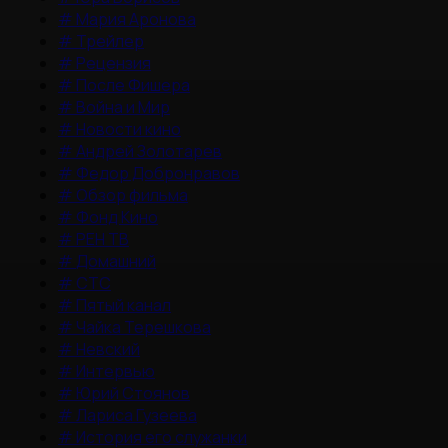
#
Мария Аронова
#
Трейлер
#
Рецензия
#
После Фишера
#
Война и Мир
#
Новости кино
#
Андрей Золотарев
#
Федор Добронравов
#
Обзор фильма
#
Фонд Кино
#
РЕН ТВ
#
Домашний
#
СТС
#
Пятый канал
#
Чайка Терешкова
#
Невский
#
Интервью
#
Юрий Стоянов
#
Лариса Гузеева
#
История его служанки