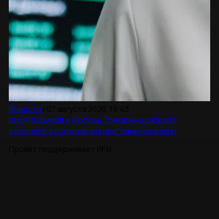
Новости
/
07 августа 2026, 19:43
Илья Любимов и Любовь Толкалина сыграют
в сериале о спортивном программировании
Проект поддерживает ИРИ.