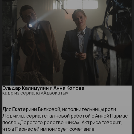
Эльдар Калимулин и Анна Котова
кадр из сериала «Адвокаты»
Для Екатерины Вилковой, исполнительницы роли
Людмилы, сериал стал новой работой с Анной Пармас
после «Дорогого родственника». Актриса говорит,
что в Пармас ей импонирует сочетание