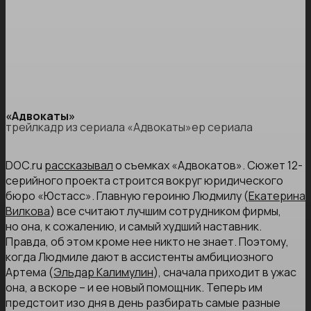
«Адвокаты»
трейлкадр из сериала «Адвокаты»ер сериала
DOC.ru
рассказывал
о съемках «Адвокатов». Сюжет 12-
серийного проекта строится вокруг юридического
бюро «Юстасс». Главную героиню Людмилу (
Екатерина
Вилкова
) все считают лучшим сотрудником фирмы,
но она, к сожалению, и самый худший наставник.
Правда, об этом кроме нее никто не знает. Поэтому,
когда Людмиле дают в ассистенты амбициозного
Артема (
Эльдар Калимулин
), сначала приходит в ужас
она, а вскоре – и ее новый помощник. Теперь им
предстоит изо дня в день разбирать самые разные