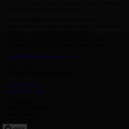
DOC.ru — индустриальное медиа о самом значимом
в документальном кино и не только.
Мы рассказываем о киноиндустрии в целом,
предоставляя трибуну всему профессиональному
цеху. Мы — комьюнити, объединяющее
производителей, кинокритиков, прокатчиков,
лидеров фестивального движения и зрителей.
Политика Конфиденциальности
115093, Россия,
г. Москва, Партийный переулок, д. 1, корп. 57, стр. 3
info@nmgdoc.ru
+7 (495) 937-6170
ОКП 000122275
ОГРН 1027700418811
ИНН 7704241848
КПП 772501001
наверх