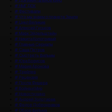
#
Документальное кино
#
НМГ ДОК
#
Фестивали
#
Что мы знаем о планете Земля
#
Цикл Великие
#
Алексей Гуськов
#
Марк Эйдельштейн
#
Никита Кологривый
#
Главные Сериалы
#
Саша Петров
#
Смотреть фильмы
#
Юра Борисов
#
Мария Аронова
#
Трейлер
#
Рецензия
#
После Фишера
#
Война и Мир
#
Новости кино
#
Андрей Золотарев
#
Федор Добронравов
#
Обзор фильма