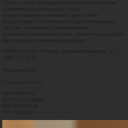
DOC.ru — индустриальное медиа о самом значимом
в документальном кино и не только.
Мы рассказываем о киноиндустрии в целом,
предоставляя трибуну всему профессиональному
цеху. Мы — комьюнити, объединяющее
производителей, кинокритиков, прокатчиков, лидеров
фестивального движения и зрителей.
115093, Россия, г. Москва, Партийный переулок, д. 1,
корп. 57, стр. 3
info@nmgdoc.ru
+7 (495) 937-6170
ОКП 000122275
ОГРН 1027700418811
ИНН 7704241848
КПП 772501001