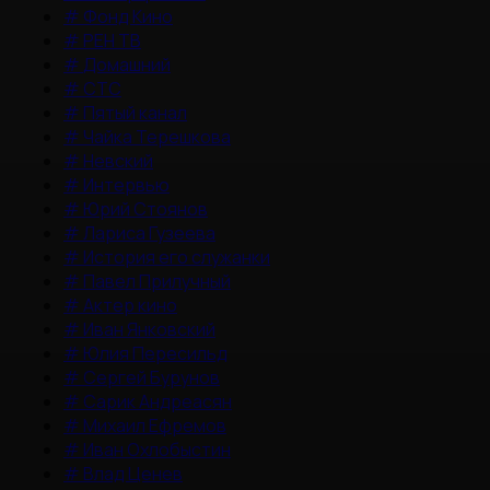
#
Фонд Кино
#
РЕН ТВ
#
Домашний
#
СТС
#
Пятый канал
#
Чайка Терешкова
#
Невский
#
Интервью
#
Юрий Стоянов
#
Лариса Гузеева
#
История его служанки
#
Павел Прилучный
#
Актер кино
#
Иван Янковский
#
Юлия Пересильд
#
Сергей Бурунов
#
Сарик Андреасян
#
Михаил Ефремов
#
Иван Охлобыстин
#
Влад Ценев