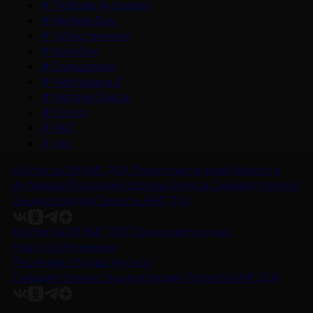
#
Любовь Аксенова
#
Милана Бру
#
Зубастая няня
#
Колобок
#
Смешарики
#
Чебурашка 3
#
Матвей Лыков
#
Холод
#
НМГ
#
док
Контакты
Об НМГ ДОК
Предложите идею
Новости
Интервью
Рецензии
Обзоры
Анонсы
Снимается кино
Энциклопедия
Проекты НМГ ДОК
Контакты
Об НМГ ДОК
Предложите идею
Новости
Интервью
Рецензии
Обзоры
Анонсы
Снимается кино
Энциклопедия
Проекты НМГ ДОК