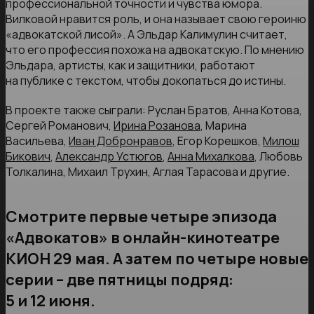
профессиональной точности и чувства юмора.
Вилковой нравится роль, и она называет свою героиню
«адвокатской лисой». А Эльдар Калимулин считает,
что его профессия похожа на адвокатскую. По мнению
Эльдара, артисты, как и защитники, работают
на публике с текстом, чтобы докопаться до истины.
В проекте также сыграли: Руслан Братов, Анна Котова,
Сергей Романович,
Ирина Розанова
, Марина
Васильева,
Иван Добронравов
, Егор Корешков,
Милош
Бикович
,
Александр Устюгов
,
Анна Михалкова
, Любовь
Толкалина, Михаил Трухин, Аглая Тарасова и другие.
Смотрите первые четыре эпизода
«Адвокатов» в онлайн-кинотеатре
КИОН 29 мая. А затем по четыре новые
серии – две пятницы подряд:
5 и 12 июня.