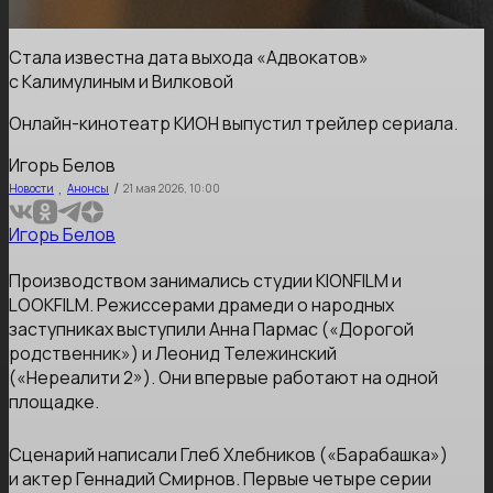
Стала известна дата выхода «Адвокатов»
с Калимулиным и Вилковой
Онлайн-кинотеатр КИОН выпустил трейлер сериала.
Игорь Белов
,
/
Новости
Анонсы
21 мая 2026, 10:00
Игорь Белов
Производством занимались студии KIONFILM и
LOOKFILM. Режиссерами драмеди о народных
заступниках выступили Анна Пармас («Дорогой
родственник») и Леонид Тележинский
(«Нереалити 2»). Они впервые работают на одной
площадке.
Сценарий написали Глеб Хлебников («Барабашка»)
и актер Геннадий Смирнов. Первые четыре серии