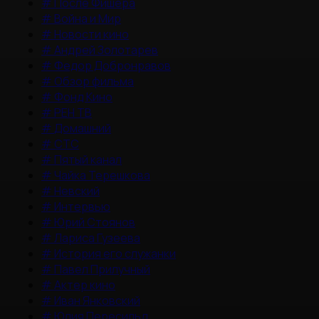
#
После Фишера
#
Война и Мир
#
Новости кино
#
Андрей Золотарев
#
Федор Добронравов
#
Обзор фильма
#
Фонд Кино
#
РЕН ТВ
#
Домашний
#
СТС
#
Пятый канал
#
Чайка Терешкова
#
Невский
#
Интервью
#
Юрий Стоянов
#
Лариса Гузеева
#
История его служанки
#
Павел Прилучный
#
Актер кино
#
Иван Янковский
#
Юлия Пересильд