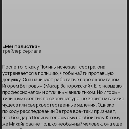
«Менталистка»
трейлер сериала
После того как у Полины исчезает сестра, она
устраивается в полицию, чтобы найти пропавшую
девушку. Она начинает работать в паре с капитаном
Игорем Ветровым (Макар Запорожский). Его называют
профессионалом и отличным аналитиком. Но Игорь –
типичный скептик по своей натуре, не верит ни в какие
чудеса или сверхъестественные явления. Однако
по ходу расследований Ветров все-таки признает,
что без дара Полины теперь ему не обойтись. К тому
же Михайлова не только необычный человек, она еще