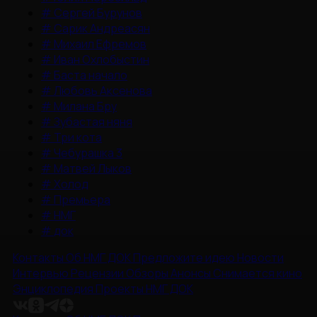
#
Сергей Бурунов
#
Сарик Андреасян
#
Михаил Ефремов
#
Иван Охлобыстин
#
Баста начало
#
Любовь Аксенова
#
Милана Бру
#
Зубастая няня
#
Три кота
#
Чебурашка 3
#
Матвей Лыков
#
Холод
#
Премьера
#
НМГ
#
док
Контакты
Об НМГ ДОК
Предложите идею
Новости
Интервью
Рецензии
Обзоры
Анонсы
Снимается кино
Энциклопедия
Проекты НМГ ДОК