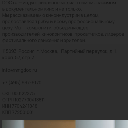
DOC.ru — индустриальное медиа о самом значимом
в документальном кино и не только.
Мы рассказываем о киноиндустрии в целом,
предоставляя трибуну всему профессиональному
цеху. Мы — комьюнити, объединяющее
производителей, кинокритиков, прокатчиков, лидеров
фестивального движения и зрителей.
115093, Россия, г. Москва, Партийный переулок, д. 1,
корп. 57, стр. 3
info@nmgdoc.ru
+7 (495) 937-6170
ОКП 000122275
ОГРН 1027700418811
ИНН 7704241848
КПП 772501001