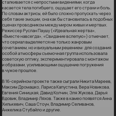
сталкивается с непростыми видениями, когда
касается тела погибшего, ощущает его страхи и боль.
По словам актрисы, ей было сложно пропускать через
себя такие эмоции, она как бы становилась в подобных
сценах проводником между миром живых и мертвых.
Режиссер Руслан Паушу («Идеальная жертва»,
«Вместе навсегда», «Свидание вслепую») отмечает,
что сериал выделяется не только жанровым
сочетанием, но и визуальным решением: для создания
особой атмосферы съемочная группа использовала
советскую оптику, экспериментировала с монтажом
и образами, усиливающими ощущение погружения
в чужое прошлое.
В 16-серийном проекте также сыграли Никита Мареев,
Максим Дромашко, Лариса Капустина, Вера Новикова,
Евгения Синицкая, Давид Колчин, Эля Жукова, Дарья
Вдовик, Владимир Ляхов. Также в камео появятся Анна
Хилькевич, Саша Стоун, Владимир Селиванов,
Анжелика Стубайло и другие.