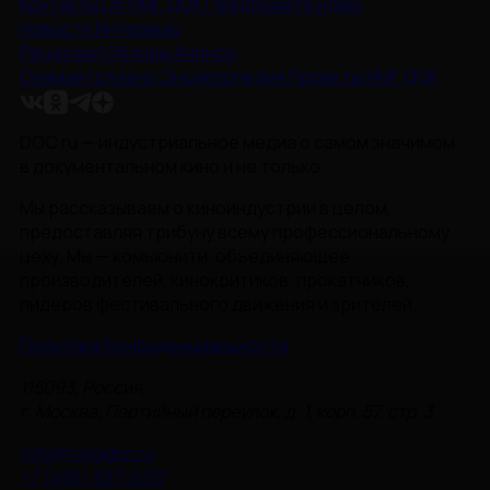
Контакты
Об НМГ ДОК
Предложите идею
Новости
Интервью
Рецензии
Обзоры
Анонсы
Снимается кино
Энциклопедия
Проекты НМГ ДОК
DOC.ru — индустриальное медиа о самом значимом
в документальном кино и не только.
Мы рассказываем о киноиндустрии в целом,
предоставляя трибуну всему профессиональному
цеху. Мы — комьюнити, объединяющее
производителей, кинокритиков, прокатчиков,
лидеров фестивального движения и зрителей.
Политика Конфиденциальности
115093, Россия,
г. Москва, Партийный переулок, д. 1, корп. 57, стр. 3
info@nmgdoc.ru
+7 (495) 937-6170