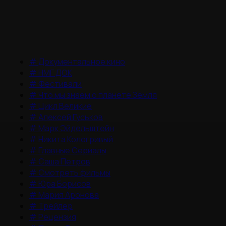
#
Документальное кино
#
НМГ ДОК
#
Фестивали
#
Что мы знаем о планете Земля
#
Цикл Великие
#
Алексей Гуськов
#
Марк Эйдельштейн
#
Никита Кологривый
#
Главные Сериалы
#
Саша Петров
#
Смотреть фильмы
#
Юра Борисов
#
Мария Аронова
#
Трейлер
#
Рецензия