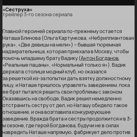
«Сеструха»
трейлер 3-го сезона сериала
Главной героиней сериала по-прежнему остается
Наташа Блинова (Ольга Картункова, «Небриллиантовая
рука», «Две девицы на мели») – бывшая тюремная
надзирательница, которая приехала в Москву, чтобы
помочь младшему брату Вадику (
Антон Богданов
,
«Реальные пацаны», «Нормальный только я»). Вадик
держал в столице модный клуб, но оказался
за решеткой из-за попытки дать взятку должностному
лицу, и Наташе пришлось управлять заведением, пока
ее брат пытался решить свои проблемы с законом.
Оказавшись на свободе, Вадик решил немедленно
отстранить сестру от дел, но Наташу обидело такое
отношение, и она возглавила конкурирующее
заведение. Вражда брата и сестры продолжится и в 3-
м сезоне, где герой Богданова, будучи не в силах
навредить Наташе напрямую, фабрикует дело против