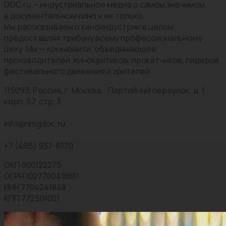
DOC.ru — индустриальное медиа о самом значимом
в документальном кино и не только.
Мы рассказываем о киноиндустрии в целом,
предоставляя трибуну всему профессиональному
цеху. Мы — комьюнити, объединяющее
производителей, кинокритиков, прокатчиков, лидеров
фестивального движения и зрителей.
115093, Россия, г. Москва, Партийный переулок, д. 1,
корп. 57, стр. 3
info@nmgdoc.ru
+7 (495) 937-6170
ОКП 000122275
ОГРН 1027700418811
ИНН 7704241848
КПП 772501001