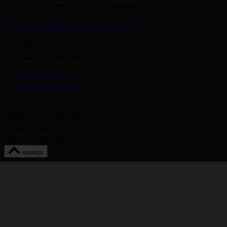
лидеров фестивального движения и зрителей.
Политика Конфиденциальности
115093, Россия,
г. Москва, Партийный переулок, д. 1, корп. 57, стр. 3
info@nmgdoc.ru
+7 (495) 937-6170
ОКП 000122275
ОГРН 1027700418811
ИНН 7704241848
КПП 772501001
наверх