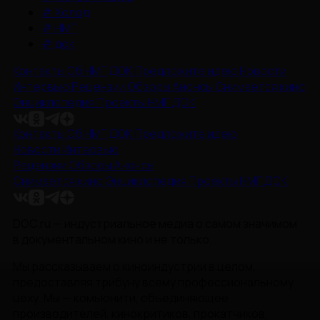
#
Холод
#
НМГ
#
док
Контакты
Об НМГ ДОК
Предложите идею
Новости
Интервью
Рецензии
Обзоры
Анонсы
Снимается кино
Энциклопедия
Проекты НМГ ДОК
Контакты
Об НМГ ДОК
Предложите идею
Новости
Интервью
Рецензии
Обзоры
Анонсы
Снимается кино
Энциклопедия
Проекты НМГ ДОК
DOC.ru — индустриальное медиа о самом значимом
в документальном кино и не только.
Мы рассказываем о киноиндустрии в целом,
предоставляя трибуну всему профессиональному
цеху. Мы — комьюнити, объединяющее
производителей, кинокритиков, прокатчиков,