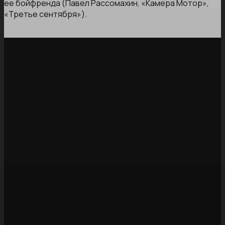
ее бойфренда (Павел Рассомахин, «Камера Мотор»,
«Третье сентября»).