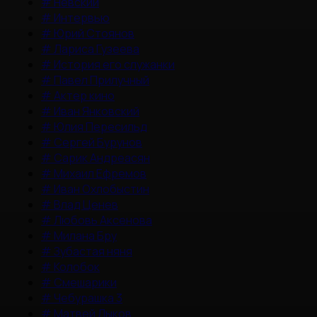
#
Невский
#
Интервью
#
Юрий Стоянов
#
Лариса Гузеева
#
История его служанки
#
Павел Прилучный
#
Актер кино
#
Иван Янковский
#
Юлия Пересильд
#
Сергей Бурунов
#
Сарик Андреасян
#
Михаил Ефремов
#
Иван Охлобыстин
#
Влад Ценев
#
Любовь Аксенова
#
Милана Бру
#
Зубастая няня
#
Колобок
#
Смешарики
#
Чебурашка 3
#
Матвей Лыков