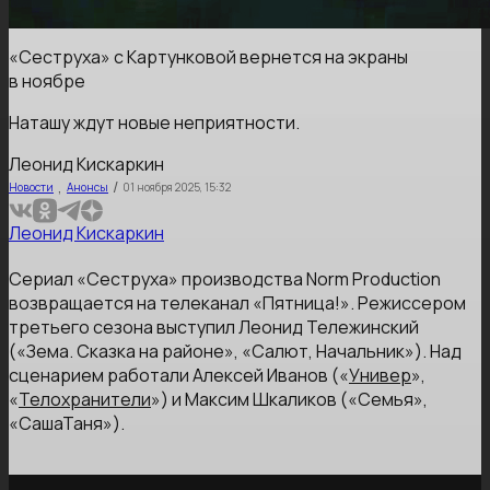
«Сеструха» с Картунковой вернется на экраны
в ноябре
Наташу ждут новые неприятности.
Леонид Кискаркин
,
/
Новости
Анонсы
01 ноября 2025, 15:32
Леонид Кискаркин
Сериал «Сеструха» производства Norm Production
возвращается на телеканал «Пятница!». Режиссером
третьего сезона выступил Леонид Тележинский
(«Зема. Сказка на районе», «Салют, Начальник»). Над
сценарием работали Алексей Иванов («
Универ
»,
«
Телохранители
») и Максим Шкаликов («Семья»,
«СашаТаня»).