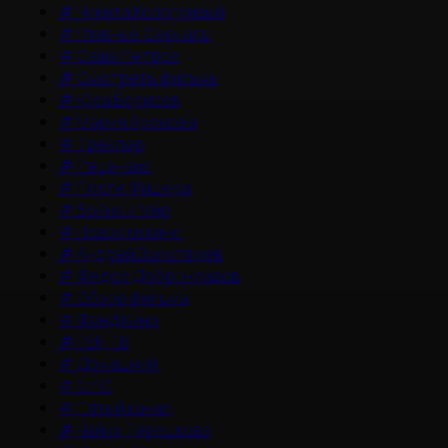
#
Никита Кологривый
#
Главные Сериалы
#
Саша Петров
#
Смотреть фильмы
#
Юра Борисов
#
Мария Аронова
#
Трейлер
#
Рецензия
#
После Фишера
#
Война и Мир
#
Новости кино
#
Андрей Золотарев
#
Федор Добронравов
#
Обзор фильма
#
Фонд Кино
#
РЕН ТВ
#
Домашний
#
СТС
#
Пятый канал
#
Чайка Терешкова