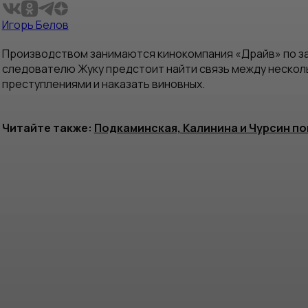
Игорь Белов
Производством занимаются кинокомпания «Драйв» по зак
следователю Жуку предстоит найти связь между несколь
преступлениями и наказать виновных.
Читайте также:
Подкаминская, Калинина и Чурсин по