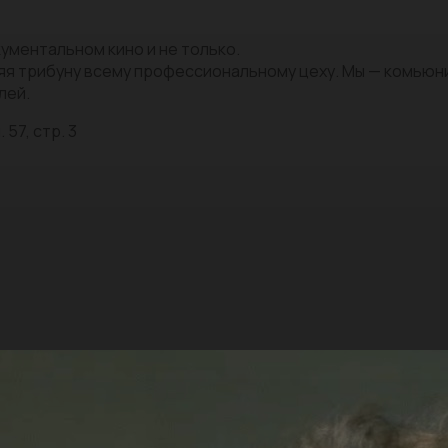
ументальном кино и не только.
яя трибуну всему профессиональному цеху. Мы — комью
лей.
 57, стр. 3