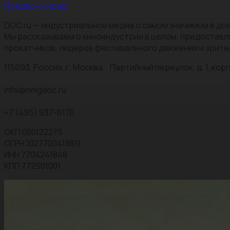
Предложи идею
DOC.ru — индустриальное медиа о самом значимом в док
Мы рассказываем о киноиндустрии в целом, предоставл
прокатчиков, лидеров фестивального движения и зрите
115093, Россия, г. Москва, Партийный переулок, д. 1, корп.
info@nmgdoc.ru
+7 (495) 937-6170
ОКП 000122275
ОГРН 1027700418811
ИНН 7704241848
КПП 772501001