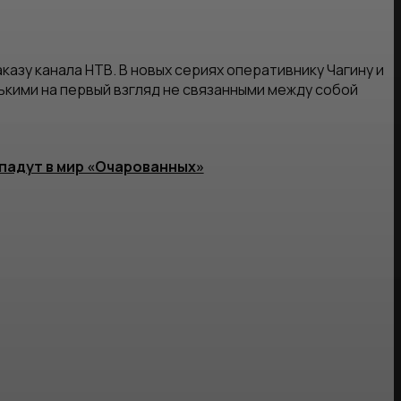
азу канала НТВ. В новых сериях оперативнику Чагину и
кими на первый взгляд не связанными между собой
падут в мир «Очарованных»