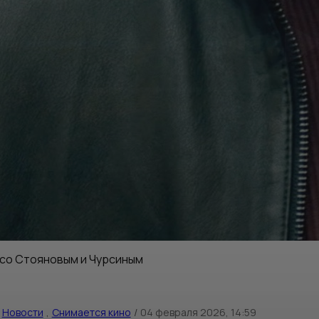
 со Стояновым и Чурсиным
Новости
,
Снимается кино
/
04 февраля 2026, 14:59