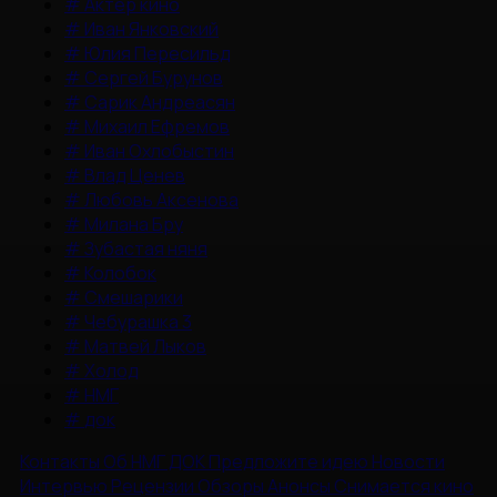
#
Актер кино
#
Иван Янковский
#
Юлия Пересильд
#
Сергей Бурунов
#
Сарик Андреасян
#
Михаил Ефремов
#
Иван Охлобыстин
#
Влад Ценев
#
Любовь Аксенова
#
Милана Бру
#
Зубастая няня
#
Колобок
#
Смешарики
#
Чебурашка 3
#
Матвей Лыков
#
Холод
#
НМГ
#
док
Контакты
Об НМГ ДОК
Предложите идею
Новости
Интервью
Рецензии
Обзоры
Анонсы
Снимается кино