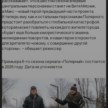
рассказывает, что в шестом сезоне впервые
центральным персонажем станет не Витя Мясник,
а Макс – новый герой предыдущей части проекта.
И теперь ему, как и остальным персонажам Полярного,
предстоит разобраться с глобальной катастрофой,
которая может повлиять на каждого жителя города.
«Будет еще больше юмористического экшена,
неожиданных поворотов, и наши герои откроются
для зрителя по-новому, с совершенно другой
стороны», – обещает режиссер.
Премьера 6-го сезона сериала «Полярный» состоится
в 2026 году. Дата не уточняется.