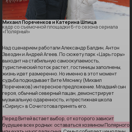
Михаил Пореченков и Катерина Шпица
кадр со съемочной площадки 6-го сезона сериала
«Полярный»
Над сценарием работали Александр Балдин, Антон
Звездин и Андрей Агеев. По сюжету парк «Царь горы»
выходит на стабильную самоокупаемость,
туристический поток растет, гостиницы заполнены,
жизнь идет размеренно. Но именно в этот момент
судьба подкидывает Вите Мяснику (Михаил
Пореченков) интересное предложение. Младший сын
героя, обычный северный пацан, демонстрирует
музыкальную одаренность, и престижная школа
«Сириус» в Сочи готова принять его.
Перед Витей встает выбор, от которого зависит
будущее всех родных: оставаться хозяином Полярного
или ехать на юг ради сына
. Семья собирает чемоданы.