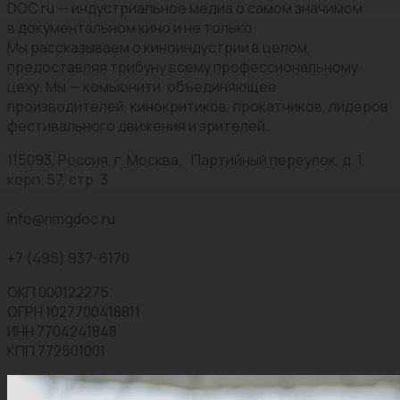
DOC.ru — индустриальное медиа о самом значимом
в документальном кино и не только.
Мы рассказываем о киноиндустрии в целом,
предоставляя трибуну всему профессиональному
цеху. Мы — комьюнити, объединяющее
производителей, кинокритиков, прокатчиков, лидеров
фестивального движения и зрителей.
115093, Россия, г. Москва, Партийный переулок, д. 1,
корп. 57, стр. 3
info@nmgdoc.ru
+7 (495) 937-6170
ОКП 000122275
ОГРН 1027700418811
ИНН 7704241848
КПП 772501001