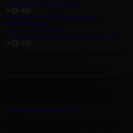
Энциклопедия
Проекты НМГ ДОК
Контакты
Об НМГ ДОК
Предложите идею
Новости
Интервью
Рецензии
Обзоры
Анонсы
Снимается кино
Энциклопедия
Проекты НМГ ДОК
DOC.ru — индустриальное медиа о самом значимом
в документальном кино и не только.
Мы рассказываем о киноиндустрии в целом,
предоставляя трибуну всему профессиональному
цеху. Мы — комьюнити, объединяющее
производителей, кинокритиков, прокатчиков,
лидеров фестивального движения и зрителей.
Политика Конфиденциальности
115093, Россия,
г. Москва, Партийный переулок, д. 1, корп. 57, стр. 3