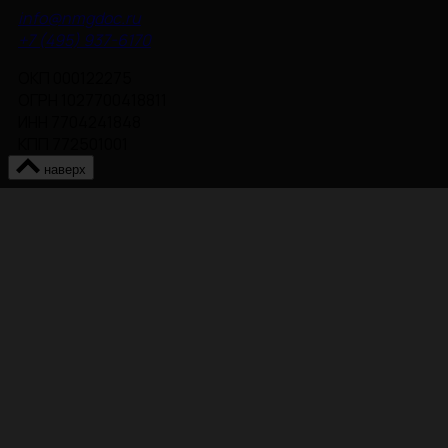
info@nmgdoc.ru
+7 (495) 937-6170
ОКП 000122275
ОГРН 1027700418811
ИНН 7704241848
КПП 772501001
наверх