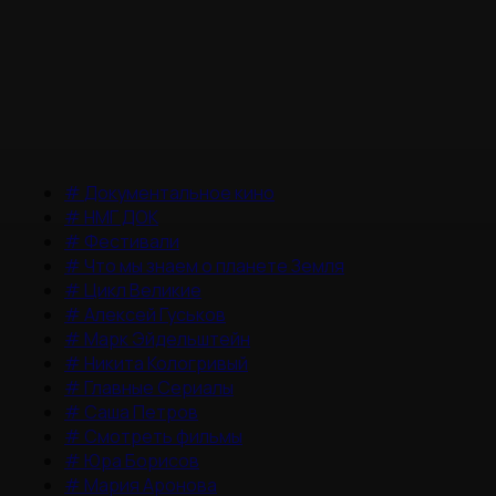
#
Документальное кино
#
НМГ ДОК
#
Фестивали
#
Что мы знаем о планете Земля
#
Цикл Великие
#
Алексей Гуськов
#
Марк Эйдельштейн
#
Никита Кологривый
#
Главные Сериалы
#
Саша Петров
#
Смотреть фильмы
#
Юра Борисов
#
Мария Аронова