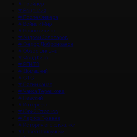
#
Трейлер
#
Рецензия
#
После Фишера
#
Война и Мир
#
Новости кино
#
Андрей Золотарев
#
Федор Добронравов
#
Обзор фильма
#
Фонд Кино
#
РЕН ТВ
#
Домашний
#
СТС
#
Пятый канал
#
Чайка Терешкова
#
Невский
#
Интервью
#
Юрий Стоянов
#
Лариса Гузеева
#
История его служанки
#
Павел Прилучный