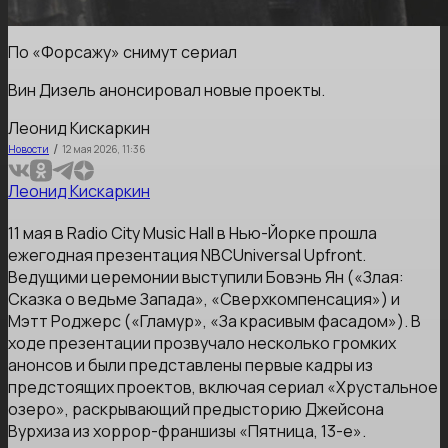
По «Форсажу» снимут сериал
Вин Дизель анонсировал новые проекты.
Леонид Кискаркин
/
Новости
12 мая 2026, 11:36
Леонид Кискаркин
11 мая в Radio City Music Hall в Нью-Йорке прошла
ежегодная презентация NBCUniversal Upfront.
Ведущими церемонии выступили Бовэнь Ян («Злая:
Сказка о ведьме Запада», «Сверхкомпенсация») и
Мэтт Роджерс («Гламур», «За красивым фасадом»). В
ходе презентации прозвучало несколько громких
анонсов и были представлены первые кадры из
предстоящих проектов, включая сериал «Хрустальное
озеро», раскрывающий предысторию Джейсона
Вурхиза из хоррор-франшизы «Пятница, 13-е».