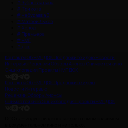
#
Зубастая няня
#
Три кота
#
Чебурашка 3
#
Матвей Лыков
#
Холод
#
Премьера
#
НМГ
#
док
Контакты
Об НМГ ДОК
Предложите идею
Новости
Интервью
Рецензии
Обзоры
Анонсы
Снимается кино
Энциклопедия
Проекты НМГ ДОК
Контакты
Об НМГ ДОК
Предложите идею
Новости
Интервью
Рецензии
Обзоры
Анонсы
Снимается кино
Энциклопедия
Проекты НМГ ДОК
DOC.ru — индустриальное медиа о самом значимом
в документальном кино и не только.