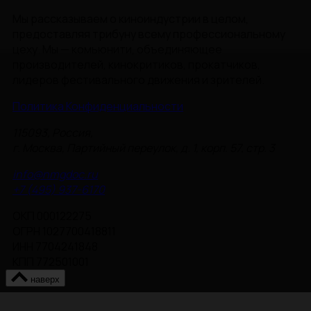
Мы рассказываем о киноиндустрии в целом,
предоставляя трибуну всему профессиональному
цеху. Мы — комьюнити, объединяющее
производителей, кинокритиков, прокатчиков,
лидеров фестивального движения и зрителей.
Политика Конфиденциальности
115093, Россия,
г. Москва, Партийный переулок, д. 1, корп. 57, стр. 3
info@nmgdoc.ru
+7 (495) 937-6170
ОКП 000122275
ОГРН 1027700418811
ИНН 7704241848
КПП 772501001
наверх