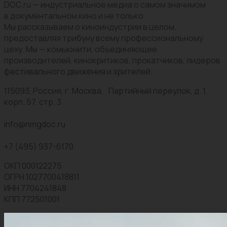
DOC.ru — индустриальное медиа о самом значимом
в документальном кино и не только.
Мы рассказываем о киноиндустрии в целом,
предоставляя трибуну всему профессиональному
цеху. Мы — комьюнити, объединяющее
производителей, кинокритиков, прокатчиков, лидеров
фестивального движения и зрителей.
115093, Россия, г. Москва, Партийный переулок, д. 1,
корп. 57, стр. 3
info@nmgdoc.ru
+7 (495) 937-6170
ОКП 000122275
ОГРН 1027700418811
ИНН 7704241848
КПП 772501001