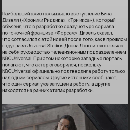
Наибольший ажиотаж вызвало выступление Вина
Дизеля («Хроники Риддика», «Три икса»), который
объявил, что в разработке сразу четыре сериала
по гоночной франшизе «Форсаж». Дизель сказал,
что согласился с этой идеей после того, как в прошлом
году глава Universal Studios Донна Лэнгли также взяла
на себя руководство телевизионным подразделением
NBCUniversal. При этом некоторые западные порталы
полагают, что актер оговорился, поскольку
NBCUniversal официально подтвердила работу только
над одним сериалом. Другие источники сообщают,
что один сериал уже запущен в работу, а другие
находятся на ранних этапах разработки.