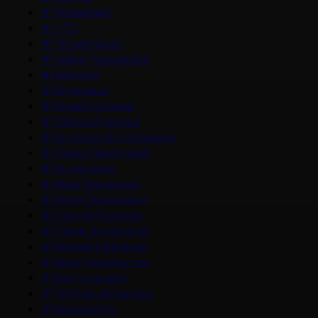
#
Домашний
#
СТС
#
Пятый канал
#
Чайка Терешкова
#
Невский
#
Интервью
#
Юрий Стоянов
#
Лариса Гузеева
#
История его служанки
#
Павел Прилучный
#
Актер кино
#
Иван Янковский
#
Юлия Пересильд
#
Сергей Бурунов
#
Сарик Андреасян
#
Михаил Ефремов
#
Иван Охлобыстин
#
Баста начало
#
Любовь Аксенова
#
Милана Бру