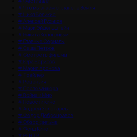
#
Фестивали
#
Что мы знаем о планете Земля
#
Цикл Великие
#
Алексей Гуськов
#
Марк Эйдельштейн
#
Никита Кологривый
#
Главные Сериалы
#
Саша Петров
#
Смотреть фильмы
#
Юра Борисов
#
Мария Аронова
#
Трейлер
#
Рецензия
#
После Фишера
#
Война и Мир
#
Новости кино
#
Андрей Золотарев
#
Федор Добронравов
#
Обзор фильма
#
Фонд Кино
#
РЕН ТВ