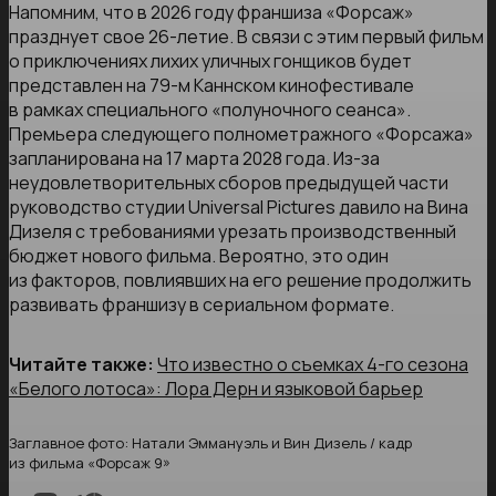
Напомним, что в 2026 году франшиза «Форсаж»
празднует свое 26-летие. В связи с этим первый фильм
о приключениях лихих уличных гонщиков будет
представлен на 79-м Каннском кинофестивале
в рамках специального «полуночного сеанса».
Премьера следующего полнометражного «Форсажа»
запланирована на 17 марта 2028 года. Из-за
неудовлетворительных сборов предыдущей части
руководство студии Universal Pictures давило на Вина
Дизеля с требованиями урезать производственный
бюджет нового фильма. Вероятно, это один
из факторов, повлиявших на его решение продолжить
развивать франшизу в сериальном формате.
Читайте также:
Что известно о съемках 4-го сезона
«Белого лотоса»: Лора Дерн и языковой барьер
Заглавное фото: Натали Эммануэль и Вин Дизель / кадр
из фильма «Форсаж 9»