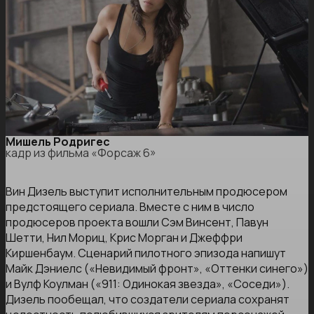
Мишель Родригес
кадр из фильма «Форсаж 6»
Вин Дизель выступит исполнительным продюсером
предстоящего сериала. Вместе с ним в число
продюсеров проекта вошли Сэм Винсент, Павун
Шетти, Нил Мориц, Крис Морган и Джеффри
Киршенбаум. Сценарий пилотного эпизода напишут
Майк Дэниелс («Невидимый фронт», «Оттенки синего»)
и Вулф Коулман («911: Одинокая звезда», «Соседи»).
Дизель пообещал, что создатели сериала сохранят