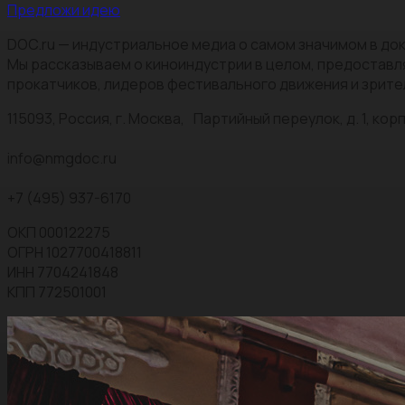
Предложи идею
DOC.ru — индустриальное медиа о самом значимом в док
Мы рассказываем о киноиндустрии в целом, предоставл
прокатчиков, лидеров фестивального движения и зрите
115093, Россия, г. Москва, Партийный переулок, д. 1, корп.
info@nmgdoc.ru
+7 (495) 937-6170
ОКП 000122275
ОГРН 1027700418811
ИНН 7704241848
КПП 772501001