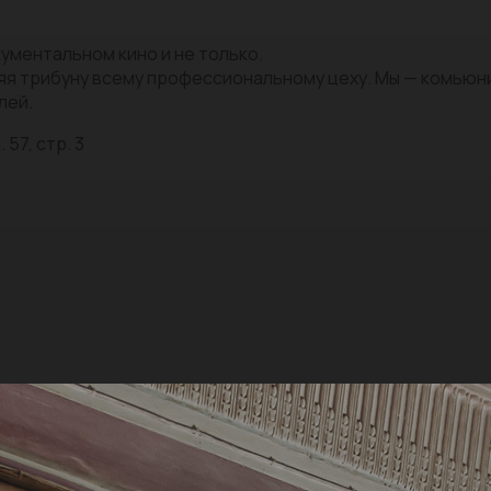
ументальном кино и не только.
яя трибуну всему профессиональному цеху. Мы — комью
лей.
 57, стр. 3