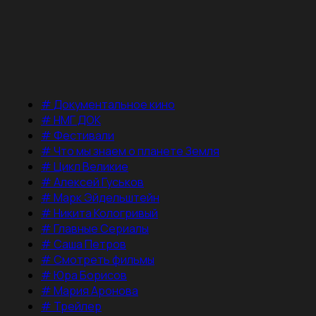
#
Документальное кино
#
НМГ ДОК
#
Фестивали
#
Что мы знаем о планете Земля
#
Цикл Великие
#
Алексей Гуськов
#
Марк Эйдельштейн
#
Никита Кологривый
#
Главные Сериалы
#
Саша Петров
#
Смотреть фильмы
#
Юра Борисов
#
Мария Аронова
#
Трейлер