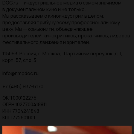
DOC.ru — индустриальное медиа о самом значимом
в документальном кино и не только.
Мы рассказываем о киноиндустрии в целом,
предоставляя трибуну всему профессиональному
цеху. Мы — комьюнити, объединяющее
производителей, кинокритиков, прокатчиков, лидеров
фестивального движения и зрителей.
115093, Россия, г. Москва, Партийный переулок, д. 1,
корп. 57, стр. 3
info@nmgdoc.ru
+7 (495) 937-6170
ОКП 000122275
ОГРН 1027700418811
ИНН 7704241848
КПП 772501001