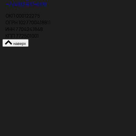
+7 (495) 937-6170
ОКП 000122275
ОГРН 1027700418811
ИНН 7704241848
КПП 772501001
наверх