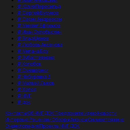
#
Иван Янковский
#
Юлия Пересильд
#
Сергей Бурунов
#
Сарик Андреасян
#
Михаил Ефремов
#
Иван Охлобыстин
#
Влад Ценев
#
Любовь Аксенова
#
Милана Бру
#
Зубастая няня
#
Колобок
#
Смешарики
#
Чебурашка 3
#
Матвей Лыков
#
Холод
#
НМГ
#
док
Контакты
Об НМГ ДОК
Предложите идею
Новости
Интервью
Рецензии
Обзоры
Анонсы
Снимается кино
Энциклопедия
Проекты НМГ ДОК