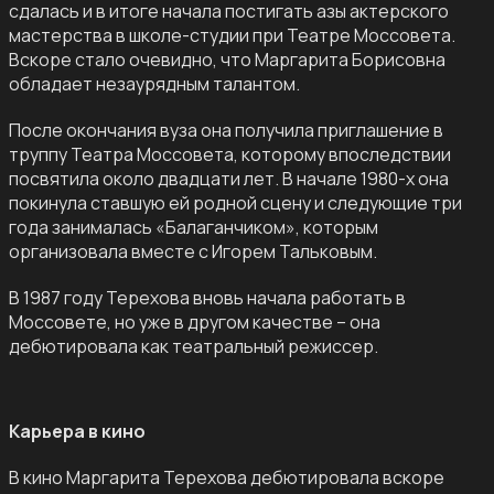
сдалась и в итоге начала постигать азы актерского
мастерства в школе-студии при Театре Моссовета.
Вскоре стало очевидно, что Маргарита Борисовна
обладает незаурядным талантом.
После окончания вуза она получила приглашение в
труппу Театра Моссовета, которому впоследствии
посвятила около двадцати лет. В начале 1980-х она
покинула ставшую ей родной сцену и следующие три
года занималась «Балаганчиком», которым
организовала вместе с Игорем Тальковым.
В 1987 году Терехова вновь начала работать в
Моссовете, но уже в другом качестве – она
дебютировала как театральный режиссер.
Карьера в кино
В кино Маргарита Терехова дебютировала вскоре