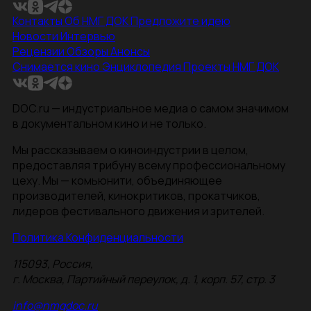
Контакты
Об НМГ ДОК
Предложите идею
Новости
Интервью
Рецензии
Обзоры
Анонсы
Снимается кино
Энциклопедия
Проекты НМГ ДОК
DOC.ru — индустриальное медиа о самом значимом
в документальном кино и не только.
Мы рассказываем о киноиндустрии в целом,
предоставляя трибуну всему профессиональному
цеху. Мы — комьюнити, объединяющее
производителей, кинокритиков, прокатчиков,
лидеров фестивального движения и зрителей.
Политика Конфиденциальности
115093, Россия,
г. Москва, Партийный переулок, д. 1, корп. 57, стр. 3
info@nmgdoc.ru