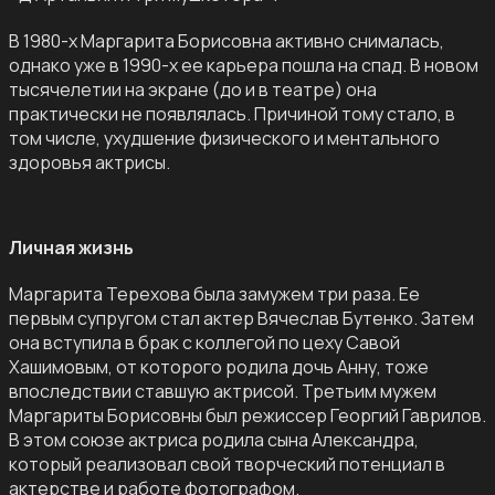
В 1980-х Маргарита Борисовна активно снималась,
однако уже в 1990-х ее карьера пошла на спад. В новом
тысячелетии на экране (до и в театре) она
практически не появлялась. Причиной тому стало, в
том числе, ухудшение физического и ментального
здоровья актрисы.
Личная жизнь
Маргарита Терехова была замужем три раза. Ее
первым супругом стал актер Вячеслав Бутенко. Затем
она вступила в брак с коллегой по цеху Савой
Хашимовым, от которого родила дочь Анну, тоже
впоследствии ставшую актрисой. Третьим мужем
Маргариты Борисовны был режиссер Георгий Гаврилов.
В этом союзе актриса родила сына Александра,
который реализовал свой творческий потенциал в
актерстве и работе фотографом.