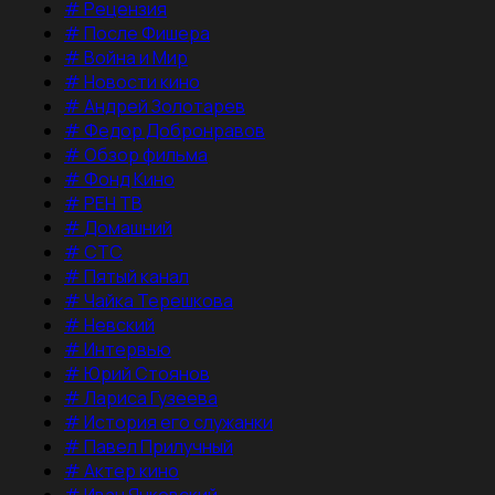
#
Рецензия
#
После Фишера
#
Война и Мир
#
Новости кино
#
Андрей Золотарев
#
Федор Добронравов
#
Обзор фильма
#
Фонд Кино
#
РЕН ТВ
#
Домашний
#
СТС
#
Пятый канал
#
Чайка Терешкова
#
Невский
#
Интервью
#
Юрий Стоянов
#
Лариса Гузеева
#
История его служанки
#
Павел Прилучный
#
Актер кино