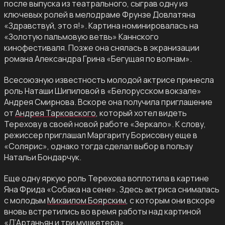
после выпуска из театрального, сыграв одну из
ключевых ролей в мелодраме Фрунзе Довлатяна
«Здравствуй, это я!». Картина номинировалась на
«Золотую пальмовую ветвь» Каннского
кинофестиваля. Позже она снялась в экранизации
романа Александра Грина «Бегущая по волнам».
Всесоюзную известность молодой актрисе принесла
роль Наташи Шипиловой в «Белорусском вокзале»
Андрея Смирнова. Вскоре она получила приглашение
от
Андрея Тарковского
, который хотел видеть
Терехову в своей новой работе «Зеркало». К слову,
режиссер приглашал Маргариту Борисовну еще в
«Солярис», однако тогда сделал выбор в пользу
Натальи Бондарчук.
Еще одну яркую роль Терехова воплотила в картине
Яна Фрида «Собака на сене». Здесь актриса снималась
с молодым
Михаилом Боярским
, с которым они вскоре
вновь встретились во время работы над картиной
«Д’Артаньян и три мушкетера».