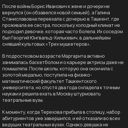
После войны Борис Иванович к жене и дочери не
вернулся (он обзавелся новой семьей), а Галина
Станиславовна переехала с дочерью в Ташкент, где
проживала ее сестра, поскольку холодный климат не
подходил девочке, которая часто болела. Их соседом
был Георгий Юнгвальд-Хилькевич, в дальнейшем
снявший культовых «Трех мушкетеров».
В подростковом возрасте Маргарита активно
занималась баскетболом и о карьере актрисы даже не
помышляла. После школы, которую она окончила с
золотой медалью, поступила на физико-
математический факультет Ташкентского
университета, но спустя два года охладела к точным
наукам и решила ехать в Москву штурмовать
театральные вузы.
К моменту, когда Терехова прибыла в столицу, набор
абитуриентов уже завершился, и ей отказали во всех
ведущих театральных вузах. Однако девушка не