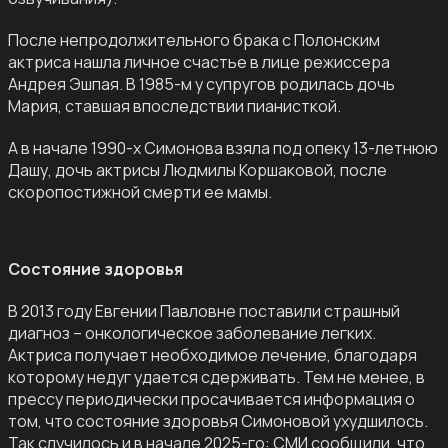
После непродолжительного брака с Полонским
актриса нашла личное счастье в лице режиссера
Андрея Эшпая. В 1985-м у супругов родилась дочь
Мария, ставшая впоследствии пианисткой.
А в начале 1990-х Симонова взяла под опеку 13-летнюю
Дашу, дочь актрисы Людмилы Коршаковой, после
скоропостижной смерти ее мамы.
Состояние здоровья
В 2013 году Евгении Павловне поставили страшный
диагноз – онкологическое заболевание легких.
Актриса получает необходимое лечение, благодаря
которому недуг удается сдерживать. Тем не менее, в
прессу периодически просачивается информация о
том, что состояние здоровья Симоновой ухудшилось.
Так случилось и в начале 2025-го: СМИ сообщили, что