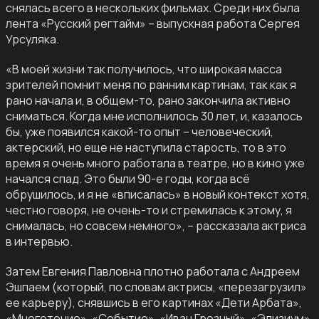
снялась всего в нескольких фильмах. Среди них была
лента «Русский регтайм» – выпускная работа Сергея
Урсуляка.
«В моей жизни так получилось, что широкая масса
зрителей помнит меня по ранним картинам, так как я
рано начала и, в общем-то, рано закончила активно
сниматься. Когда мне исполнилось 30 лет, и, казалось
бы, уже появился какой-то опыт – человеческий,
актерский, но еще не наступила старость, то в это
время я очень много работала в театре, но в кино уже
начался спад. Это были 90-е годы, когда всё
обрушилось, и я не «вписалась» в новый контекст хотя,
честно говоря, не очень-то и стремилась к этому, я
снималась, но совсем немного», – рассказала актриса
в интервью.
Затем Евгения Павловна плотно работала с Андреем
Эшпаем (который, по словам актрисы, «перезагрузил»
ее карьеру), снявшись в его картинах «Дети Арбата»,
«Многоточие», «Событие», «Иван Грозный», «Элизиум»