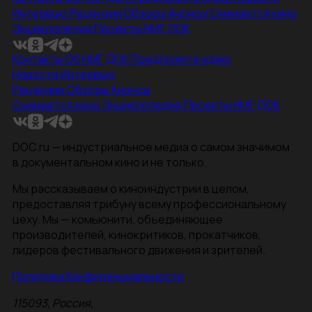
Интервью
Рецензии
Обзоры
Анонсы
Снимается кино
Энциклопедия
Проекты НМГ ДОК
Контакты
Об НМГ ДОК
Предложите идею
Новости
Интервью
Рецензии
Обзоры
Анонсы
Снимается кино
Энциклопедия
Проекты НМГ ДОК
DOC.ru — индустриальное медиа о самом значимом
в документальном кино и не только.
Мы рассказываем о киноиндустрии в целом,
предоставляя трибуну всему профессиональному
цеху. Мы — комьюнити, объединяющее
производителей, кинокритиков, прокатчиков,
лидеров фестивального движения и зрителей.
Политика Конфиденциальности
115093, Россия,