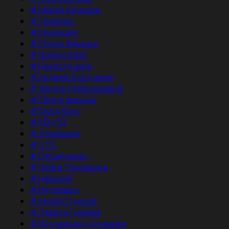
#
Мария Аронова
#
Трейлер
#
Рецензия
#
После Фишера
#
Война и Мир
#
Новости кино
#
Андрей Золотарев
#
Федор Добронравов
#
Обзор фильма
#
Фонд Кино
#
РЕН ТВ
#
Домашний
#
СТС
#
Пятый канал
#
Чайка Терешкова
#
Невский
#
Интервью
#
Юрий Стоянов
#
Лариса Гузеева
#
История его служанки