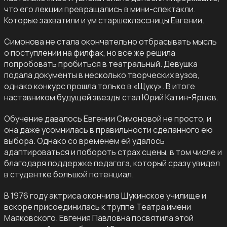
что его лекции превращались в мини-спектакли.
Которые захватили и ум старшеклассницы Евгении.
Симонова не стала окончательно отбрасывать мысль
о поступлении на филфак, но все же решила
попробовать пробиться в театральный. Девушка
подала документы в несколько творческих вузов,
однако конкурс прошла только в «Щуку». В итоге
наставником будущей звезды стал Юрий Катин-Ярцев.
Обучение давалось Евгении Симоновой не просто, и
она даже усомнилась в правильности сделанного ею
выбора. Однако со временем ей удалось
адаптироваться и побороть страх сцены, в том числе и
благодаря поддержке педагога, который сразу увидел
в студентке большой потенциал.
В 1976 году актриса окончила Щукинское училище и
вскоре присоединилась к труппе Театра имени
Маяковского. Евгения Павловна посвятила этой