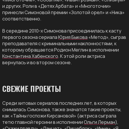
и других. Роли в «Детях Арбата» и «Многоточии»
принесли Симоновой премии «Золотой орел» и «Ника»
соответственно.
В середине 2010-х Симонова присоединилась к касту
первого сезона сериала
Юрия Быкова
«Метод», сыграв
преподавателя с криминальными наклонностями, к
которому обращается Родион Меглин в исполнении
Константина Хабенского
. К этой роли актриса
вернулась и во втором сезоне.
СВЕЖИЕ ПРОЕКТЫ
Среди хитовых сериалов последних лет, в которых
снималась Симонова, также значатся такие проекты,
как «Тайны госпожи Кирсановой» (актриса сыграла
тетю главной героини в исполнении
Ольги Лерман
),
«Скажи правду», «Ланцет», «Пищеблок», «Иные», «Я