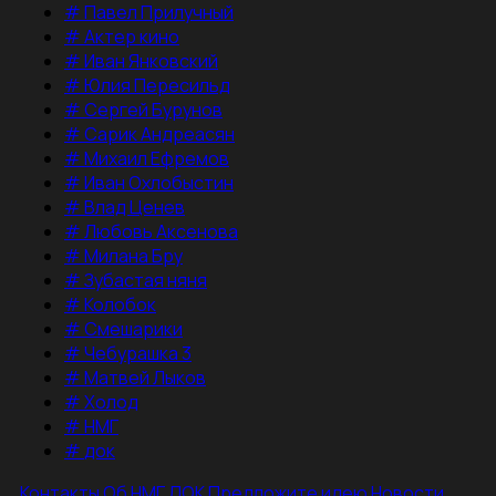
#
Павел Прилучный
#
Актер кино
#
Иван Янковский
#
Юлия Пересильд
#
Сергей Бурунов
#
Сарик Андреасян
#
Михаил Ефремов
#
Иван Охлобыстин
#
Влад Ценев
#
Любовь Аксенова
#
Милана Бру
#
Зубастая няня
#
Колобок
#
Смешарики
#
Чебурашка 3
#
Матвей Лыков
#
Холод
#
НМГ
#
док
Контакты
Об НМГ ДОК
Предложите идею
Новости