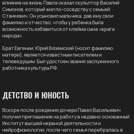
влияние на жизнь Павла оказал скульптор Василий
Симонов, который жил по-соседству с семьей
Станкевич. Он усыновил мальчика, дав ему свои
фамилию и отчество, чтобы у ребенка была
возможность избавиться от клейма сына «врага
народа».
Брат Евгении, Юрий Вяземский (носит фамилию
матери), является известным писателем и
телеведущим. Был удостоен звания заслуженного
работника культуры РФ.
ДЕТСТВО И ЮНОСТЬ
Вскоре после рождения дочери Павел Васильевич
получил приглашение на работу в недавно основанный
Институт высшей нервной деятельности и
нейрофизиологии, после чего семья перебралась в