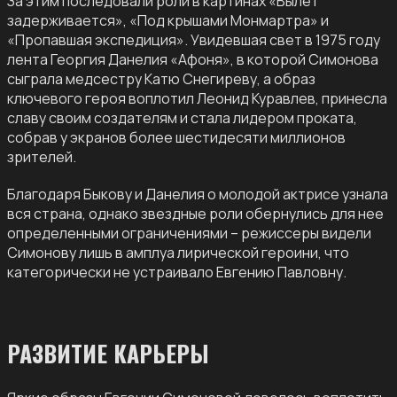
За этим последовали роли в картинах «Вылет
задерживается», «Под крышами Монмартра» и
«Пропавшая экспедиция». Увидевшая свет в 1975 году
лента Георгия Данелия «Афоня», в которой Симонова
сыграла медсестру Катю Снегиреву, а образ
ключевого героя воплотил Леонид Куравлев, принесла
славу своим создателям и стала лидером проката,
собрав у экранов более шестидесяти миллионов
зрителей.
Благодаря Быкову и Данелия о молодой актрисе узнала
вся страна, однако звездные роли обернулись для нее
определенными ограничениями – режиссеры видели
Симонову лишь в амплуа лирической героини, что
категорически не устраивало Евгению Павловну.
РАЗВИТИЕ КАРЬЕРЫ