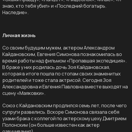
знаю, кто тебя убил» и «Последний богатырь.
Наследие».
Личная жизнь
Со своим будущим мужем, актером Александром
Кайдановским, Евгения Симонова познакомилась во
время работы над фильмом «Пропавшая экспедиция».
В браке у них родилась дочь Зоя Кайдановская,
которая в итоге пошла по стопам своих знаменитых
родителей и тоже стала актрисой. Сегодня Зоя
Александровна и Евгения Павловна вместе выходят на
сцену «Маяковки».
Союз с Кайдановским продлился семь лет, после чего
супруги развелись. Вскоре Симонова связала себя
узами брака с коллегой по актерскому цеху Дмитрием
Полонским (он больше известен как актер
озвучивания).