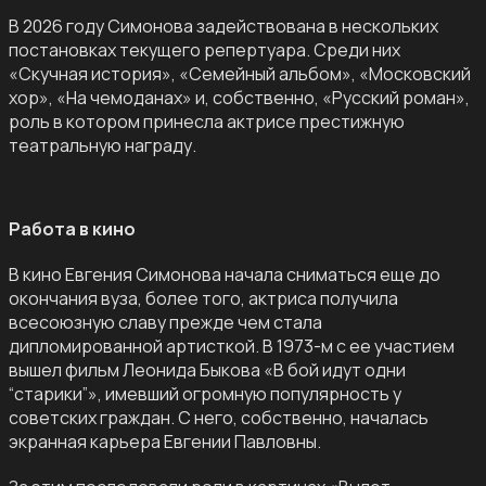
В 2026 году Симонова задействована в нескольких
постановках текущего репертуара. Среди них
«Скучная история», «Семейный альбом», «Московский
хор», «На чемоданах» и, собственно, «Русский роман»,
роль в котором принесла актрисе престижную
театральную награду.
Работа в кино
В кино Евгения Симонова начала сниматься еще до
окончания вуза, более того, актриса получила
всесоюзную славу прежде чем стала
дипломированной артисткой. В 1973-м с ее участием
вышел фильм Леонида Быкова «В бой идут одни
“старики”», имевший огромную популярность у
советских граждан. С него, собственно, началась
экранная карьера Евгении Павловны.