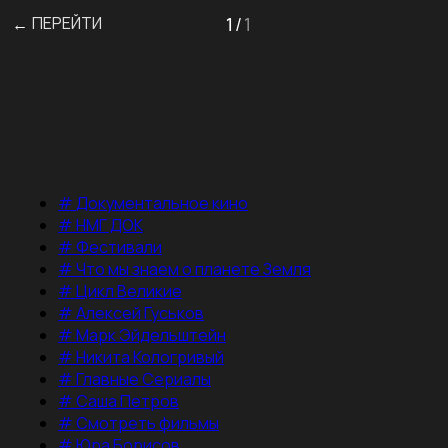
ПЕРЕЙТИ
1
/
1
←
#
Документальное кино
#
НМГ ДОК
#
Фестивали
#
Что мы знаем о планете Земля
#
Цикл Великие
#
Алексей Гуськов
#
Марк Эйдельштейн
#
Никита Кологривый
#
Главные Сериалы
#
Саша Петров
#
Смотреть фильмы
#
Юра Борисов