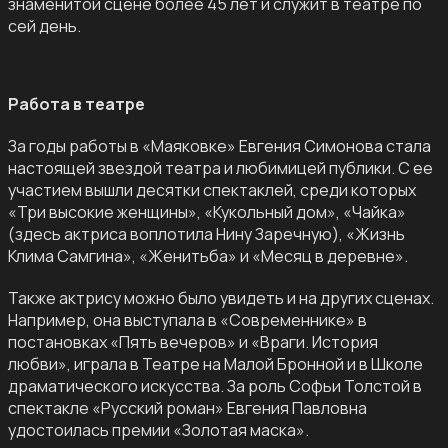
знаменитой сцене более 45 лет и служит в театре по
сей день.
Работа в театре
За годы работы в «Маяковке» Евгения Симонова стала
настоящей звездой театра и любимицей публики. С ее
участием вышли десятки спектаклей, среди которых
«Три высокие женщины», «Кукольный дом», «Чайка»
(здесь актриса воплотила Нину Заречную), «Жизнь
Клима Самгина», «Женитьба» и «Месяц в деревне».
Также актрису можно было увидеть и на других сценах.
Например, она выступала в «Современнике» в
постановках «Пять вечеров» и «Враги. История
любви», играла в Театре на Малой Бронной и в Школе
драматического искусства. За роль Софьи Толстой в
спектакле «Русский роман» Евгения Павловна
удостоилась премии «Золотая маска».