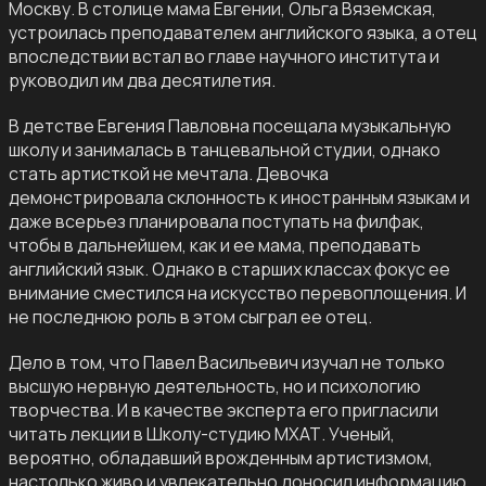
Москву. В столице мама Евгении, Ольга Вяземская,
устроилась преподавателем английского языка, а отец
впоследствии встал во главе научного института и
руководил им два десятилетия.
В детстве Евгения Павловна посещала музыкальную
школу и занималась в танцевальной студии, однако
стать артисткой не мечтала. Девочка
демонстрировала склонность к иностранным языкам и
даже всерьез планировала поступать на филфак,
чтобы в дальнейшем, как и ее мама, преподавать
английский язык. Однако в старших классах фокус ее
внимание сместился на искусство перевоплощения. И
не последнюю роль в этом сыграл ее отец.
Дело в том, что Павел Васильевич изучал не только
высшую нервную деятельность, но и психологию
творчества. И в качестве эксперта его пригласили
читать лекции в Школу-студию МХАТ. Ученый,
вероятно, обладавший врожденным артистизмом,
настолько живо и увлекательно доносил информацию,