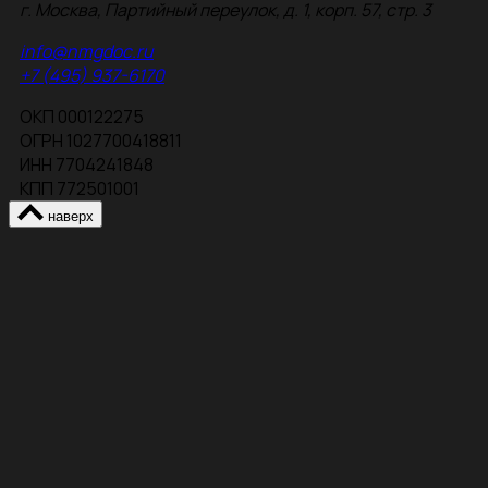
г. Москва, Партийный переулок, д. 1, корп. 57, стр. 3
info@nmgdoc.ru
+7 (495) 937-6170
ОКП 000122275
ОГРН 1027700418811
ИНН 7704241848
КПП 772501001
наверх