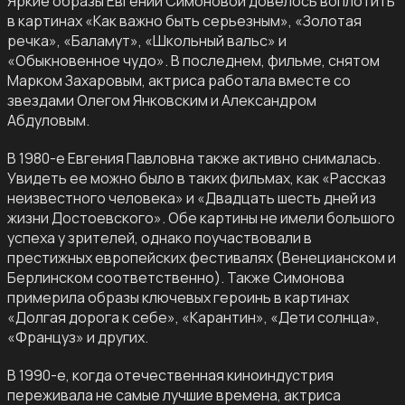
Яркие образы Евгении Симоновой довелось воплотить
в картинах «Как важно быть серьезным», «Золотая
речка», «Баламут», «Школьный вальс» и
«Обыкновенное чудо». В последнем, фильме, снятом
Марком Захаровым, актриса работала вместе со
звездами Олегом Янковским и Александром
Абдуловым.
В 1980-е Евгения Павловна также активно снималась.
Увидеть ее можно было в таких фильмах, как «Рассказ
неизвестного человека» и «Двадцать шесть дней из
жизни Достоевского». Обе картины не имели большого
успеха у зрителей, однако поучаствовали в
престижных европейских фестивалях (Венецианском и
Берлинском соответственно). Также Симонова
примерила образы ключевых героинь в картинах
«Долгая дорога к себе», «Карантин», «Дети солнца»,
«Француз» и других.
В 1990-е, когда отечественная киноиндустрия
переживала не самые лучшие времена, актриса