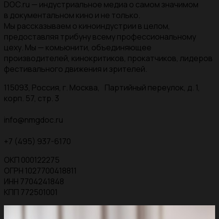
DOC.ru — индустриальное медиа о самом значимом
в документальном кино и не только.
Мы рассказываем о киноиндустрии в целом,
предоставляя трибуну всему профессиональному
цеху. Мы — комьюнити, объединяющее
производителей, кинокритиков, прокатчиков, лидеров
фестивального движения и зрителей.
115093, Россия, г. Москва, Партийный переулок, д. 1,
корп. 57, стр. 3
info@nmgdoc.ru
+7 (495) 937-6170
ОКП 000122275
ОГРН 1027700418811
ИНН 7704241848
КПП 772501001