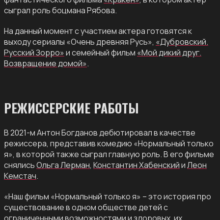
сыграл роль боцмана Рябова.
На данный момент с участием актера готовятся к
выходу сериалы «Очень древняя Русь»,
«Дубровский.
Русский Зорро»
и семейный фильм
«Мой дикий друг.
Возвращение домой»
.
РЕЖИССЕРСКИЕ РАБОТЫ
В 2021-м Антон Богданов дебютировал в качестве
режиссера, представив комедию «Нормальный только
я», в которой также сыграл главную роль. В его фильме
снялись
Ольга Лерман
,
Константин Хабенский
и
Леон
Кемстач
.
«Наш фильм «Нормальный только я» – это история про
существование в одном обществе детей с
ограниченными возможностями и здоровых, их