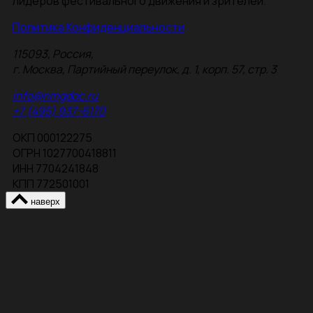
лидеров фестивального движения и зрителей.
Политика Конфиденциальности
115093, Россия,
г. Москва, Партийный переулок, д. 1, корп. 57, стр. 3
info@nmgdoc.ru
+7 (495) 937-6170
ОКП 000122275
ОГРН 1027700418811
ИНН 7704241848
КПП 772501001
наверх