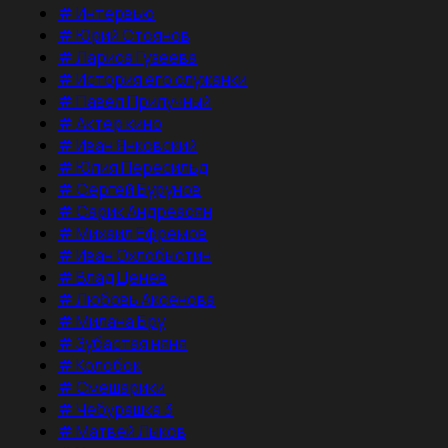
#
Интервью
#
Юрий Стоянов
#
Лариса Гузеева
#
История его служанки
#
Павел Прилучный
#
Актер кино
#
Иван Янковский
#
Юлия Пересильд
#
Сергей Бурунов
#
Сарик Андреасян
#
Михаил Ефремов
#
Иван Охлобыстин
#
Влад Ценев
#
Любовь Аксенова
#
Милана Бру
#
Зубастая няня
#
Колобок
#
Смешарики
#
Чебурашка 3
#
Матвей Лыков