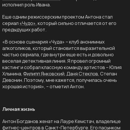
исполнил роль Ивана.
Еще одним режиссерским проектом Антона стал
сериал
«Чудо»
, который сильно отличается от его
предыдущих работ.
«В основе сценария «Чуда» – клуб анонимных
алкоголиков, который становится выразительной
частью сериала, где внутри еще есть и довольно
веселая детективная линия. Я провел огромный
кастинг и собрал классную команду артистов – Юлия
Хлынина,
Филипп Янковский
,
Даня Стеклов
, Степан
Девонин. Поэтому, мне кажется, получилась очень
хорошая история», – отметил Антон.
Личная жизнь
Антон Богданов женат на Лауре Кемстач, владелице
фитнес-центров в Санкт-Петербурге. Его пасынком