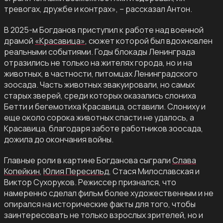
тревогах, дружбе и контрах», – рассказал Антон.
В 2025-м Богданов приступил к работе над военной
драмой
«Красавица»
, сюжет которой был вдохновлен
реальными событиями. Годы блокады Ленинграда
отразились не только на жителях города, но и на
животных, в частности, питомцах Ленинградского
зоосада. Часть животных эвакуировали, но самых
старых зверей, среди которых оказались слониха
Бетти и бегемотиха Красавица, оставили. Слониху и
еще около сорока животных спасти не удалось, а
Красавица, благодаря заботе работников зоосада,
дожила до окончания войны.
Главные роли в картине Богданова сыграли
Слава
Копейкин
,
Юлия Пересильд
, Стася Милославская и
Виктор Сухоруков. Режиссер признался, что
намеренно сделал фильм более художественным и не
опирался на исторические факты для того, чтобы
заинтересовать не только взрослых зрителей, но и