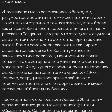
школьников.
«Нам в школе много рассказывали о блокаде и,
разумеется, я воспитан в том числе на этих историях.
Но вот, как ни странно, о том, как жили, и уж тем более
как спасали обитателей зверинца, я ничего не знал, –
рассказал Богданов. – И я рад, что этот фильм случился
еще и по той причине, что об этой истории так мало
знают. Даже в самом зоопарке она не так широко
освещается, как могла бы. Когда я уже плотно
занимался этим проектом, у меня возникла толика
печали, что об истории этого уникального места так
мало знают. А ведь у него огромная, очень интересная
судьба, и она касается не только «роковых 40-х».
Конечно, сотрудники зоопарка не забывают о
пережитом в войну, и на его территории есть музей,
посвященный блокадным будням».
Премьера ленты состоялась в феврале 2026 года –
сразу после выхода полнометражного фэнтези
«Сказка о царе Салтане»
, в котором Богданов