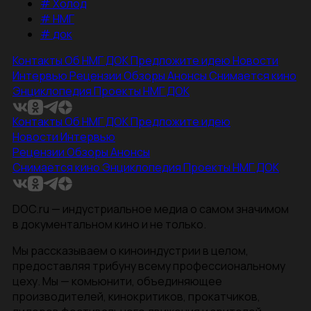
#
Холод
#
НМГ
#
док
Контакты
Об НМГ ДОК
Предложите идею
Новости
Интервью
Рецензии
Обзоры
Анонсы
Снимается кино
Энциклопедия
Проекты НМГ ДОК
Контакты
Об НМГ ДОК
Предложите идею
Новости
Интервью
Рецензии
Обзоры
Анонсы
Снимается кино
Энциклопедия
Проекты НМГ ДОК
DOC.ru — индустриальное медиа о самом значимом
в документальном кино и не только.
Мы рассказываем о киноиндустрии в целом,
предоставляя трибуну всему профессиональному
цеху. Мы — комьюнити, объединяющее
производителей, кинокритиков, прокатчиков,