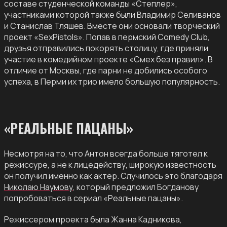
составе студенческой команды «Степлер»,
участниками которой также были Владимир Селиванов
и Станислав Тляшев. Вместе они основали творческий
проект «SexPistols». Попав в пермский Comedy Club,
друзья отправились покорять столицу, где приняли
участие в комедийном проекте «Смех без правил». В
отличие от Москвы, где парни не добились особого
успеха, в Перми их трио имело большую популярность.
«РЕАЛЬНЫЕ ПАЦАНЫ»
Несмотря на то, что Антон всегда больше тяготел к
режиссуре, а не к лицедейству, широкую известность
он получил именно как актер. Случилось это благодаря
Николаю Наумову
, который предложил Богданову
попробоваться в сериал «Реальные пацаны».
Режиссером проекта была Жанна Кадникова,