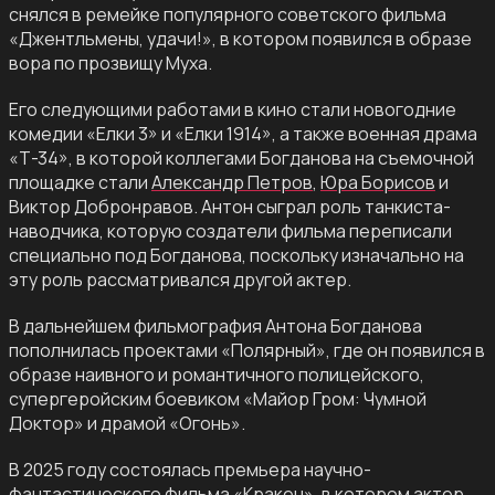
снялся в ремейке популярного советского фильма
«Джентльмены, удачи!», в котором появился в образе
вора по прозвищу Муха.
Его следующими работами в кино стали новогодние
комедии «Елки 3» и «Елки 1914», а также военная драма
«Т-34», в которой коллегами Богданова на съемочной
площадке стали
Александр Петров
,
Юра Борисов
и
Виктор Добронравов. Антон сыграл роль танкиста-
наводчика, которую создатели фильма переписали
специально под Богданова, поскольку изначально на
эту роль рассматривался другой актер.
В дальнейшем фильмография Антона Богданова
пополнилась проектами «Полярный», где он появился в
образе наивного и романтичного полицейского,
супергеройским боевиком «Майор Гром: Чумной
Доктор» и драмой «Огонь».
В 2025 году состоялась премьера научно-
фантастического фильма
«Кракен»
, в котором актер