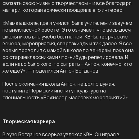
связать свою жизнь с творчеством – и все благодаря
матери, которая всячески поощряла его интерес.
«Мама в школе, где я учился, была учителем и завучем
по внеклассной работе. Это означает, что весь досуг
школьников вне учебы был на ней: КВНы, творческие
вечера, мероприятия, спартакиады и так далее. Я все
время проводил с мамой в школе по вечерам, пока она
со старшеклассниками что-нибудь репетировала. И
если надо было кого-то сыграть – Антон, конечно, кто
же еще?», — поделился Антон Богданов.
После окончания школы Антон, не долго думая,
поступил в Пермский институт культуры на
специальность «Режиссер массовых мероприятий».
Творческая карьера
В вузе Богданов всерьез увлекся КВН. Он играл в