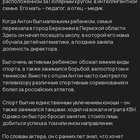
расположенном за Полярным кругом, в интеллигентной
семье. Его мать – педагог, а отец – медик.
Когда Антон был маленьким ребенком, семья
переехала в город Березники в Пермской области.
Здесь он начал посещать школу, в которой его мама
обучала детей математике, а позднее заняла
должность директора.
Был очень активным ребенком: обожал зимние виды
спорта, а также занимался борьбой, велоспортом и
теннисом. Вместе с отцом Антон часто смотрел по
телевизору различные спортивные соревнования и
болел за российских атлетов.
Спорт был не единственным увлечением юноши – он
также занимался танцами, ходил на вокал и играл в КВН.
Однако он быстро бросал занятия, стоило лишь
добиться успеха в том или ином направлении.
По словам актера, он с ранних лет знал, что хочет