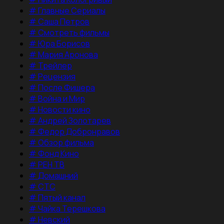
#
Главные Сериалы
#
Саша Петров
#
Смотреть фильмы
#
Юра Борисов
#
Мария Аронова
#
Трейлер
#
Рецензия
#
После Фишера
#
Война и Мир
#
Новости кино
#
Андрей Золотарев
#
Федор Добронравов
#
Обзор фильма
#
Фонд Кино
#
РЕН ТВ
#
Домашний
#
СТС
#
Пятый канал
#
Чайка Терешкова
#
Невский