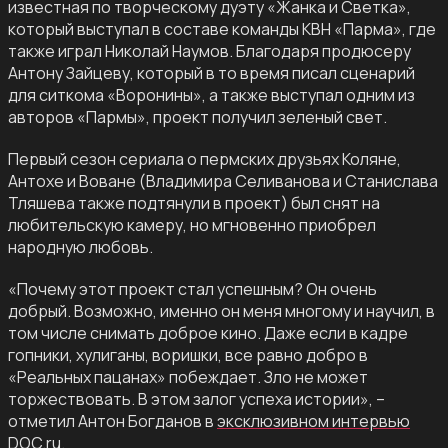
известная по творческому дуэту «Жанка и Светка»,
который выступал в составе команды КВН «Парма», где
также играл Николай Наумов. Благодаря продюсеру
Антону Зайцеву, который в то время писал сценарий
для ситкома «Воронины», а также выступал одним из
авторов «Пармы», проект получил зеленый свет.
Первый сезон сериала о пермских друзьях Коляне,
Антохе и Воване (Владимира Селиванова и Станислава
Тляшева также подтянули в проект) был снят на
любительскую камеру, но мгновенно приобрел
народную любовь.
«Почему этот проект стал успешным? Он очень
добрый. Возможно, именно он меня многому и научил, в
том числе снимать доброе кино. Даже если в кадре
гопники, хулиганы, воришки, все равно добро в
«Реальных пацанах» побеждает. Зло не может
торжествовать. В этом залог успеха истории», –
отметил Антон Богданов в
эксклюзивном интервью
DOC.ru.