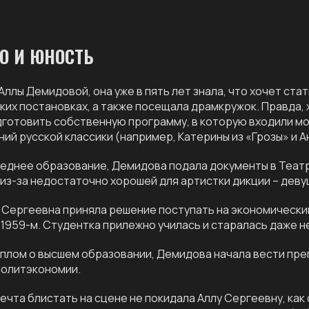
О И ЮНОСТЬ
Аллы Демидовой, она уже в пять лет знала, что хочет стат
их постановках, а также посещала драмкружок. Правда, 
готовить собственную программу, в которую входили мо
ий русской классики (например, Катерины из «Грозы» и А
еднее образование, Демидова подала документы в Теат
из-за недостаточно хорошей для артистки дикции – деву
 Сергеевна приняла решение поступать на экономический
 1959-м. Студентка прилежно училась и старалась даже н
плом о высшем образовании, Демидова начала вести пре
политэкономии.
ечта блистать на сцене не покидала Аллу Сергеевну, как 