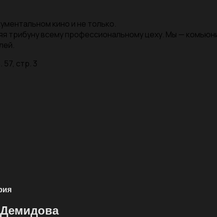
ументальном кино и не только.
яя трибуну всему профессиональному цеху. Мы — комью
лей.
 57, стр. 3
фия
 Демидова