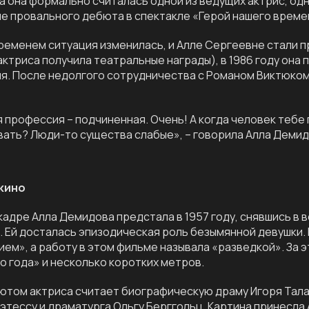
 она формально считалась одной из ведущих актрис, одн
е провального дебюта в спектакле «Герой нашего време
временем ситуация изменилась, и Алле Сергеевне стали п
актриса получила театральные награды), в 1986 году она 
я. После недолгого сотрудничества с Романом Виктюко
 профессия – подчиненная. Очень! А когда человек тебе 
ать? Люди-то существа слабые», – говорила Алла Демид
 кино
кадре Алла Демидова предстала в 1957 году, снявшись в
 Ей досталась эпизодическая роль безымянной девушки. По
ем», а работу в этом фильме называла «разведкой». За 
о года» и несколько коротких метров.
том актриса считает биографическую драму Игоря Талан
этессу и драматурга Ольгу Берггольц. Картина принесла