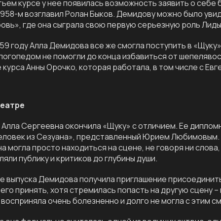
тьем курсе у нее появилась возможность заявить о себе
1958-м возглавил Ролан Быков. Демидову можно было увид
овь», где она сыграла свою первую серьезную роль Лид
959 году Алла Демидова все же смогла поступить в «Щук
 логопедом не помогли до конца избавиться от шепелявос
 курса Анны Орочко, которая работала, в том числе с Ев
театре
у Алла Сергеевна окончила «Щуку» с отличием. Ее диплом
ловек из Сезуана», представленный Юрием Любимовым. 
на могла просто находиться на сцене, не говоря ни слова
ляли публику и критиков до глубины души.
е выпуска Демидова получила приглашение присоединитьс
его принять, хотя стремилась попасть на другую сцену – 
восприняла очень болезненно и долго не могла с этим с