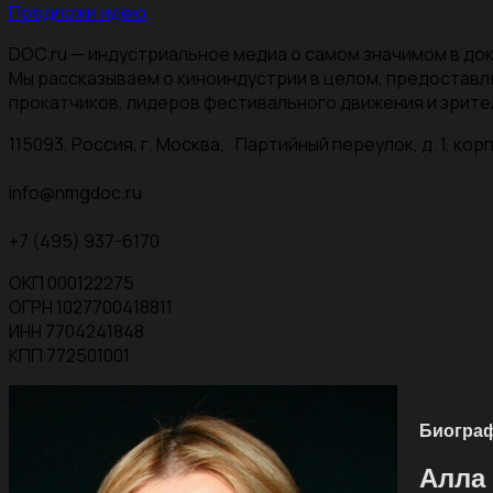
Предложи идею
DOC.ru — индустриальное медиа о самом значимом в док
Мы рассказываем о киноиндустрии в целом, предоставл
прокатчиков, лидеров фестивального движения и зрите
115093, Россия, г. Москва, Партийный переулок, д. 1, корп.
info@nmgdoc.ru
+7 (495) 937-6170
ОКП 000122275
ОГРН 1027700418811
ИНН 7704241848
КПП 772501001
Биогра
Алла