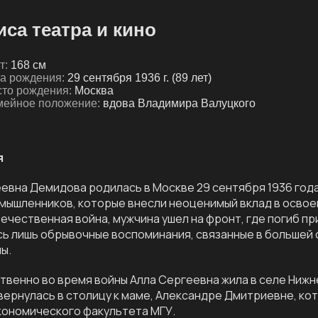
иса театра и кино
т:
168 см
а рождения:
29 сентября 1936 г. (89 лет)
то рождения:
Москва
ейное положение:
вдова Владимира Валуцкого
я
евна Демидова родилась в Москве 29 сентября 1936 года
ышленников, которые внесли неоценимый вклад в освоени
ечественная война, мужчина ушел на фронт, где погиб пр
ь лишь обрывочные воспоминания, связанные в большей 
ы.
венно во время войны Алла Сергеевна жила в селе Нижн
вернулась в столицу к маме, Александре Дмитриевне, ко
кономического факультета МГУ.