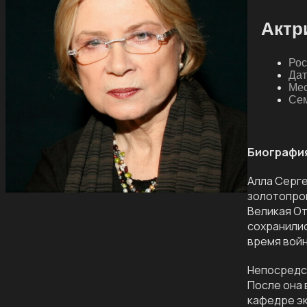
Актр
Рос
Дат
Мес
Сем
Биографи
Алла Серге
золотопром
Великая От
сохранилис
время войн
Непосредст
После она 
кафедре э