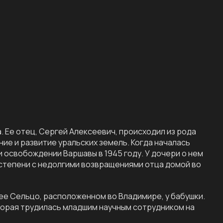
. Ее отец, Сергей Алексеевич, происходил из рода
е и развитие уральских земель. Когда началась
и освобождении Варшавы в 1945 году. У дочери о нем
степени с недолгими возвращениями отца домой во
ее Сельцо, расположенном во Владимире, у бабушки.
торая трудилась младшим научным сотрудником на