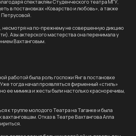
 благодаря спектаклям Студенческого театра МГУ,
еть в постановках «Коварство и любовь», а также
ы Петрусовой.
у», несмотря на по-прежнему не совершенную дикцию
ти). Азы актерского мастерства она перенимала у
гением Вахтанговым.
ной работой была роль госпожи Янг в постановке
Уже тогда начал проявляться фирменный «стиль»
, но ее мимика и жесты были настолько красноречивы,
я к труппе молодого Театра на Таганке и была
к вахтанговцам. Отказ в Театре Вахтангова Алла
мириться.