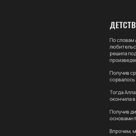
ДЕТСТВ
По словам 
любительск
решила под
произведен
Получив ср
сорвалось 
Тогда Алла
окончила в
Получив ди
основами 
Впрочем, м