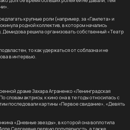
ако долгое время больших ролей ей не давали, тем
ни».
редлагать крупные роли (например, за «Гамлета» и
покинула родной коллектив, в котором начались
м, Демидова решила организовать собственный «Театр
подвластен, то как удержаться от соблазна и не
ова в интервью.
 военной драме Захара Аграненко «Ленинградская
 словам актрисы, к кино она в те годы относилась с
этим последовали картины «Первое свидание», «Девять
кина «Дневные звезды», в которой она воплотила
 Алле Сергеевне первую популярность, а также