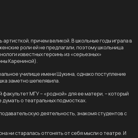
ь артисткой, причем великой. В школьные годы играла в
женские роли ей не предлагали, поэтому школьница
нологи известных героинь из «серьезных»
нны Карениной).
ральное училище имени Щукина, однако поступление
шка заметно шепелявила.
 факультет МГУ – «родной» для ее матери, – который
е думать о театральных подмостках.
подавательскую деятельность, знакомя студентов с
она ни старалась отгонять от себя мысли о театре. И