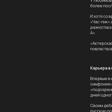
У Любимова
более посл
И хотя со 
«Час-пик» 
разногласи
А».
«Актерская
повластвов
Карьера в
Впервые в 
симфония».
«подозрени
дней одног
Своим дебю
русскую по