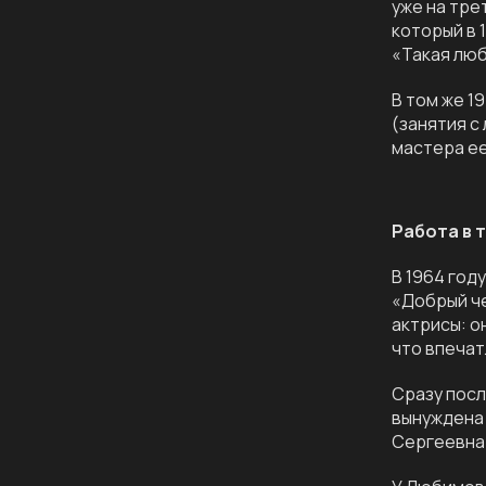
уже на тре
который в 
«Такая люб
В том же 1
(занятия с
мастера ее
Работа в 
В 1964 год
«Добрый че
актрисы: о
что впечат
Сразу посл
вынуждена 
Сергеевна 