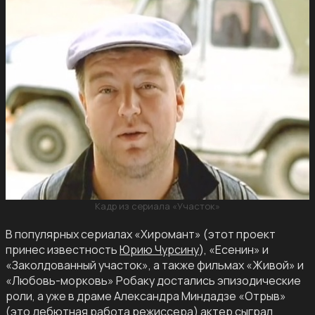
Кадр из сериала «Участок»
В популярных сериалах «Хиромант» (этот проект
принес известность
Юрию Чурсину
), «Есенин» и
«Заколдованный участок», а также фильмах «Живой» и
«Любовь-морковь» Робаку достались эпизодические
роли, а уже в драме Александра Миндадзе «Отрыв»
(это дебютная работа режиссера) актер сыграл