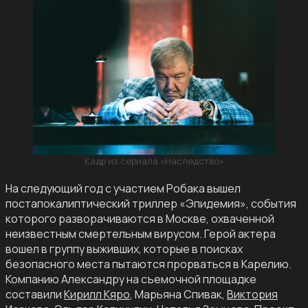
Кадр из сериала «Наследство»
На следующий год с участием Робака вышел
постапокалиптический триллер «Эпидемия», события
которого разворачиваются в Москве, охваченной
неизвестным смертельным вирусом. Герой актера
вошел в группу выживших, которые в поисках
безопасного места пытаются прорваться в Карелию.
Компанию Александру на съемочной площадке
составили
Кирилл Кяро
, Марьяна Спивак,
Виктория