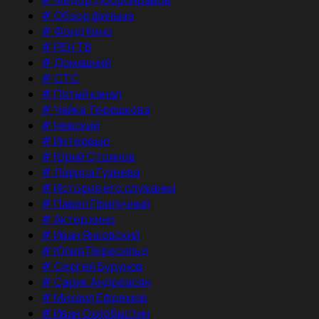
#
Обзор фильма
#
Фонд Кино
#
РЕН ТВ
#
Домашний
#
СТС
#
Пятый канал
#
Чайка Терешкова
#
Невский
#
Интервью
#
Юрий Стоянов
#
Лариса Гузеева
#
История его служанки
#
Павел Прилучный
#
Актер кино
#
Иван Янковский
#
Юлия Пересильд
#
Сергей Бурунов
#
Сарик Андреасян
#
Михаил Ефремов
#
Иван Охлобыстин