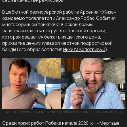
себя в качестве режиссера.
В дебютной режиссерской работе Арсения «Жиза»
ожидаемо появляется и Александр Робак. События
многосерийной приключенческой драмы
разворачиваются вокруг влюбленной парочки,
которая решается бежать из детского дома,
прихватив деньги главаря местной подростковой
банды (его образ воплотил
Никита Кологривый
).
Павел Деревянко и Александр Робак в сериале «Окаянные дни»
Среди ярких работ Робака начала 2020-х – «Мертвые