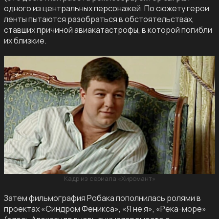
одного из центральных персонажей. По сюжету герои
ленты пытаются разобраться в обстоятельствах,
ставших причиной авиакатастрофы, в которой погибли
их близкие.
Кадр из сериала «Хиромант»
Затем фильмография Робака пополнилась ролями в
проектах «Синдром Феникса», «Я не я», «Река-море»