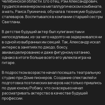
Челябинской области. Его отец, Рэм Александрович,
трудился инженером на металлургическом комбинате,
а мать, Раиса Лукинична, обучала в техникуме будущих
сталеваров. Воспитывался в компании старшей сестры
Светланы.
В детстве будущий актер был хулиганистым и
непоседливым, из-за чего надолго не задерживался ни
в одной из выбранных им секций. Так, Александр искал
интерес в занятиях по дзюдо, боксу,
авиамоделированию и даже фигурному катанию,
однако в итоге больше всего его увлекла игра на
гитаре.
В подростком возрасте начал посещать театральную
студию при Доме пионеров. Создание спектаклей и
подготовка поэтических вечеров настолько пришлись
по душе юному Робаку, что он всерьез начал
рассматривать актерство в качестве будущей
профессии.