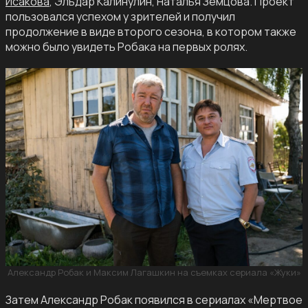
Исакова
, Эльдар Калинулин, Наталья Земцова. Проект
пользовался успехом у зрителей и получил
продолжение в виде второго сезона, в котором также
можно было увидеть Робака на первых ролях.
Александр Робак и Максим Лагашкин на съемках сериала «Жуки»
Затем Александр Робак появился в сериалах «Мертвое