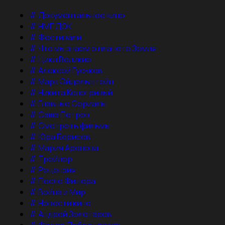
#
Документальное кино
#
НМГ ДОК
#
Фестивали
#
Что мы знаем о планете Земля
#
Цикл Великие
#
Алексей Гуськов
#
Марк Эйдельштейн
#
Никита Кологривый
#
Главные Сериалы
#
Саша Петров
#
Смотреть фильмы
#
Юра Борисов
#
Мария Аронова
#
Трейлер
#
Рецензия
#
После Фишера
#
Война и Мир
#
Новости кино
#
Андрей Золотарев
#
Федор Добронравов