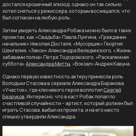
достался крошечный эпизод, однако он так сильно
хотел сняться у режиссера, которым восхищался, что
был согласен на любую роль.
Затем увидеть Александра Робака можно было в таких
проектах, как «Свадьба» Павла Лунгина, «Гражданин
начальник» Николая Досталя, «Мусорщик» Георгия
Шенгелия, «Закон» Александра Велединского, «Жизнь
забавами полна» Петра Тодоровского, «Раскаленная
суббота»
Александра Митты
, «Вокзал» Андрея Кавуна.
Однако первую известность актеру принесла роль
Володьки Стасова в сериале Александра Баранова
«Участок», где ключевого героя воплотил
Сергей
Безруков
. Интересно, что в каст Робак попал по
счастливой случайности – артист, который должен был
играть Стасова, выбыл из проекта, и на его место
спешно утвердили Александра.