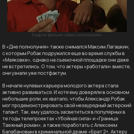
Кадр из фильма «День полнолуния»
В «Дне полнолуния» также снимался Максим Лагашкин,
с которым Робак подружился еще во время службы в
«Маяковке», однако на съемочной площадке они даже
не встретились. О том, что актеры «работали» вместе,
они узнали уже постфактум.
В начале нулевых карьера молодого актера стала
активно развиваться. И хотя ему доверяли в основном
небольшие роли, их хватало, чтобы Александр Робак
мог продемонстрировать свой незаурядный актерский
талант. Так, ему удалось засветиться в популярных в
те годы телепроектах «Убойная сила» и «Граница:
Таежный роман», а также поработать с Алексеем
Балабановым в криминальной драме «Брат 2». Актеру