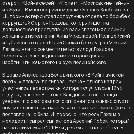
озеро», «Война семей», «Полет», «Московские тайны»
и «Жуки». В многосерийной драме Бориса Хлебникова
«Шторм» актер сыграл сотрудника отдела по борьбе с
коррупцией Сергея Градова, который идет на
должностное преступление ради спасения любимой
женщины в исполнении
Анны Михалковой
. Полицейский
из убойного отдела Юрий Осокин (его сыграл Максим
Лагашкин) и по совместительству друг Градова
берется за расследование, которое должно
изобличить нечистого на руку полицейского.
В драме Александра Велединского «В Кейптаунском
порту…» Александр сыграл Пахана – одного из трех
участников перестрелки, которая случилась в 1945
году на Дальнем Востоке. Каждый из этой троицы
уверен, что расправился с оппонентом, однако спустя
почти полвека выясняется, что точка в этом конфликте
поставлена не была. Интересно, что роль Пахана в
молодости сыграл сын актера Арсений Робак, который
начал сниматься в 2010-х и даже успел попробовать