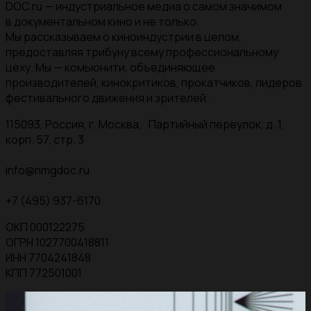
DOC.ru — индустриальное медиа о самом значимом
в документальном кино и не только.
Мы рассказываем о киноиндустрии в целом,
предоставляя трибуну всему профессиональному
цеху. Мы — комьюнити, объединяющее
производителей, кинокритиков, прокатчиков, лидеров
фестивального движения и зрителей.
115093, Россия, г. Москва, Партийный переулок, д. 1,
корп. 57, стр. 3
info@nmgdoc.ru
+7 (495) 937-6170
ОКП 000122275
ОГРН 1027700418811
ИНН 7704241848
КПП 772501001