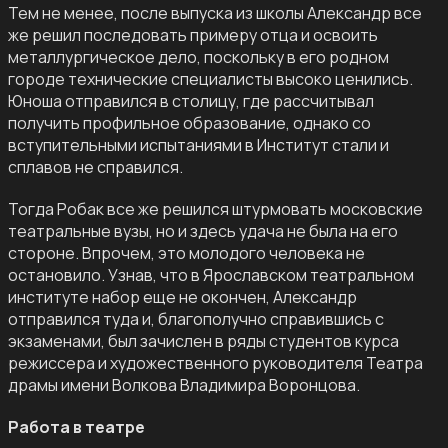
Тем не менее, после выпуска из школы Александр все
же решил последовать примеру отца и освоить
металлургическое дело, поскольку в его родном
городе технические специалисты высоко ценились.
Юноша отправился в столицу, где рассчитывал
получить профильное образование, однако со
вступительными испытаниями в Институт стали и
сплавов не справился.
Тогда Робак все же решился штурмовать московские
театральные вузы, но и здесь удача не была на его
стороне. Впрочем, это молодого человека не
остановило. Узнав, что в Ярославском театральном
институте набор еще не окончен, Александр
отправился туда и, благополучно справившись с
экзаменами, был зачислен в ряды студентов курса
режиссера и художественного руководителя Театра
драмы имени Волкова Владимира Воронцова.
Работа в театре