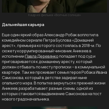
Кадр из фильма «Волчье солнце»
Дальнейшая карьера
Еще один яркий образ Александр Робак воплотил в
комедийном сериале Петра Буслова «Домашний
арест», премьера которого состоялась в 2018-м. По
сюжету коррумпированный чиновник Аникеев в
исполнении
Павла Деревянко
попадает под суд и
приговаривается к домашнему аресту, который
должен отбывать по месту прописки – в коммунальной
квартире. Там же проживает семья героя Робака Ивана
Самсонова, который в детстве задирал ныне
опального мэра. В попытке вернуться к прежней жизни
Аникеев разрабатывает разные схемы, одной из
которых становится выдвижение Самсонова на пост
нового градоначальника.