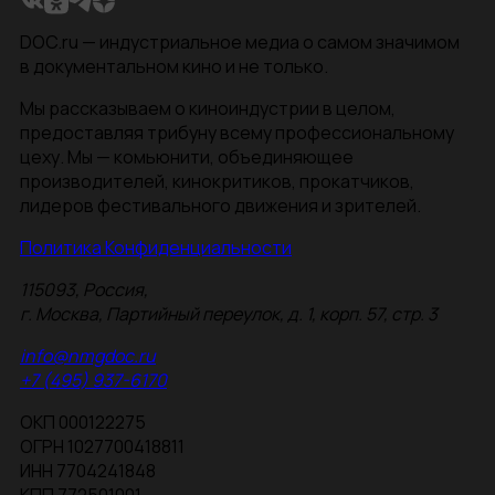
DOC.ru — индустриальное медиа о самом значимом
в документальном кино и не только.
Мы рассказываем о киноиндустрии в целом,
предоставляя трибуну всему профессиональному
цеху. Мы — комьюнити, объединяющее
производителей, кинокритиков, прокатчиков,
лидеров фестивального движения и зрителей.
Политика Конфиденциальности
115093, Россия,
г. Москва, Партийный переулок, д. 1, корп. 57, стр. 3
info@nmgdoc.ru
+7 (495) 937-6170
ОКП 000122275
ОГРН 1027700418811
ИНН 7704241848
КПП 772501001