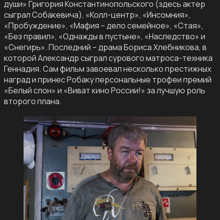
души» Григория Константинопольского (здесь актер
сыграл Собакевича), «Колл-центр», «Инсомния»,
«Пробуждение», «Мафия – дело семейное», «Стая»,
«Без правил», «Однажды в пустыне», «Наследство» и
«Снегирь». Последний – драма Бориса Хлебникова, в
которой Александр сыграл сурового матроса-техника
Геннадия. Сам фильм завоевал несколько престижных
наград и принес Робаку персональные трофеи премий
«Белый слон» и «Виват кино России!» за лучшую роль
второго плана.