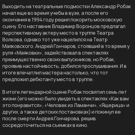
Выходить на театральные подмостки Александр Робак
начал еще во время учебы в вузе, а после его
окончания в 1994 году решил покорить московскую
сцену. Его наставник Владимир Воронцов предлагал
перспективному актеру место в труппе Театра
Волкова, однако тот уже нацелился на Театр
Маяковского. Андрей Гончаров, стоявший в то время у
руля «Маяковки», задействовал в спектаклях
преимущественно своих выпускников, но Робак,
проявив настойчивость, добился прослушивания. И в
итоге впечатлил мастера настолько, что тот
предложил дебютанту место в труппе.
В итоге легендарной сцене Робак посвятил семь лет
жизни (его можно было увидеть в спектаклях «Как вам
это понравится», «Человек из Ламанчи», «Ящерица» и
других, а также детских постановках) и покинул ее
после смерти Андрея Гончарова, решив
сосредоточиться на съемках в кино.