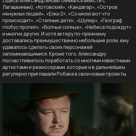
(здесь Александр вновь снимался вместе с
Лагашкиным), «Котовский», «Кандагар», «Остров
ненужных людей», «Елки 2», «Со мною вот что
происходит», «Степные дети», «Шулер», «Географ
глобус пропил», «Волчье солнце», «Небеса подождут»
и многих других. И хотя актеру по-прежнему
доставались преимущественно небольшие роли, ему
удавалось сделать своих персонажей
запоминающимися. Кроме того, Александру
посчастливилось поработать со многими известными
артистами и режиссерами, которые и в дальнейшем
регулярно приглашали Робака в свои новые проекты.