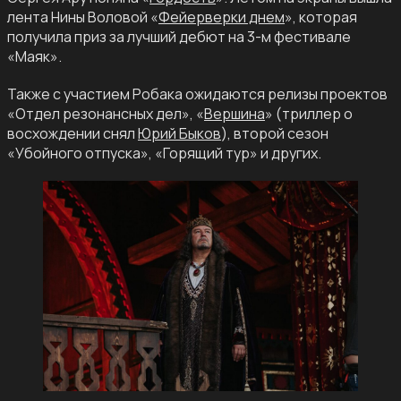
лента Нины Воловой «
Фейерверки днем
», которая
получила приз за лучший дебют на 3-м фестивале
«Маяк».
Также с участием Робака ожидаются релизы проектов
«Отдел резонансных дел», «
Вершина
» (триллер о
восхождении снял
Юрий Быков
), второй сезон
«Убойного отпуска», «Горящий тур» и других.