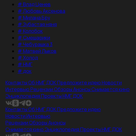
#
Влад Ценев
#
Любовь Аксенова
#
Милана Бру
#
Зубастая няня
#
Колобок
#
Смешарики
#
Чебурашка 3
#
Матвей Лыков
#
Холод
#
НМГ
#
док
Контакты
Об НМГ ДОК
Предложите идею
Новости
Интервью
Рецензии
Обзоры
Анонсы
Снимается кино
Энциклопедия
Проекты НМГ ДОК
Контакты
Об НМГ ДОК
Предложите идею
Новости
Интервью
Рецензии
Обзоры
Анонсы
Снимается кино
Энциклопедия
Проекты НМГ ДОК