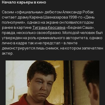
Начало карьеры в кино
Своим «официальным» дебютом Александр Робак
считает драму Карена Шахназарова 1998-го «День
полнолуния», однако на экране он появился годом
ранее в картине
Тиграна Кеосаяна
«Бедная Саша»,
правда, несколько своеобразно. Молодой человек был
утвержден на роль криминального авторитета, однако
лично в кадре так и не предстал – в ленте
демонстрируется лишь снимок, на котором запечатлен
актер.