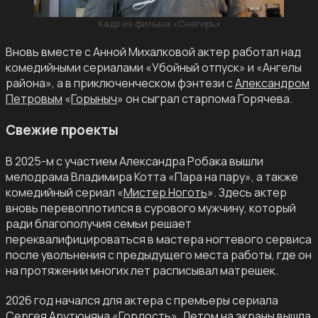
Кадр из фильма «Снегирь»
Вновь вместе с Анной Михалковой актер работал над
комедийными сериалами «Убойный отпуск» и «Ангелы
района», а в приключенческом фэнтези с
Александром
Петровым
«
Горыныч
» он сыграл старпома Горячева.
Свежие проекты
В 2025-м с участием Александра Робака вышли
мелодрама Владимира Котта «Пара на пару», а также
комедийный сериал «
Мистер Ноготь
». Здесь актер
вновь перевоплотился в сурового мужчину, который
ради благополучия семьи решает
переквалифицироваться в мастера ногтевого сервиса
после увольнения с предыдущего места работы, где он
на протяжении многих лет расписывал матрешек.
2026 год начался для актера с премьеры сериала
Сергея Арутюняна «
Гордость
». Летом на экраны вышла