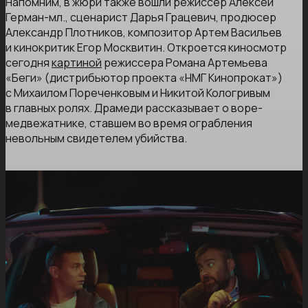
Напомним, в жюри также вошли режиссер Алексей
Герман-мл., сценарист Дарья Грацевич, продюсер
Александр Плотников, композитор Артем Васильев
и кинокритик Егор Москвитин. Откроется киносмотр
сегодня
картиной
режиссера Романа Артемьева
«Беги» (дистрибьютор проекта «НМГ Кинопрокат»)
с Михаилом Пореченковым и Никитой Кологривым
в главных ролях. Драмеди рассказывает о воре-
медвежатнике, ставшем во время ограбления
невольным свидетелем убийства.