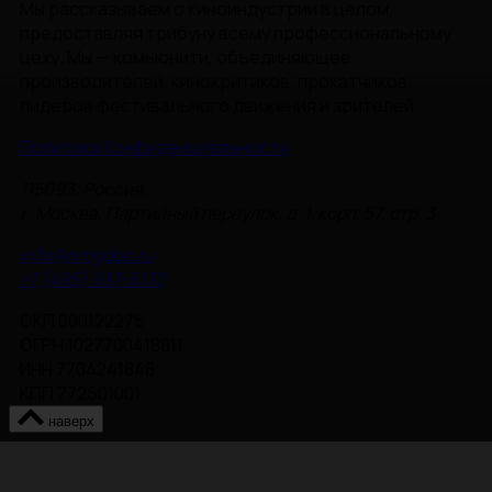
Мы рассказываем о киноиндустрии в целом,
предоставляя трибуну всему профессиональному
цеху. Мы — комьюнити, объединяющее
производителей, кинокритиков, прокатчиков,
лидеров фестивального движения и зрителей.
Политика Конфиденциальности
115093, Россия,
г. Москва, Партийный переулок, д. 1, корп. 57, стр. 3
info@nmgdoc.ru
+7 (495) 937-6170
ОКП 000122275
ОГРН 1027700418811
ИНН 7704241848
КПП 772501001
наверх