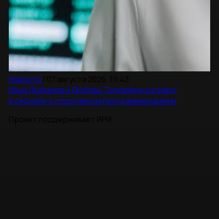
Новости
/
07 августа 2026, 19:43
Илья Любимов и Любовь Толкалина сыграют
в сериале о спортивном программировании
Проект поддерживает ИРИ.