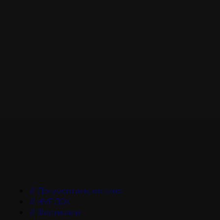
#
Документальное кино
#
НМГ ДОК
#
Фестивали