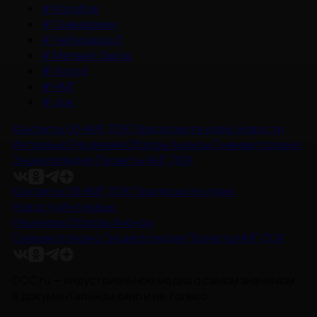
#
Колобок
#
Смешарики
#
Чебурашка 3
#
Матвей Лыков
#
Холод
#
НМГ
#
док
Контакты
Об НМГ ДОК
Предложите идею
Новости
Интервью
Рецензии
Обзоры
Анонсы
Снимается кино
Энциклопедия
Проекты НМГ ДОК
Контакты
Об НМГ ДОК
Предложите идею
Новости
Интервью
Рецензии
Обзоры
Анонсы
Снимается кино
Энциклопедия
Проекты НМГ ДОК
DOC.ru — индустриальное медиа о самом значимом
в документальном кино и не только.