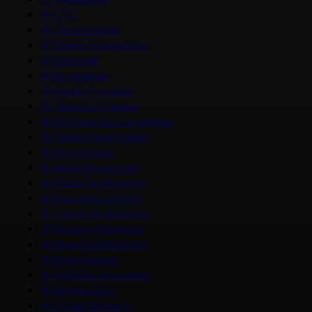
#
СТС
#
Пятый канал
#
Чайка Терешкова
#
Невский
#
Интервью
#
Юрий Стоянов
#
Лариса Гузеева
#
История его служанки
#
Павел Прилучный
#
Актер кино
#
Иван Янковский
#
Юлия Пересильд
#
Сергей Бурунов
#
Сарик Андреасян
#
Михаил Ефремов
#
Иван Охлобыстин
#
Влад Ценев
#
Любовь Аксенова
#
Милана Бру
#
Зубастая няня