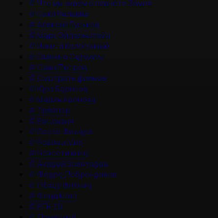
#
Что мы знаем о планете Земля
#
Цикл Великие
#
Алексей Гуськов
#
Марк Эйдельштейн
#
Никита Кологривый
#
Главные Сериалы
#
Саша Петров
#
Смотреть фильмы
#
Юра Борисов
#
Мария Аронова
#
Трейлер
#
Рецензия
#
После Фишера
#
Война и Мир
#
Новости кино
#
Андрей Золотарев
#
Федор Добронравов
#
Обзор фильма
#
Фонд Кино
#
РЕН ТВ
#
Домашний