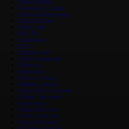
#
Новости кино
#
Андрей Золотарев
#
Федор Добронравов
#
Обзор фильма
#
Фонд Кино
#
РЕН ТВ
#
Домашний
#
СТС
#
Пятый канал
#
Чайка Терешкова
#
Невский
#
Интервью
#
Юрий Стоянов
#
Лариса Гузеева
#
История его служанки
#
Павел Прилучный
#
Актер кино
#
Иван Янковский
#
Юлия Пересильд
#
Сергей Бурунов
#
Сарик Андреасян