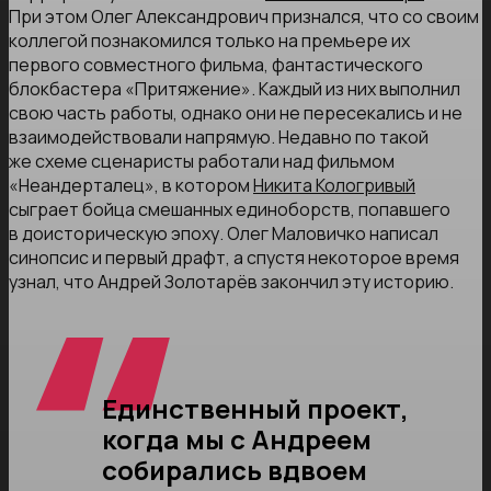
При этом Олег Александрович признался, что со своим
коллегой познакомился только на премьере их
первого совместного фильма, фантастического
блокбастера «Притяжение». Каждый из них выполнил
свою часть работы, однако они не пересекались и не
взаимодействовали напрямую. Недавно по такой
же схеме сценаристы работали над фильмом
«Неандерталец», в котором
Никита Кологривый
сыграет бойца смешанных единоборств, попавшего
в доисторическую эпоху. Олег Маловичко написал
синопсис и первый драфт, а спустя некоторое время
узнал, что Андрей Золотарёв закончил эту историю.
Единственный проект,
когда мы с Андреем
собирались вдвоем