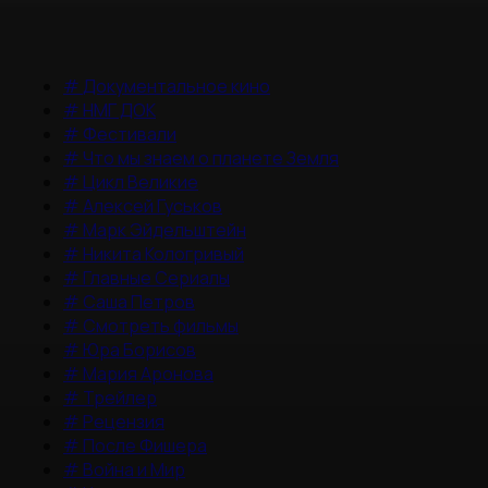
#
Документальное кино
#
НМГ ДОК
#
Фестивали
#
Что мы знаем о планете Земля
#
Цикл Великие
#
Алексей Гуськов
#
Марк Эйдельштейн
#
Никита Кологривый
#
Главные Сериалы
#
Саша Петров
#
Смотреть фильмы
#
Юра Борисов
#
Мария Аронова
#
Трейлер
#
Рецензия
#
После Фишера
#
Война и Мир