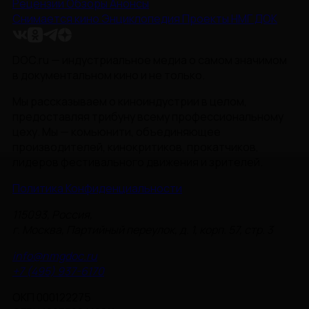
Рецензии
Обзоры
Анонсы
Снимается кино
Энциклопедия
Проекты НМГ ДОК
DOC.ru — индустриальное медиа о самом значимом
в документальном кино и не только.
Мы рассказываем о киноиндустрии в целом,
предоставляя трибуну всему профессиональному
цеху. Мы — комьюнити, объединяющее
производителей, кинокритиков, прокатчиков,
лидеров фестивального движения и зрителей.
Политика Конфиденциальности
115093, Россия,
г. Москва, Партийный переулок, д. 1, корп. 57, стр. 3
info@nmgdoc.ru
+7 (495) 937-6170
ОКП 000122275