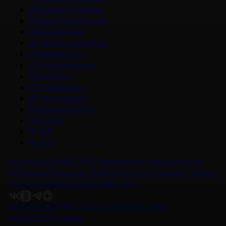
#
Михаил Ефремов
#
Иван Охлобыстин
#
Влад Ценев
#
Любовь Аксенова
#
Милана Бру
#
Зубастая няня
#
Колобок
#
Смешарики
#
Чебурашка 3
#
Матвей Лыков
#
Холод
#
НМГ
#
док
Контакты
Об НМГ ДОК
Предложите идею
Новости
Интервью
Рецензии
Обзоры
Анонсы
Снимается кино
Энциклопедия
Проекты НМГ ДОК
Контакты
Об НМГ ДОК
Предложите идею
Новости
Интервью