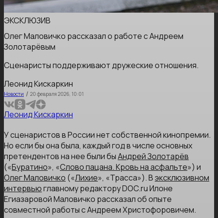
ЭКСКЛЮЗИВ
Олег Маловичко рассказал о работе с Андреем
Золотарёвым
Сценаристы поддерживают дружеские отношения.
Леонид Кискаркин
/
Новости
20 февраля 2026, 10:01
Леонид Кискаркин
У сценаристов в России нет собственной кинопремии.
Но если бы она была, каждый год в числе основных
претендентов на нее были бы
Андрей Золотарёв
(«
Буратино
», «
Слово пацана. Кровь на асфальте
») и
Олег Маловичко
(«
Лихие
», «Трасса»). В
эксклюзивном
интервью
главному редактору
DOC.ru
Илоне
Егиазаровой Маловичко рассказал об опыте
совместной работы с Андреем Христофоровичем.