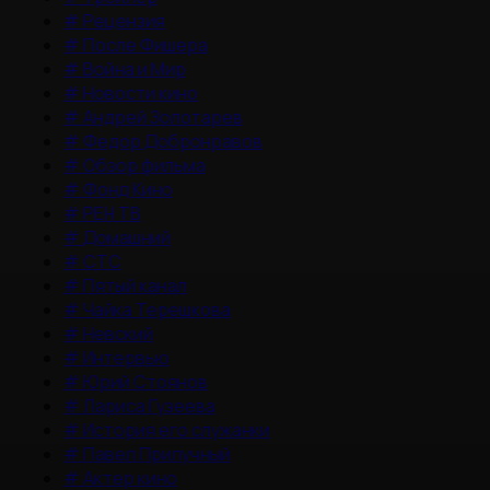
#
Рецензия
#
После Фишера
#
Война и Мир
#
Новости кино
#
Андрей Золотарев
#
Федор Добронравов
#
Обзор фильма
#
Фонд Кино
#
РЕН ТВ
#
Домашний
#
СТС
#
Пятый канал
#
Чайка Терешкова
#
Невский
#
Интервью
#
Юрий Стоянов
#
Лариса Гузеева
#
История его служанки
#
Павел Прилучный
#
Актер кино