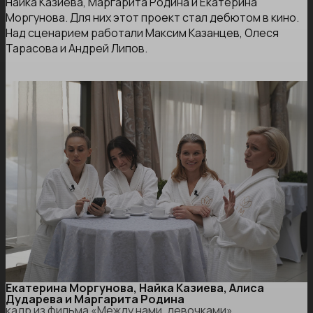
Найка Казиева, Маргарита Родина и Екатерина
Моргунова. Для них этот проект стал дебютом в кино.
Над сценарием работали Максим Казанцев, Олеся
Тарасова и Андрей Липов.
Екатерина Моргунова, Найка Казиева, Алиса
Дударева и Маргарита Родина
кадр из фильма «Между нами, девочками»