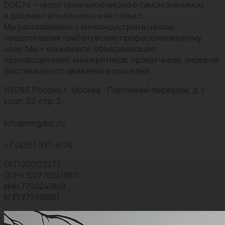
DOC.ru — индустриальное медиа о самом значимом
в документальном кино и не только.
Мы рассказываем о киноиндустрии в целом,
предоставляя трибуну всему профессиональному
цеху. Мы — комьюнити, объединяющее
производителей, кинокритиков, прокатчиков, лидеров
фестивального движения и зрителей.
115093, Россия, г. Москва, Партийный переулок, д. 1,
корп. 57, стр. 3
info@nmgdoc.ru
+7 (495) 937-6170
ОКП 000122275
ОГРН 1027700418811
ИНН 7704241848
КПП 772501001