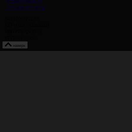
info@nmgdoc.ru
+7 (495) 937-6170
ОКП 000122275
ОГРН 1027700418811
ИНН 7704241848
КПП 772501001
наверх