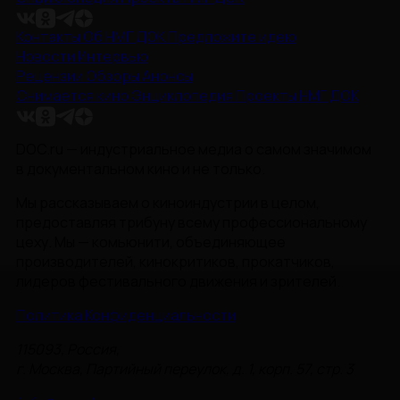
Контакты
Об НМГ ДОК
Предложите идею
Новости
Интервью
Рецензии
Обзоры
Анонсы
Снимается кино
Энциклопедия
Проекты НМГ ДОК
DOC.ru — индустриальное медиа о самом значимом
в документальном кино и не только.
Мы рассказываем о киноиндустрии в целом,
предоставляя трибуну всему профессиональному
цеху. Мы — комьюнити, объединяющее
производителей, кинокритиков, прокатчиков,
лидеров фестивального движения и зрителей.
Политика Конфиденциальности
115093, Россия,
г. Москва, Партийный переулок, д. 1, корп. 57, стр. 3