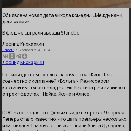
Объявлена новая дата выхода комедии «Между нами,
девочками»
В фильме сыграли звезды StandUp.
Леонид Кискаркин
/
Новости
13 февраля 2026, 08:31
Леонид Кискаркин
Производством проекта занимаются «КиноЦех»
совместно с компанией «Вольга». Режиссером
картины выступает Влад Богуш. Картина рассказывает
о трех подругах – Найке, Жене и Алисе.
DОС.ru
сообщал
, что фильм выйдет в прокат 9 апреля.
Теперь стало известно, что дата премьеры несколько
изменилась. Главные роли исполнили Алиса Дударева,