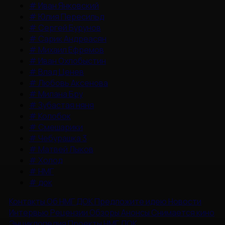
#
Иван Янковский
#
Юлия Пересильд
#
Сергей Бурунов
#
Сарик Андреасян
#
Михаил Ефремов
#
Иван Охлобыстин
#
Влад Ценев
#
Любовь Аксенова
#
Милана Бру
#
Зубастая няня
#
Колобок
#
Смешарики
#
Чебурашка 3
#
Матвей Лыков
#
Холод
#
НМГ
#
док
Контакты
Об НМГ ДОК
Предложите идею
Новости
Интервью
Рецензии
Обзоры
Анонсы
Снимается кино
Энциклопедия
Проекты НМГ ДОК