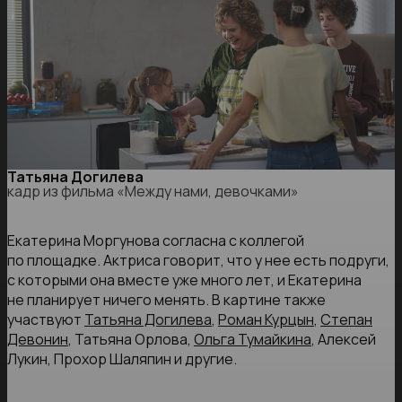
Татьяна Догилева
кадр из фильма «Между нами, девочками»
Екатерина Моргунова согласна с коллегой
по площадке. Актриса говорит, что у нее есть подруги,
с которыми она вместе уже много лет, и Екатерина
не планирует ничего менять. В картине также
участвуют
Татьяна Догилева
,
Роман Курцын
,
Степан
Девонин
, Татьяна Орлова,
Ольга Тумайкина
, Алексей
Лукин, Прохор Шаляпин и другие.