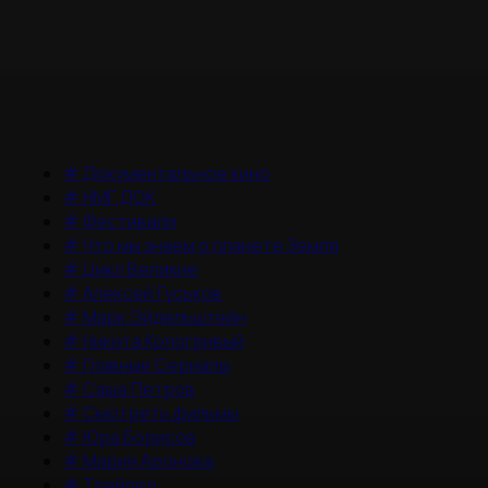
#
Документальное кино
#
НМГ ДОК
#
Фестивали
#
Что мы знаем о планете Земля
#
Цикл Великие
#
Алексей Гуськов
#
Марк Эйдельштейн
#
Никита Кологривый
#
Главные Сериалы
#
Саша Петров
#
Смотреть фильмы
#
Юра Борисов
#
Мария Аронова
#
Трейлер