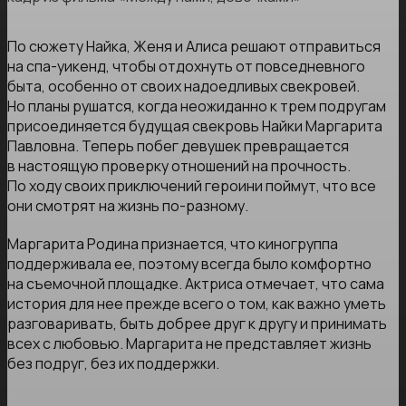
По сюжету Найка, Женя и Алиса решают отправиться
на спа-уикенд, чтобы отдохнуть от повседневного
быта, особенно от своих надоедливых свекровей.
Но планы рушатся, когда неожиданно к трем подругам
присоединяется будущая свекровь Найки Маргарита
Павловна. Теперь побег девушек превращается
в настоящую проверку отношений на прочность.
По ходу своих приключений героини поймут, что все
они смотрят на жизнь по-разному.
Маргарита Родина признается, что киногруппа
поддерживала ее, поэтому всегда было комфортно
на съемочной площадке. Актриса отмечает, что сама
история для нее прежде всего о том, как важно уметь
разговаривать, быть добрее друг к другу и принимать
всех с любовью. Маргарита не представляет жизнь
без подруг, без их поддержки.