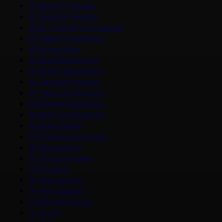
#
Юрий Стоянов
#
Лариса Гузеева
#
История его служанки
#
Павел Прилучный
#
Актер кино
#
Иван Янковский
#
Юлия Пересильд
#
Сергей Бурунов
#
Сарик Андреасян
#
Михаил Ефремов
#
Иван Охлобыстин
#
Влад Ценев
#
Любовь Аксенова
#
Милана Бру
#
Зубастая няня
#
Колобок
#
Смешарики
#
Чебурашка 3
#
Матвей Лыков
#
Холод