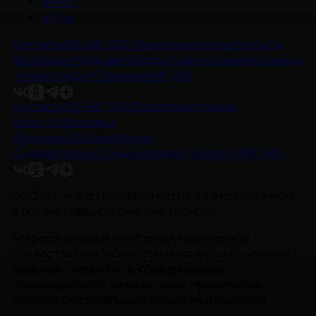
#
НМГ
#
док
Контакты
Об НМГ ДОК
Предложите идею
Новости
Интервью
Рецензии
Обзоры
Анонсы
Снимается кино
Энциклопедия
Проекты НМГ ДОК
Контакты
Об НМГ ДОК
Предложите идею
Новости
Интервью
Рецензии
Обзоры
Анонсы
Снимается кино
Энциклопедия
Проекты НМГ ДОК
DOC.ru — индустриальное медиа о самом значимом
в документальном кино и не только.
Мы рассказываем о киноиндустрии в целом,
предоставляя трибуну всему профессиональному
цеху. Мы — комьюнити, объединяющее
производителей, кинокритиков, прокатчиков,
лидеров фестивального движения и зрителей.