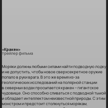
«Кракен»
трейлер фильма
Моряки должны любыми силами найти подводную лодку
и не допустить, чтобы новое сверхсекретное оружие
попало в руки врага. В это же время из-за
геологических исследований на полярной станции
в северных водах просыпается кракен – гигантское
чудовище. Оно способно сливаться с подводной тьмой
и обладает интеллектом неизвестной природы. С этим
монстром и предстоит столкнуться морякам,