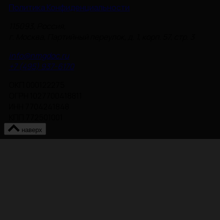
Политика Конфиденциальности
115093, Россия,
г. Москва, Партийный переулок, д. 1, корп. 57, стр. 3
info@nmgdoc.ru
+7 (495) 937-6170
ОКП 000122275
ОГРН 1027700418811
ИНН 7704241848
КПП 772501001
наверх