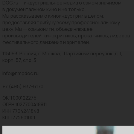
DOC.ru — индустриальное медиа о самом значимом
в документальном кино и не только.
Мы рассказываем о киноиндустрии в целом,
предоставляя трибуну всему профессиональному
цеху. Мы — комьюнити, объединяющее
производителей, кинокритиков, прокатчиков, лидеров
фестивального движения и зрителей.
115093, Россия, г. Москва, Партийный переулок, д. 1,
корп. 57, стр. 3
info@nmgdoc.ru
+7 (495) 937-6170
ОКП 000122275
ОГРН 1027700418811
ИНН 7704241848
КПП 772501001