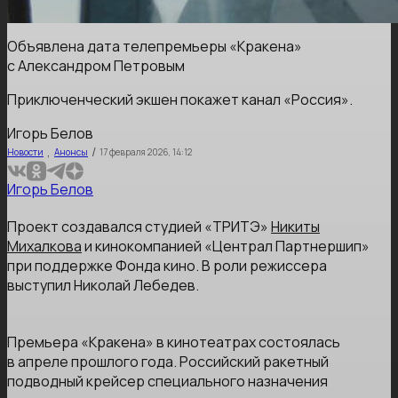
Объявлена дата телепремьеры «Кракена»
с Александром Петровым
Приключенческий экшен покажет канал «Россия».
Игорь Белов
,
/
Новости
Анонсы
17 февраля 2026, 14:12
Игорь Белов
Проект создавался студией «ТРИТЭ»
Никиты
Михалкова
и кинокомпанией «Централ Партнершип»
при поддержке Фонда кино. В роли режиссера
выступил Николай Лебедев.
Премьера «Кракена» в кинотеатрах состоялась
в апреле прошлого года. Российский ракетный
подводный крейсер специального назначения