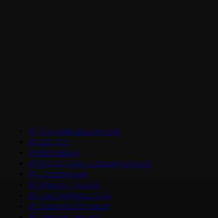
#
Документальное кино
#
НМГ ДОК
#
Фестивали
#
Что мы знаем о планете Земля
#
Цикл Великие
#
Алексей Гуськов
#
Марк Эйдельштейн
#
Никита Кологривый
#
Главные Сериалы