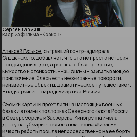
Сергей Гармаш
кадр из фильма «Кракен»
Алексей Гуськов
, сыгравший контр-адмирала
Ольшанского, добавляет, что это не просто история
о подводной лодке, а рассказ о благородстве,
мужестве и стойкости. «Наш фильм – захватывающее
приключение. Здесь есть неожиданные повороты,
неизвестные объекты, драматическое путешествие»,
– подчеркивает народный артист России.
Съемки картины проходили на настоящих военных
базах и атомных подлодках Северного флота России
в Североморске и Заозерске. Киногруппа имела
доступ к субмарине нового поколения «Казань»,
и часть работы прошла непосредственно на ее борту.