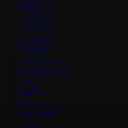
#
Саша Петров
#
Смотреть фильмы
#
Юра Борисов
#
Мария Аронова
#
Трейлер
#
Рецензия
#
После Фишера
#
Война и Мир
#
Новости кино
#
Андрей Золотарев
#
Федор Добронравов
#
Обзор фильма
#
Фонд Кино
#
РЕН ТВ
#
Домашний
#
СТС
#
Пятый канал
#
Чайка Терешкова
#
Невский
#
Интервью