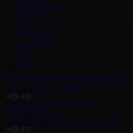
#
Влад Ценев
#
Любовь Аксенова
#
Милана Бру
#
Зубастая няня
#
Колобок
#
Смешарики
#
Чебурашка 3
#
Матвей Лыков
#
Холод
#
НМГ
#
док
Контакты
Об НМГ ДОК
Предложите идею
Новости
Интервью
Рецензии
Обзоры
Анонсы
Снимается кино
Энциклопедия
Проекты НМГ ДОК
Контакты
Об НМГ ДОК
Предложите идею
Новости
Интервью
Рецензии
Обзоры
Анонсы
Снимается кино
Энциклопедия
Проекты НМГ ДОК