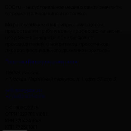
DOC.ru — индустриальное медиа о самом значимом
в документальном кино и не только.
Мы рассказываем о киноиндустрии в целом,
предоставляя трибуну всему профессиональному
цеху. Мы — комьюнити, объединяющее
производителей, кинокритиков, прокатчиков,
лидеров фестивального движения и зрителей.
Политика Конфиденциальности
115093, Россия,
г. Москва, Партийный переулок, д. 1, корп. 57, стр. 3
info@nmgdoc.ru
+7 (495) 937-6170
ОКП 000122275
ОГРН 1027700418811
ИНН 7704241848
КПП 772501001