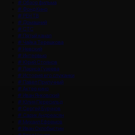
#
Обзор фильма
#
Фонд Кино
#
РЕН ТВ
#
Домашний
#
СТС
#
Пятый канал
#
Чайка Терешкова
#
Невский
#
Интервью
#
Юрий Стоянов
#
Лариса Гузеева
#
История его служанки
#
Павел Прилучный
#
Актер кино
#
Иван Янковский
#
Юлия Пересильд
#
Сергей Бурунов
#
Сарик Андреасян
#
Михаил Ефремов
#
Иван Охлобыстин