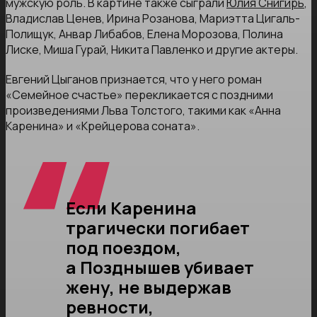
мужскую роль. В картине также сыграли
Юлия Снигирь
,
Владислав Ценев, Ирина Розанова, Мариэтта Цигаль-
Полищук, Анвар Либабов, Елена Морозова, Полина
Лиске, Миша Гурай, Никита Павленко и другие актеры.
Евгений Цыганов признается, что у него роман
«Семейное счастье» перекликается с поздними
произведениями Льва Толстого, такими как «Анна
Каренина» и «Крейцерова соната».
Если Каренина
трагически погибает
под поездом,
а Позднышев убивает
жену, не выдержав
ревности,