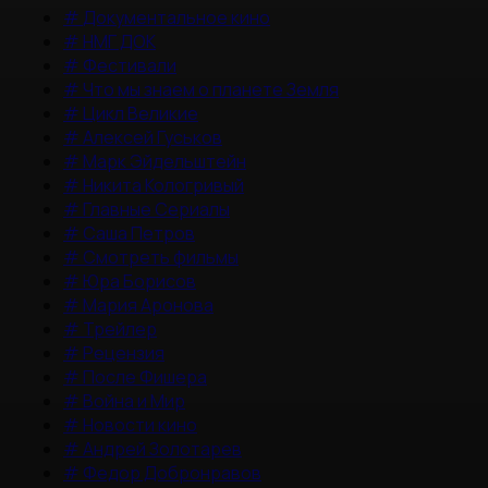
#
Документальное кино
#
НМГ ДОК
#
Фестивали
#
Что мы знаем о планете Земля
#
Цикл Великие
#
Алексей Гуськов
#
Марк Эйдельштейн
#
Никита Кологривый
#
Главные Сериалы
#
Саша Петров
#
Смотреть фильмы
#
Юра Борисов
#
Мария Аронова
#
Трейлер
#
Рецензия
#
После Фишера
#
Война и Мир
#
Новости кино
#
Андрей Золотарев
#
Федор Добронравов