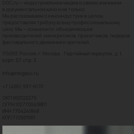
DOC.ru — индустриальное медиа о самом значимом
в документальном кино и не только.
Мы рассказываем о киноиндустрии в целом,
предоставляя трибуну всему профессиональному
цеху. Мы — комьюнити, объединяющее
производителей, кинокритиков, прокатчиков, лидеров
фестивального движения и зрителей.
115093, Россия, г. Москва, Партийный переулок, д. 1,
корп. 57, стр. 3
info@nmgdoc.ru
+7 (495) 937-6170
ОКП 000122275
ОГРН 1027700418811
ИНН 7704241848
КПП 772501001