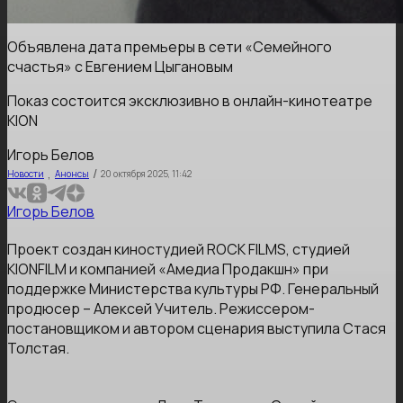
Объявлена дата премьеры в сети «Семейного
счастья» с Евгением Цыгановым
Показ состоится эксклюзивно в онлайн-кинотеатре
KION
Игорь Белов
,
/
Новости
Анонсы
20 октября 2025, 11:42
Игорь Белов
Проект создан киностудией ROCK FILMS, студией
KIONFILM и компанией «Амедиа Продакшн» при
поддержке Министерства культуры РФ. Генеральный
продюсер – Алексей Учитель. Режиссером-
постановщиком и автором сценария выступила Стася
Толстая.