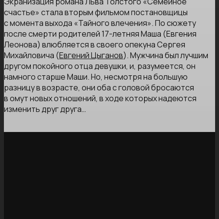
Экранизация романа Льва Толстого «Семейное
счастье» стала вторым фильмом постановщицы
с момента выхода «Тайного влечения». По сюжету
после смерти родителей 17-летняя Маша (Евгения
Леонова) влюбляется в своего опекуна Сергея
Михайловича (
Евгений Цыганов
). Мужчина был лучшим
другом покойного отца девушки, и, разумеется, он
намного старше Маши. Но, несмотря на большую
разницу в возрасте, они оба с головой бросаются
в омут новых отношений, в ходе которых надеются
изменить друг друга…