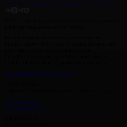
Снимается кино
Энциклопедия
Проекты НМГ ДОК
DOC.ru — индустриальное медиа о самом значимом
в документальном кино и не только.
Мы рассказываем о киноиндустрии в целом,
предоставляя трибуну всему профессиональному
цеху. Мы — комьюнити, объединяющее
производителей, кинокритиков, прокатчиков,
лидеров фестивального движения и зрителей.
Политика Конфиденциальности
115093, Россия,
г. Москва, Партийный переулок, д. 1, корп. 57, стр. 3
info@nmgdoc.ru
+7 (495) 937-6170
ОКП 000122275
ОГРН 1027700418811