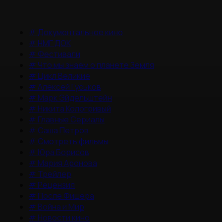
#
Документальное кино
#
НМГ ДОК
#
Фестивали
#
Что мы знаем о планете Земля
#
Цикл Великие
#
Алексей Гуськов
#
Марк Эйдельштейн
#
Никита Кологривый
#
Главные Сериалы
#
Саша Петров
#
Смотреть фильмы
#
Юра Борисов
#
Мария Аронова
#
Трейлер
#
Рецензия
#
После Фишера
#
Война и Мир
#
Новости кино