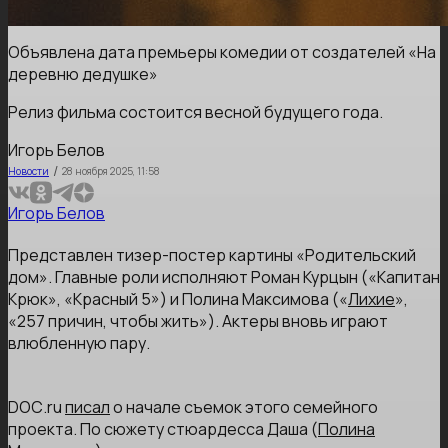
Объявлена дата премьеры комедии от создателей «На
деревню дедушке»
Релиз фильма состоится весной будущего года.
Игорь Белов
/
Новости
28 ноября 2025, 11:58
Игорь Белов
Представлен тизер-постер картины «Родительский
дом». Главные роли исполняют Роман Курцын («Капитан
Крюк», «Красный 5») и Полина Максимова («
Лихие
»,
«257 причин, чтобы жить»). Актеры вновь играют
влюбленную пару.
DОС.ru
писал
о начале съемок этого семейного
проекта. По сюжету стюардесса Даша (
Полина