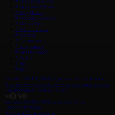
#
Михаил Ефремов
#
Иван Охлобыстин
#
Влад Ценев
#
Любовь Аксенова
#
Милана Бру
#
Зубастая няня
#
Колобок
#
Смешарики
#
Чебурашка 3
#
Матвей Лыков
#
Холод
#
НМГ
#
док
Контакты
Об НМГ ДОК
Предложите идею
Новости
Интервью
Рецензии
Обзоры
Анонсы
Снимается кино
Энциклопедия
Проекты НМГ ДОК
Контакты
Об НМГ ДОК
Предложите идею
Новости
Интервью
Рецензии
Обзоры
Анонсы