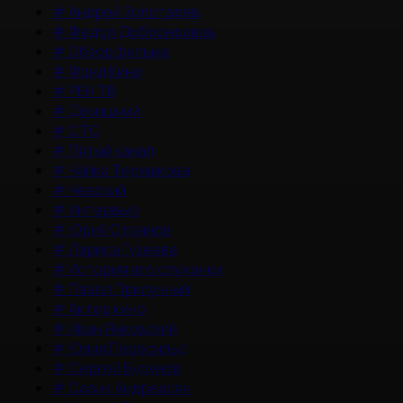
#
Андрей Золотарев
#
Федор Добронравов
#
Обзор фильма
#
Фонд Кино
#
РЕН ТВ
#
Домашний
#
СТС
#
Пятый канал
#
Чайка Терешкова
#
Невский
#
Интервью
#
Юрий Стоянов
#
Лариса Гузеева
#
История его служанки
#
Павел Прилучный
#
Актер кино
#
Иван Янковский
#
Юлия Пересильд
#
Сергей Бурунов
#
Сарик Андреасян