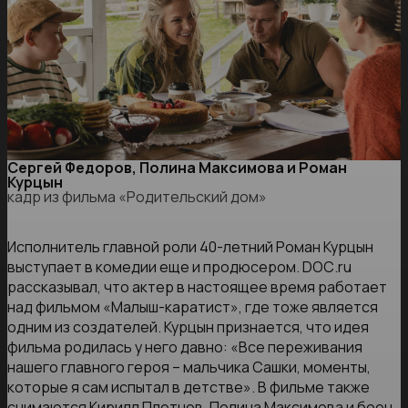
Сергей Федоров, Полина Максимова и Роман
Курцын
кадр из фильма «Родительский дом»
Исполнитель главной роли 40-летний Роман Курцын
выступает в комедии еще и продюсером. DОС.ru
рассказывал, что актер в настоящее время работает
над фильмом «Малыш-каратист», где тоже является
одним из создателей. Курцын признается, что идея
фильма родилась у него давно: «Все переживания
нашего главного героя – мальчика Сашки, моменты,
которые я сам испытал в детстве». В фильме также
снимаются Кирилл Плетнев, Полина Максимова и боец