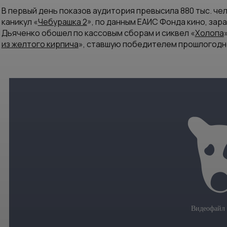
В первый день показов аудитория превысила 880 тыс. че
каникул «
Чебурашка 2
», по данным ЕАИС Фонда кино, за
Дьяченко обошел по кассовым сборам и сиквел «
Холопа
из желтого кирпича
», ставшую победителем прошлогодн