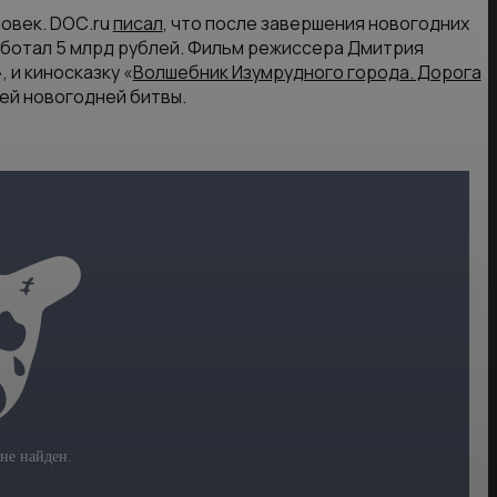
ловек. DОС.ru
писал
, что после завершения новогодних
работал 5 млрд рублей. Фильм режиссера Дмитрия
», и киносказку «
Волшебник Изумрудного города. Дорога
ей новогодней битвы.