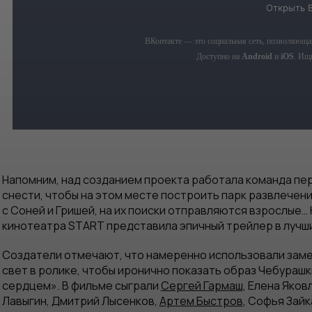
Напомним, над созданием проекта работала команда пер
снести, чтобы на этом месте построить парк развлечен
с Соней и Гришей, на их поиски отправляются взрослые…
кинотеатра START представила эпичный трейлер в лучш
Создатели отмечают, что намеренно использовали заме
свет в ролике, чтобы иронично показать образ Чебурашк
сердцем». В фильме сыграли
Сергей Гармаш
, Елена Яков
Лавыгин, Дмитрий Лысенков,
Артем Быстров
, Софья Зайк