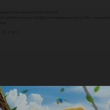
ументальном кино и не только.
яя трибуну всему профессиональному цеху. Мы — комью
лей.
 57, стр. 3