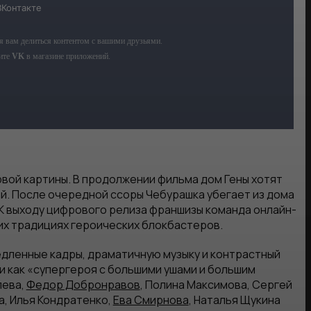
вой картины. В продолжении фильма дом Гены хотят
ий. После очередной ссоры Чебурашка убегает из дома
 К выходу цифрового релиза франшизы команда онлайн-
их традициях героических блокбастеров.
дленные кадры, драматичную музыку и контрастный
и как «супергероя с большими ушами и большим
лева,
Федор Добронравов
, Полина Максимова, Сергей
а, Илья Кондратенко,
Ева Смирнова
, Наталья Щукина