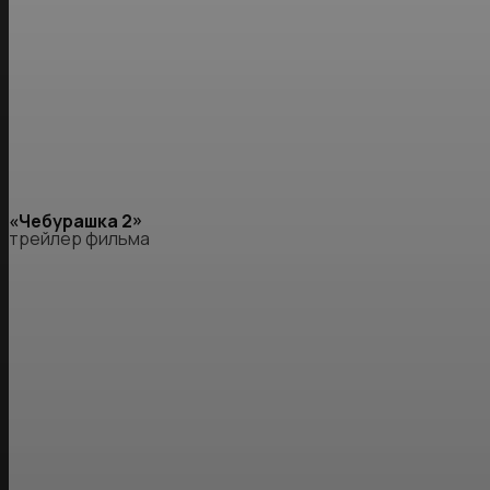
«Чебурашка 2»
трейлер фильма