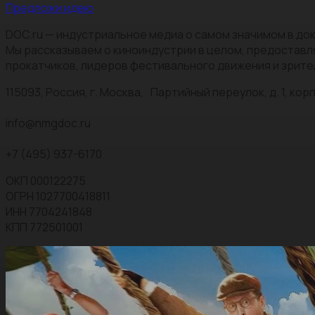
Предложи идею
DOC.ru — индустриальное медиа о самом значимом в док
Мы рассказываем о киноиндустрии в целом, предоставл
прокатчиков, лидеров фестивального движения и зрите
115093, Россия, г. Москва, Партийный переулок, д. 1, корп.
info@nmgdoc.ru
+7 (495) 937-6170
ОКП 000122275
ОГРН 1027700418811
ИНН 7704241848
КПП 772501001