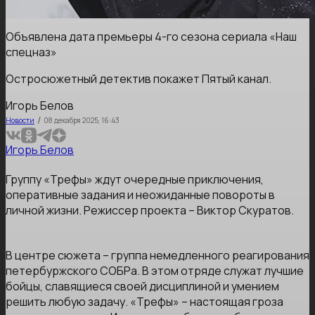
Объявлена дата премьеры 4-го сезона сериала «Наш
спецназ»
Остросюжетный детектив покажет Пятый канал.
Игорь Белов
/
Новости
08 декабря 2025, 16:43
Игорь Белов
Группу «Трефы» ждут очередные приключения,
оперативные задания и неожиданные повороты в
личной жизни. Режиссер проекта – Виктор Скуратов.
В центре сюжета – группа немедленного реагирования
петербуржского СОБРа. В этом отряде служат лучшие
бойцы, славящиеся своей дисциплиной и умением
решить любую задачу. «Трефы» – настоящая гроза