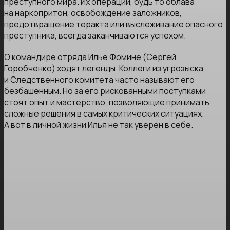
преступного мира. Их операции, будь то облава
на наркопритон, освобождение заложников,
предотвращение теракта или выслеживание опасного
преступника, всегда заканчиваются успехом.
О командире отряда Илье Фомине (Сергей
Горобченко) ходят легенды. Коллеги из угрозыска
и Следственного комитета часто называют его
безбашенным. Но за его рискованными поступками
стоят опыт и мастерство, позволяющие принимать
сложные решения в самых критических ситуациях.
А вот в личной жизни Илья не так уверен в себе.