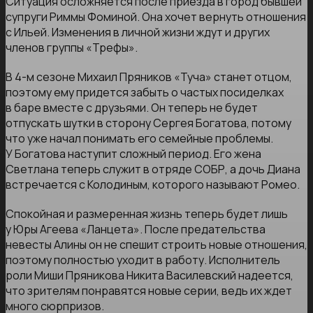
Ситуация осложняется после приезда в город бывшей
супруги Риммы Фоминой. Она хочет вернуть отношения
с Ильей. Изменения в личной жизни ждут и других
членов группы «Трефы».
В 4-м сезоне Михаил Пряников «Туча» станет отцом,
поэтому ему придется забыть о частых посиделках
в баре вместе с друзьями. Он теперь не будет
отпускать шутки в сторону Сергея Богатова, потому
что уже начал понимать его семейные проблемы.
У Богатова наступит сложный период. Его жена
Светлана теперь служит в отряде СОБР, а дочь Диана
встречается с Колодиным, которого называют Ромео.
Спокойная и размеренная жизнь теперь будет лишь
у Юры Агеева «Ланцета». После предательства
невесты Алины он не спешит строить новые отношения,
поэтому полностью уходит в работу. Исполнитель
роли Миши Пряникова Никита Василевский надеется,
что зрителям понравятся новые серии, ведь их ждет
много сюрпризов.