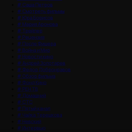
#
Саша Петров
#
Смотреть фильмы
#
Юра Борисов
#
Мария Аронова
#
Трейлер
#
Рецензия
#
После Фишера
#
Война и Мир
#
Новости кино
#
Андрей Золотарев
#
Федор Добронравов
#
Обзор фильма
#
Фонд Кино
#
РЕН ТВ
#
Домашний
#
СТС
#
Пятый канал
#
Чайка Терешкова
#
Невский
#
Интервью