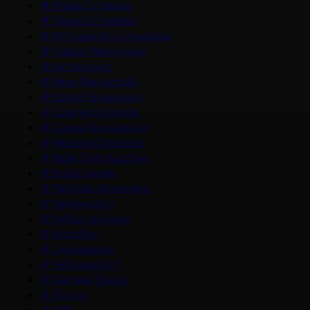
#
Юрий Стоянов
#
Лариса Гузеева
#
История его служанки
#
Павел Прилучный
#
Актер кино
#
Иван Янковский
#
Юлия Пересильд
#
Сергей Бурунов
#
Сарик Андреасян
#
Михаил Ефремов
#
Иван Охлобыстин
#
Влад Ценев
#
Любовь Аксенова
#
Милана Бру
#
Зубастая няня
#
Колобок
#
Смешарики
#
Чебурашка 3
#
Матвей Лыков
#
Холод