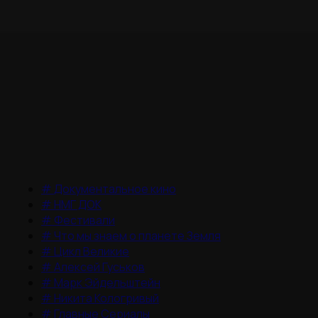
#
Документальное кино
#
НМГ ДОК
#
Фестивали
#
Что мы знаем о планете Земля
#
Цикл Великие
#
Алексей Гуськов
#
Марк Эйдельштейн
#
Никита Кологривый
#
Главные Сериалы