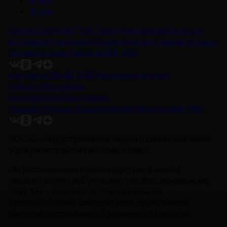
#
НМГ
#
док
Контакты
Об НМГ ДОК
Предложите идею
Новости
Интервью
Рецензии
Обзоры
Анонсы
Снимается кино
Энциклопедия
Проекты НМГ ДОК
Контакты
Об НМГ ДОК
Предложите идею
Новости
Интервью
Рецензии
Обзоры
Анонсы
Снимается кино
Энциклопедия
Проекты НМГ ДОК
DOC.ru — индустриальное медиа о самом значимом
в документальном кино и не только.
Мы рассказываем о киноиндустрии в целом,
предоставляя трибуну всему профессиональному
цеху. Мы — комьюнити, объединяющее
производителей, кинокритиков, прокатчиков,
лидеров фестивального движения и зрителей.