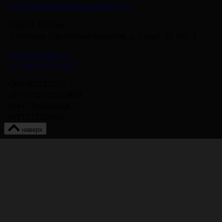
Политика Конфиденциальности
115093, Россия,
г. Москва, Партийный переулок, д. 1, корп. 57, стр. 3
info@nmgdoc.ru
+7 (495) 937-6170
ОКП 000122275
ОГРН 1027700418811
ИНН 7704241848
КПП 772501001
наверх