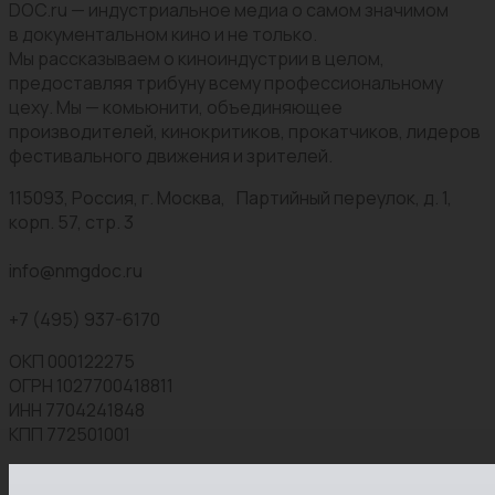
DOC.ru — индустриальное медиа о самом значимом
в документальном кино и не только.
Мы рассказываем о киноиндустрии в целом,
предоставляя трибуну всему профессиональному
цеху. Мы — комьюнити, объединяющее
производителей, кинокритиков, прокатчиков, лидеров
фестивального движения и зрителей.
115093, Россия, г. Москва, Партийный переулок, д. 1,
корп. 57, стр. 3
info@nmgdoc.ru
+7 (495) 937-6170
ОКП 000122275
ОГРН 1027700418811
ИНН 7704241848
КПП 772501001