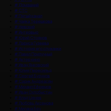
#
Домашний
#
СТС
#
Пятый канал
#
Чайка Терешкова
#
Невский
#
Интервью
#
Юрий Стоянов
#
Лариса Гузеева
#
История его служанки
#
Павел Прилучный
#
Актер кино
#
Иван Янковский
#
Юлия Пересильд
#
Сергей Бурунов
#
Сарик Андреасян
#
Михаил Ефремов
#
Иван Охлобыстин
#
Влад Ценев
#
Любовь Аксенова
#
Милана Бру