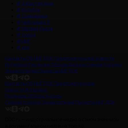
#
Зубастая няня
#
Колобок
#
Смешарики
#
Чебурашка 3
#
Матвей Лыков
#
Холод
#
НМГ
#
док
Контакты
Об НМГ ДОК
Предложите идею
Новости
Интервью
Рецензии
Обзоры
Анонсы
Снимается кино
Энциклопедия
Проекты НМГ ДОК
Контакты
Об НМГ ДОК
Предложите идею
Новости
Интервью
Рецензии
Обзоры
Анонсы
Снимается кино
Энциклопедия
Проекты НМГ ДОК
DOC.ru — индустриальное медиа о самом значимом
в документальном кино и не только.