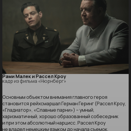
Рами Малек и Рассел Кроу
кадр из фильма «Нюрнберг»
Основным объектом внимания главного героя
становится рейхсмаршал Герман Геринг (Рассел Кроу,
«Гладиатор», «Славные парни») – умный,
харизматичный, хорошо образованный собеседник
и при этом абсолютный нарцисс. Рассел Кроу
не владел немецким языком до начала съемок,