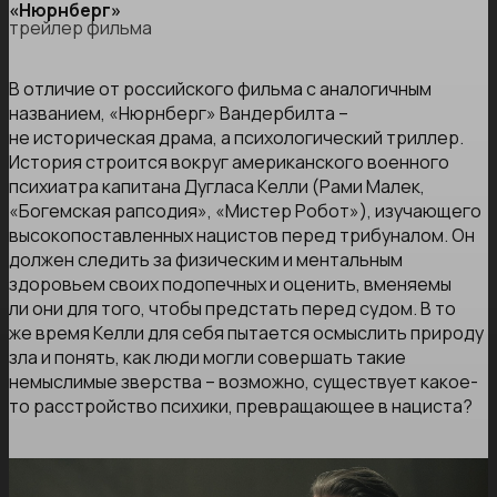
«Нюрнберг»
трейлер фильма
В отличие от российского фильма с аналогичным
названием, «Нюрнберг» Вандербилта –
не историческая драма, а психологический триллер.
История строится вокруг американского военного
психиатра капитана Дугласа Келли (Рами Малек,
«Богемская рапсодия», «Мистер Робот»), изучающего
высокопоставленных нацистов перед трибуналом. Он
должен следить за физическим и ментальным
здоровьем своих подопечных и оценить, вменяемы
ли они для того, чтобы предстать перед судом. В то
же время Келли для себя пытается осмыслить природу
зла и понять, как люди могли совершать такие
немыслимые зверства – возможно, существует какое-
то расстройство психики, превращающее в нациста?