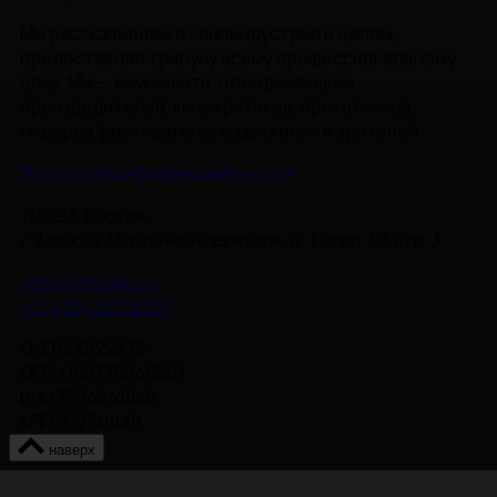
Мы рассказываем о киноиндустрии в целом,
предоставляя трибуну всему профессиональному
цеху. Мы — комьюнити, объединяющее
производителей, кинокритиков, прокатчиков,
лидеров фестивального движения и зрителей.
Политика Конфиденциальности
115093, Россия,
г. Москва, Партийный переулок, д. 1, корп. 57, стр. 3
info@nmgdoc.ru
+7 (495) 937-6170
ОКП 000122275
ОГРН 1027700418811
ИНН 7704241848
КПП 772501001
наверх