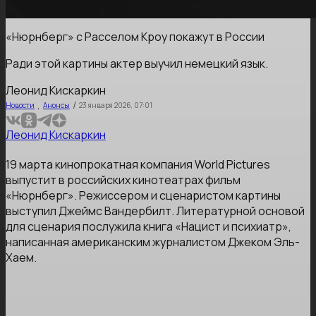
«Нюрнберг» с Расселом Кроу покажут в России
Ради этой картины актер выучил немецкий язык.
Леонид Кискаркин
,
/
Новости
Анонсы
23 января 2026, 07:01
Леонид Кискаркин
19 марта кинопрокатная компания World Pictures
выпустит в российских кинотеатрах фильм
«Нюрнберг». Режиссером и сценаристом картины
выступил Джеймс Вандербилт. Литературной основой
для сценария послужила книга «Нацист и психиатр»,
написанная американским журналистом Джеком Эль-
Хаем.