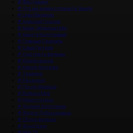
#
Фестивали
#
Что мы знаем о планете Земля
#
Цикл Великие
#
Алексей Гуськов
#
Марк Эйдельштейн
#
Никита Кологривый
#
Главные Сериалы
#
Саша Петров
#
Смотреть фильмы
#
Юра Борисов
#
Мария Аронова
#
Трейлер
#
Рецензия
#
После Фишера
#
Война и Мир
#
Новости кино
#
Андрей Золотарев
#
Федор Добронравов
#
Обзор фильма
#
Фонд Кино
#
РЕН ТВ