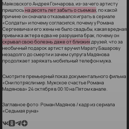
Маяковского Андрея Гончарова, из-за чего артисту
пришлось
на десять лет забыть о съемках
, по какой
причине он сначала отказывался играть в сериале
«Солдаты» и почему согласился, почему у Романа
Сергеевича и его жены не было свадьбы, какая вредная
привычка актера едва не разрушила брак, почему он
скрывал свою болезнь даже от близких
друзей, что за
необычный подарок артист вручил Марату Башарову
незадолго до смерти и зачем супруга Мадянова
продолжает заряжать мобильный телефон мужа.
Смотрите премьерный показ документального фильма
«Они потрясли мир. Мужское счастье Романа
Мадянова» 24 октября в 00:10 на Пятом канале.
Заглавное фото: Роман Мадянов / кадр из сериала
«Седьмая руна»