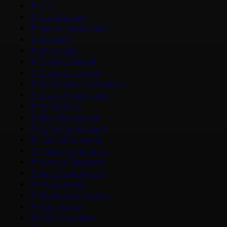
#
СТС
#
Пятый канал
#
Чайка Терешкова
#
Невский
#
Интервью
#
Юрий Стоянов
#
Лариса Гузеева
#
История его служанки
#
Павел Прилучный
#
Актер кино
#
Иван Янковский
#
Юлия Пересильд
#
Сергей Бурунов
#
Сарик Андреасян
#
Михаил Ефремов
#
Иван Охлобыстин
#
Влад Ценев
#
Любовь Аксенова
#
Милана Бру
#
Зубастая няня