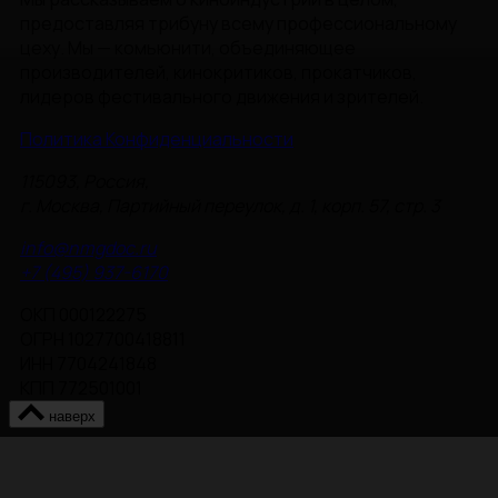
предоставляя трибуну всему профессиональному
цеху. Мы — комьюнити, объединяющее
производителей, кинокритиков, прокатчиков,
лидеров фестивального движения и зрителей.
Политика Конфиденциальности
115093, Россия,
г. Москва, Партийный переулок, д. 1, корп. 57, стр. 3
info@nmgdoc.ru
+7 (495) 937-6170
ОКП 000122275
ОГРН 1027700418811
ИНН 7704241848
КПП 772501001
наверх