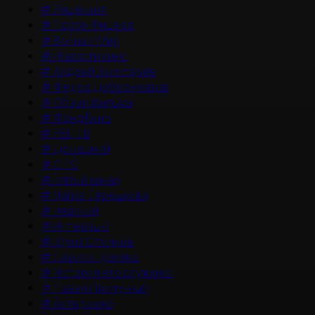
#
Рецензия
#
После Фишера
#
Война и Мир
#
Новости кино
#
Андрей Золотарев
#
Федор Добронравов
#
Обзор фильма
#
Фонд Кино
#
РЕН ТВ
#
Домашний
#
СТС
#
Пятый канал
#
Чайка Терешкова
#
Невский
#
Интервью
#
Юрий Стоянов
#
Лариса Гузеева
#
История его служанки
#
Павел Прилучный
#
Актер кино