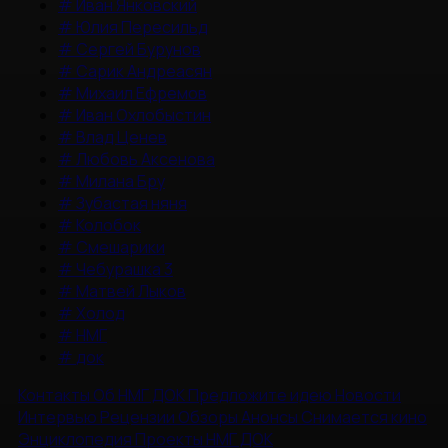
#
Иван Янковский
#
Юлия Пересильд
#
Сергей Бурунов
#
Сарик Андреасян
#
Михаил Ефремов
#
Иван Охлобыстин
#
Влад Ценев
#
Любовь Аксенова
#
Милана Бру
#
Зубастая няня
#
Колобок
#
Смешарики
#
Чебурашка 3
#
Матвей Лыков
#
Холод
#
НМГ
#
док
Контакты
Об НМГ ДОК
Предложите идею
Новости
Интервью
Рецензии
Обзоры
Анонсы
Снимается кино
Энциклопедия
Проекты НМГ ДОК