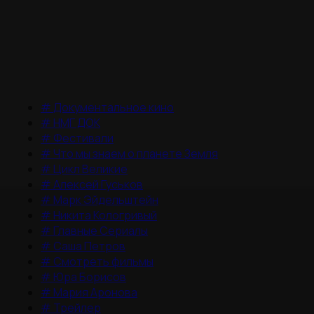
#
Документальное кино
#
НМГ ДОК
#
Фестивали
#
Что мы знаем о планете Земля
#
Цикл Великие
#
Алексей Гуськов
#
Марк Эйдельштейн
#
Никита Кологривый
#
Главные Сериалы
#
Саша Петров
#
Смотреть фильмы
#
Юра Борисов
#
Мария Аронова
#
Трейлер