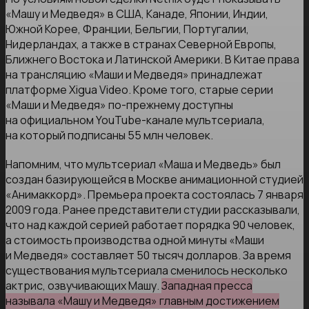
«Машу и Медведя» в США, Канаде, Японии, Индии,
Южной Корее, Франции, Бельгии, Португалии,
Нидерландах, а также в странах Северной Европы,
Ближнего Востока и Латинской Америки. В Китае права
на трансляцию «Маши и Медведя» принадлежат
платформе Xigua Video. Кроме того, старые серии
«Маши и Медведя» по-прежнему доступны
на официальном YouTube-канале мультсериала,
на который подписаны 55 млн человек.
Напомним, что мультсериал «Маша и Медведь» был
создан базирующейся в Москве анимационной студией
«Анимаккорд». Премьера проекта состоялась 7 января
2009 года. Ранее представители студии рассказывали,
что над каждой серией работает порядка 90 человек,
а стоимость производства одной минуты «Маши
и Медведя» составляет 50 тысяч долларов. За время
существования мультсериала сменилось несколько
актрис, озвучивающих Машу.
Западная пресса
называла «Машу и Медведя» главным достижением