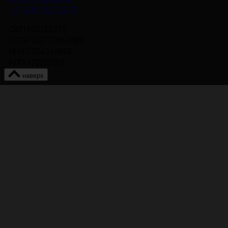
+7 (495) 937-6170
ОКП 000122275
ОГРН 1027700418811
ИНН 7704241848
КПП 772501001
наверх