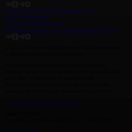
Контакты
Об НМГ ДОК
Предложите идею
Новости
Интервью
Рецензии
Обзоры
Анонсы
Снимается кино
Энциклопедия
Проекты НМГ ДОК
DOC.ru — индустриальное медиа о самом значимом
в документальном кино и не только.
Мы рассказываем о киноиндустрии в целом,
предоставляя трибуну всему профессиональному
цеху. Мы — комьюнити, объединяющее
производителей, кинокритиков, прокатчиков,
лидеров фестивального движения и зрителей.
Политика Конфиденциальности
115093, Россия,
г. Москва, Партийный переулок, д. 1, корп. 57, стр. 3
info@nmgdoc.ru