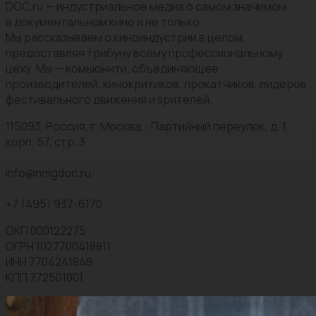
DOC.ru — индустриальное медиа о самом значимом
в документальном кино и не только.
Мы рассказываем о киноиндустрии в целом,
предоставляя трибуну всему профессиональному
цеху. Мы — комьюнити, объединяющее
производителей, кинокритиков, прокатчиков, лидеров
фестивального движения и зрителей.
115093, Россия, г. Москва, Партийный переулок, д. 1,
корп. 57, стр. 3
info@nmgdoc.ru
+7 (495) 937-6170
ОКП 000122275
ОГРН 1027700418811
ИНН 7704241848
КПП 772501001