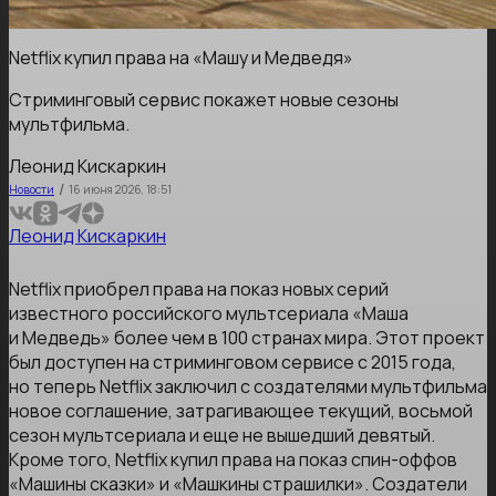
Netflix купил права на «Машу и Медведя»
Стриминговый сервис покажет новые сезоны
мультфильма.
Леонид Кискаркин
/
Новости
16 июня 2026, 18:51
Леонид Кискаркин
Netflix приобрел права на показ новых серий
известного российского мультсериала «Маша
и Медведь» более чем в 100 странах мира. Этот проект
был доступен на стриминговом сервисе с 2015 года,
но теперь Netflix заключил с создателями мультфильма
новое соглашение, затрагивающее текущий, восьмой
сезон мультсериала и еще не вышедший девятый.
Кроме того, Netflix купил права на показ спин-оффов
«Машины сказки» и «Машкины страшилки». Создатели