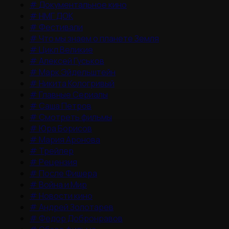
#
Документальное кино
#
НМГ ДОК
#
Фестивали
#
Что мы знаем о планете Земля
#
Цикл Великие
#
Алексей Гуськов
#
Марк Эйдельштейн
#
Никита Кологривый
#
Главные Сериалы
#
Саша Петров
#
Смотреть фильмы
#
Юра Борисов
#
Мария Аронова
#
Трейлер
#
Рецензия
#
После Фишера
#
Война и Мир
#
Новости кино
#
Андрей Золотарев
#
Федор Добронравов