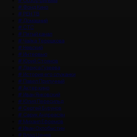
#
Обзор фильма
#
Фонд Кино
#
РЕН ТВ
#
Домашний
#
СТС
#
Пятый канал
#
Чайка Терешкова
#
Невский
#
Интервью
#
Юрий Стоянов
#
Лариса Гузеева
#
История его служанки
#
Павел Прилучный
#
Актер кино
#
Иван Янковский
#
Юлия Пересильд
#
Сергей Бурунов
#
Сарик Андреасян
#
Михаил Ефремов
#
Иван Охлобыстин
#
Влад Ценев