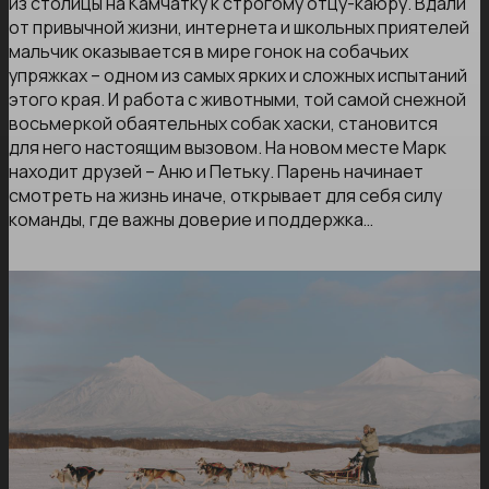
из столицы на Камчатку к строгому отцу-каюру. Вдали
от привычной жизни, интернета и школьных приятелей
мальчик оказывается в мире гонок на собачьих
упряжках – одном из самых ярких и сложных испытаний
этого края. И работа с животными, той самой снежной
восьмеркой обаятельных собак хаски, становится
для него настоящим вызовом. На новом месте Марк
находит друзей – Аню и Петьку. Парень начинает
смотреть на жизнь иначе, открывает для себя силу
команды, где важны доверие и поддержка…