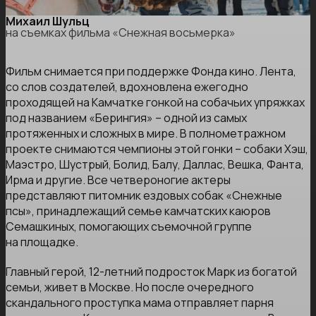
Михаил Шульц
на съемках фильма «Снежная восьмерка»
Фильм снимается при поддержке Фонда кино. Лента,
со слов создателей, вдохновлена ежегодно
проходящей на Камчатке гонкой на собачьих упряжках
под названием «Берингия» – одной из самых
протяженных и сложных в мире. В полнометражном
проекте снимаются чемпионы этой гонки – собаки Хэш,
Маэстро, Шустрый, Болид, Балу, Даллас, Вешка, Фанта,
Ирма и другие. Все четвероногие актеры
представляют питомник ездовых собак «Снежные
псы», принадлежащий семье камчатских каюров
Семашкиных, помогающих съемочной группе
на площадке.
Главный герой, 12-летний подросток Марк из богатой
семьи, живет в Москве. Но после очередного
скандального проступка мама отправляет парня