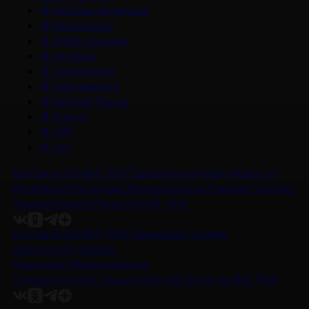
#
Любовь Аксенова
#
Милана Бру
#
Зубастая няня
#
Колобок
#
Смешарики
#
Чебурашка 3
#
Матвей Лыков
#
Холод
#
НМГ
#
док
Контакты
Об НМГ ДОК
Предложите идею
Новости
Интервью
Рецензии
Обзоры
Анонсы
Снимается кино
Энциклопедия
Проекты НМГ ДОК
Контакты
Об НМГ ДОК
Предложите идею
Новости
Интервью
Рецензии
Обзоры
Анонсы
Снимается кино
Энциклопедия
Проекты НМГ ДОК