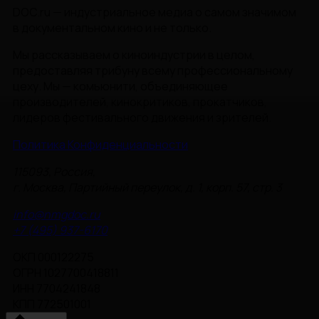
DOC.ru — индустриальное медиа о самом значимом
в документальном кино и не только.
Мы рассказываем о киноиндустрии в целом,
предоставляя трибуну всему профессиональному
цеху. Мы — комьюнити, объединяющее
производителей, кинокритиков, прокатчиков,
лидеров фестивального движения и зрителей.
Политика Конфиденциальности
115093, Россия,
г. Москва, Партийный переулок, д. 1, корп. 57, стр. 3
info@nmgdoc.ru
+7 (495) 937-6170
ОКП 000122275
ОГРН 1027700418811
ИНН 7704241848
КПП 772501001