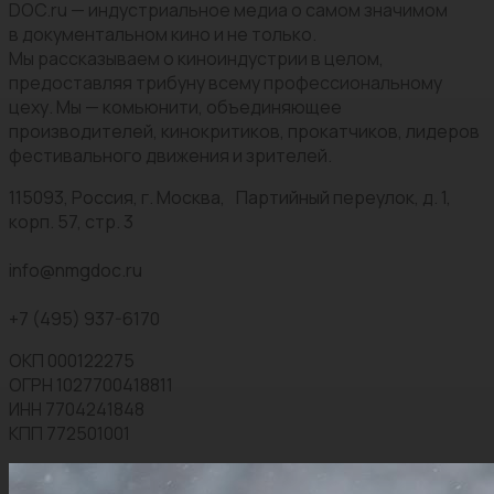
DOC.ru — индустриальное медиа о самом значимом
в документальном кино и не только.
Мы рассказываем о киноиндустрии в целом,
предоставляя трибуну всему профессиональному
цеху. Мы — комьюнити, объединяющее
производителей, кинокритиков, прокатчиков, лидеров
фестивального движения и зрителей.
115093, Россия, г. Москва, Партийный переулок, д. 1,
корп. 57, стр. 3
info@nmgdoc.ru
+7 (495) 937-6170
ОКП 000122275
ОГРН 1027700418811
ИНН 7704241848
КПП 772501001