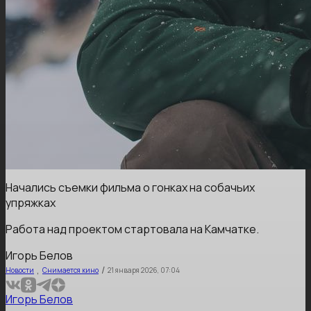
Начались съемки фильма о гонках на собачьих
упряжках
Работа над проектом стартовала на Камчатке.
Игорь Белов
,
/
Новости
Снимается кино
21 января 2026, 07:04
Игорь Белов