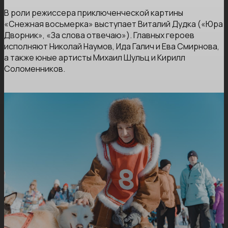
В роли режиссера приключенческой картины
«Снежная восьмерка» выступает Виталий Дудка («Юра
Дворник», «За слова отвечаю»). Главных героев
исполняют Николай Наумов, Ида Галич и Ева Смирнова,
а также юные артисты Михаил Шульц и Кирилл
Соломенников.