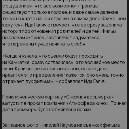
с ощущением, что все возможно: «Границы
существуют только в голове, и даже самые далекие
точки на карте нашей страны на самом деле ближе, чем
кажутся». Ида Галич отмечает, что ее сразу зацепила
история про отношения родителей и детей. Фильм,
по словам актрисы, заставляет задуматься,
что перемены лучше начинать с себя.
«Когда я узнала, что съемки будут проходить
на Камчатке, сразу согласилась: это волшебное место
силы. Край встретил нас циклоном, но мне даже
нравится это преодоление: кажется, оно очень точно
отражает дух фильма», – добавляет Ида Галич.
Приключенческую картину «Снежная восьмерка»
выпустит в прокат компания «Атмосфера кино». Точная
дата премьеры будет объявлена позже.
Заглавное фото: Николай Наумов на съемках фильма