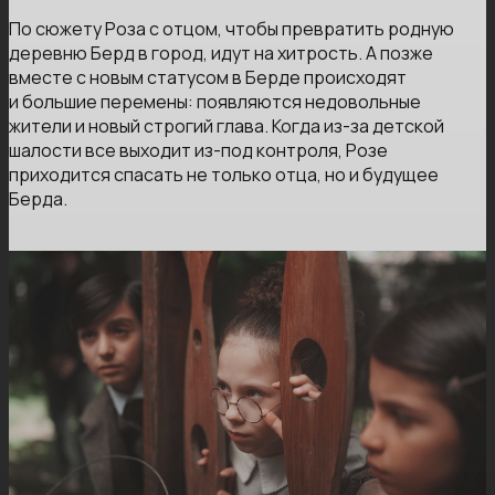
По сюжету Роза с отцом, чтобы превратить родную
деревню Берд в город, идут на хитрость. А позже
вместе с новым статусом в Берде происходят
и большие перемены: появляются недовольные
жители и новый строгий глава. Когда из-за детской
шалости все выходит из-под контроля, Розе
приходится спасать не только отца, но и будущее
Берда.