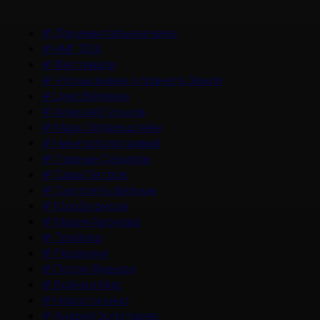
#
Документальное кино
#
НМГ ДОК
#
Фестивали
#
Что мы знаем о планете Земля
#
Цикл Великие
#
Алексей Гуськов
#
Марк Эйдельштейн
#
Никита Кологривый
#
Главные Сериалы
#
Саша Петров
#
Смотреть фильмы
#
Юра Борисов
#
Мария Аронова
#
Трейлер
#
Рецензия
#
После Фишера
#
Война и Мир
#
Новости кино
#
Андрей Золотарев