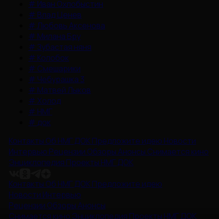
#
Иван Охлобыстин
#
Влад Ценев
#
Любовь Аксенова
#
Милана Бру
#
Зубастая няня
#
Колобок
#
Смешарики
#
Чебурашка 3
#
Матвей Лыков
#
Холод
#
НМГ
#
док
Контакты
Об НМГ ДОК
Предложите идею
Новости
Интервью
Рецензии
Обзоры
Анонсы
Снимается кино
Энциклопедия
Проекты НМГ ДОК
Контакты
Об НМГ ДОК
Предложите идею
Новости
Интервью
Рецензии
Обзоры
Анонсы
Снимается кино
Энциклопедия
Проекты НМГ ДОК