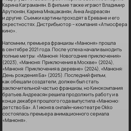
Карина Каграманян. В фильме также играют Владимир
Арутюнян, Карина Мнацаканян, Анна Андреасян
и другие. Съемки картины проходят в Ереване и его
окрестностях. Дистрибьютор – компания «Атмосфера
кино».
Напомним, премьера франшизы «Манюня» прошла
в сентябре 2021 года. После успеха начали выходить
полные метры: «Манюня: Новогодние приключения»
(2023), «Манюня: Приключения в Москве» (2024),
«Манюня: Приключения в деревне» (2024), «Манюня:
День рождения Ба» (2025). Последний фильм,
как обещали создатели, должен был стать
заключительной частью франшизы, но Кинокомпания
братьев Андреасян решила продолжить работу и в
конце декабря прошлого года выпустила «Манюню:
детство Ба». А 1 июня в онлайн-кинотеатре Okko
состоялась премьера анимационного сериала
«Манюня».