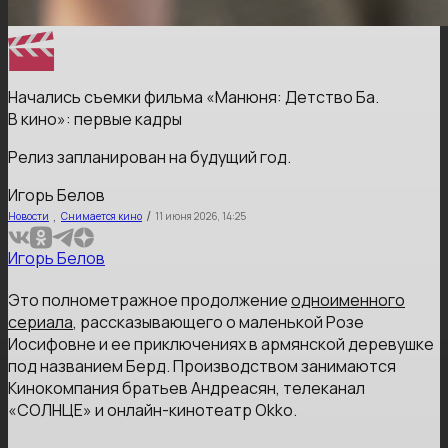
Начались съемки фильма «Манюня: Детство Ба.
В кино»: первые кадры
Релиз запланирован на будущий год.
Игорь Белов
,
/
Новости
Снимается кино
11 июня 2026, 14:25
Игорь Белов
Это полнометражное продолжение
одноименного
сериала
, рассказывающего о маленькой Розе
Иосифовне и ее приключениях в армянской деревушке
под названием Берд. Производством занимаются
Кинокомпания братьев Андреасян, телеканал
«СОЛНЦЕ» и онлайн-кинотеатр Okko.