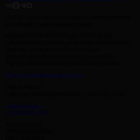
DOC.ru — индустриальное медиа о самом значимом
в документальном кино и не только.
Мы рассказываем о киноиндустрии в целом,
предоставляя трибуну всему профессиональному
цеху. Мы — комьюнити, объединяющее
производителей, кинокритиков, прокатчиков,
лидеров фестивального движения и зрителей.
Политика Конфиденциальности
115093, Россия,
г. Москва, Партийный переулок, д. 1, корп. 57, стр. 3
info@nmgdoc.ru
+7 (495) 937-6170
ОКП 000122275
ОГРН 1027700418811
ИНН 7704241848