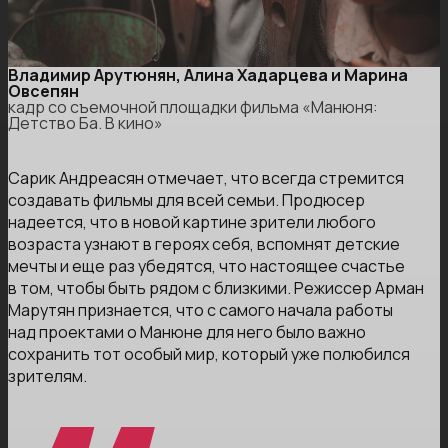
Владимир Арутюнян, Алина Хадарцева и Марина
Овсепян
кадр со съемочной площадки фильма «Манюня:
Детство Ба. В кино»
Сарик Андреасян отмечает, что всегда стремится
создавать фильмы для всей семьи. Продюсер
надеется, что в новой картине зрители любого
возраста узнают в героях себя, вспомнят детские
мечты и еще раз убедятся, что настоящее счастье
в том, чтобы быть рядом с близкими. Режиссер Арман
Марутян признается, что с самого начала работы
над проектами о Манюне для него было важно
сохранить тот особый мир, который уже полюбился
зрителям.