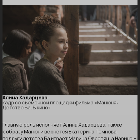
Алина Хадарцева
кадр со съемочной площадки фильма «Манюня:
Детство Ба. В кино»
Главную роль исполняет Алина Хадарцева, также
к образу Манюни вернется Екатерина Темнова,
подругу детства Ба играет Марина Овсепян, а Наринэ –