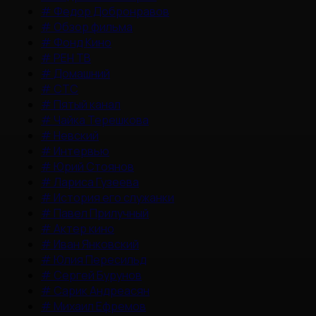
#
Федор Добронравов
#
Обзор фильма
#
Фонд Кино
#
РЕН ТВ
#
Домашний
#
СТС
#
Пятый канал
#
Чайка Терешкова
#
Невский
#
Интервью
#
Юрий Стоянов
#
Лариса Гузеева
#
История его служанки
#
Павел Прилучный
#
Актер кино
#
Иван Янковский
#
Юлия Пересильд
#
Сергей Бурунов
#
Сарик Андреасян
#
Михаил Ефремов