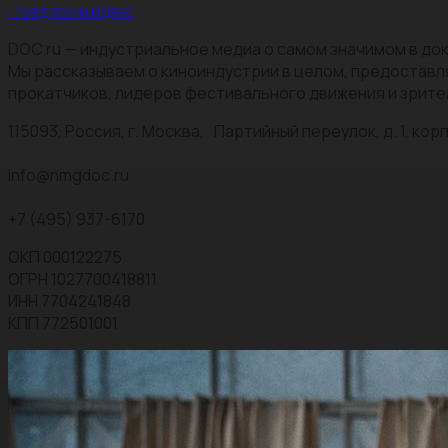
Предложи идею
DOC.ru — индустриальное медиа о самом значимом в док
Мы рассказываем о киноиндустрии в целом, предоставл
прокатчиков, лидеров фестивального движения и зрите
115093, Россия, г. Москва, Партийный переулок, д. 1, корп.
info@nmgdoc.ru
+7 (495) 937-6170
ОКП 000122275
ОГРН 1027700418811
ИНН 7704241848
КПП 772501001