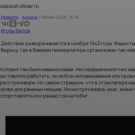
радской области.
Новости
,
Анонсы
/
08 мая 2026, 15:18
Игорь Белов
Действие разворачивается в ноябре 1943 года. Фашисты
Вырицу, где в бывшем пионерлагере организован так на
Условия там были невыносимые. Несовершеннолетних мал
заставляли работать, за любое неповиновение или прови
расстреливали. Но самое страшное, что в этом лагере м
крови для раненых немцев. Несмотря на весь ужас, юные 
сопротивляться и решаются на побег.