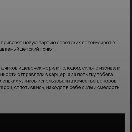
 привозят новую партию советских детей-сирот в
зываемый детский приют.
ьчиков и девочек морили голодом, сильно избивали,
нности отправляли в карцер, а за попытку побега
аленьких узников использовали в качестве доноров
герои, сплотившись, находят в себе силы и смелость