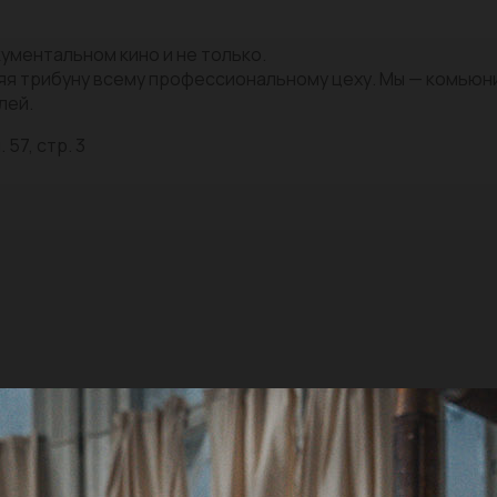
ументальном кино и не только.
яя трибуну всему профессиональному цеху. Мы — комью
лей.
 57, стр. 3