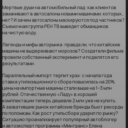
Мертвые души на автомобильный лад: как клиентов
заманивают в автосалоны новыми машинами, которых…
нет? И зачем автосалоны маскируются под частников?
Съемочная группа РЕН ТВ выведет обманщиков
на чистую воду.
Легенды и мифы авторынка: правда ли, что китайские
машины не выдерживают морозов? Создатели фильма
провели собственный эксперимент и поделятся его
результатами.
Параллельный импорт терпит крах: с начала года
ставка утилизационного сбора повысилась на 20%,
цены на импортные машины стали выше на 1–3 млн
рублей. Отечественную «Ладу» в хорошей
комплектации теперь дешевле 2 млн уже не купить.
А захватившие рынок китайские бренды бьют рекорды
по поломкам. Как рост утильсбора ударил по рынку?
Ситуацию проанализирует популярный автоблогер
и автоэксперт программы «Минтранс» Елена