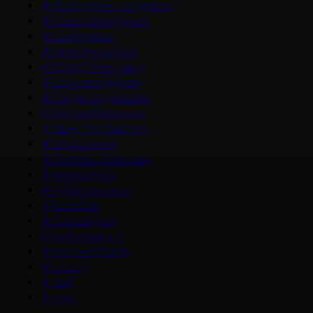
#
История его служанки
#
Павел Прилучный
#
Актер кино
#
Иван Янковский
#
Юлия Пересильд
#
Сергей Бурунов
#
Сарик Андреасян
#
Михаил Ефремов
#
Иван Охлобыстин
#
Влад Ценев
#
Любовь Аксенова
#
Милана Бру
#
Зубастая няня
#
Колобок
#
Смешарики
#
Чебурашка 3
#
Матвей Лыков
#
Холод
#
НМГ
#
док