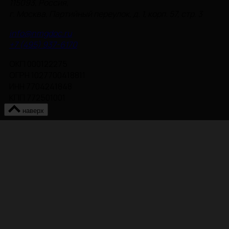
115093, Россия,
г. Москва, Партийный переулок, д. 1, корп. 57, стр. 3
info@nmgdoc.ru
+7 (495) 937-6170
ОКП 000122275
ОГРН 1027700418811
ИНН 7704241848
КПП 772501001
наверх