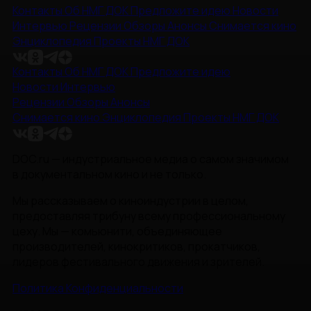
Контакты
Об НМГ ДОК
Предложите идею
Новости
Интервью
Рецензии
Обзоры
Анонсы
Снимается кино
Энциклопедия
Проекты НМГ ДОК
Контакты
Об НМГ ДОК
Предложите идею
Новости
Интервью
Рецензии
Обзоры
Анонсы
Снимается кино
Энциклопедия
Проекты НМГ ДОК
DOC.ru — индустриальное медиа о самом значимом
в документальном кино и не только.
Мы рассказываем о киноиндустрии в целом,
предоставляя трибуну всему профессиональному
цеху. Мы — комьюнити, объединяющее
производителей, кинокритиков, прокатчиков,
лидеров фестивального движения и зрителей.
Политика Конфиденциальности