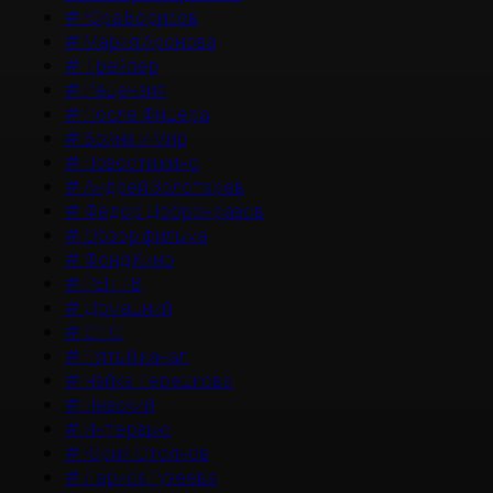
#
Юра Борисов
#
Мария Аронова
#
Трейлер
#
Рецензия
#
После Фишера
#
Война и Мир
#
Новости кино
#
Андрей Золотарев
#
Федор Добронравов
#
Обзор фильма
#
Фонд Кино
#
РЕН ТВ
#
Домашний
#
СТС
#
Пятый канал
#
Чайка Терешкова
#
Невский
#
Интервью
#
Юрий Стоянов
#
Лариса Гузеева