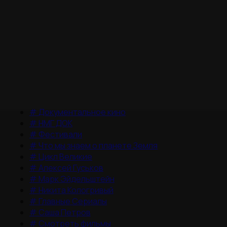
#
Документальное кино
#
НМГ ДОК
#
Фестивали
#
Что мы знаем о планете Земля
#
Цикл Великие
#
Алексей Гуськов
#
Марк Эйдельштейн
#
Никита Кологривый
#
Главные Сериалы
#
Саша Петров
#
Смотреть фильмы