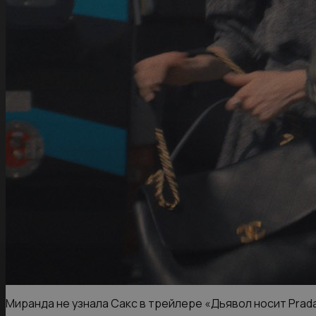
Миранда не узнала Сакс в трейлере «Дьявол носит Prad