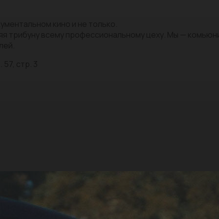
ументальном кино и не только.
яя трибуну всему профессиональному цеху. Мы — комью
лей.
 57, стр. 3