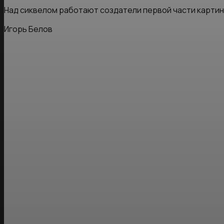
Над сиквелом работают создатели первой части картин
Игорь Белов