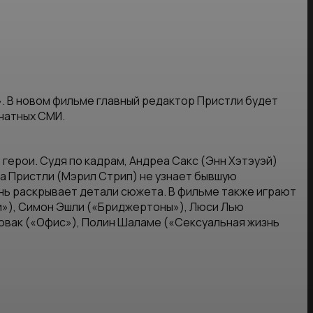
. В новом фильме главный редактор Пристли будет
ечатных СМИ.
герои. Судя по кадрам, Андреа Сакс (Энн Хэтэуэй)
а Пристли (Мэрил Стрип) не узнает бывшую
ень раскрывает детали сюжета. В фильме также играют
и»), Симон Эшли («Бриджертоны»), Люси Лью
овак («Офис»), Полин Шаламе («Сексуальная жизнь