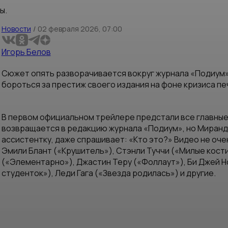
ы.
Новости
/
02 февраля 2026, 07:00
Игорь Белов
Сюжет опять разворачивается вокруг журнала «Подиум»
бороться за престиж своего издания на фоне кризиса п
В первом официальном трейлере предстали все главные 
возвращается в редакцию журнала «Подиум», но Миранд
ассистентку, даже спрашивает: «Кто это?» Видео не оч
Эмили Блант («Крушитель»), Стэнли Туччи («Милые кост
(«Элементарно»), Джастин Теру («Фоллаут»), Би Джей Н
студенток»), Леди Гага («Звезда родилась») и другие.