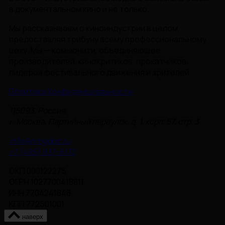
в документальном кино и не только.
Мы рассказываем о киноиндустрии в целом,
предоставляя трибуну всему профессиональному
цеху. Мы — комьюнити, объединяющее
производителей, кинокритиков, прокатчиков,
лидеров фестивального движения и зрителей.
Политика Конфиденциальности
115093, Россия,
г. Москва, Партийный переулок, д. 1, корп. 57, стр. 3
info@nmgdoc.ru
+7 (495) 937-6170
ОКП 000122275
ОГРН 1027700418811
ИНН 7704241848
КПП 772501001
наверх