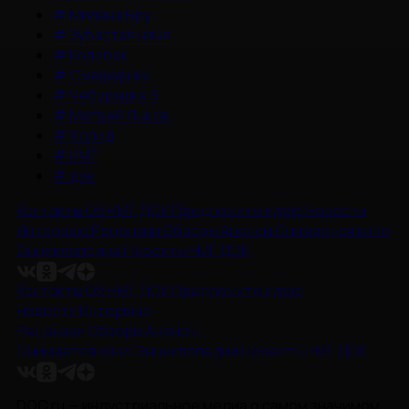
#
Милана Бру
#
Зубастая няня
#
Колобок
#
Смешарики
#
Чебурашка 3
#
Матвей Лыков
#
Холод
#
НМГ
#
док
Контакты
Об НМГ ДОК
Предложите идею
Новости
Интервью
Рецензии
Обзоры
Анонсы
Снимается кино
Энциклопедия
Проекты НМГ ДОК
Контакты
Об НМГ ДОК
Предложите идею
Новости
Интервью
Рецензии
Обзоры
Анонсы
Снимается кино
Энциклопедия
Проекты НМГ ДОК
DOC.ru — индустриальное медиа о самом значимом