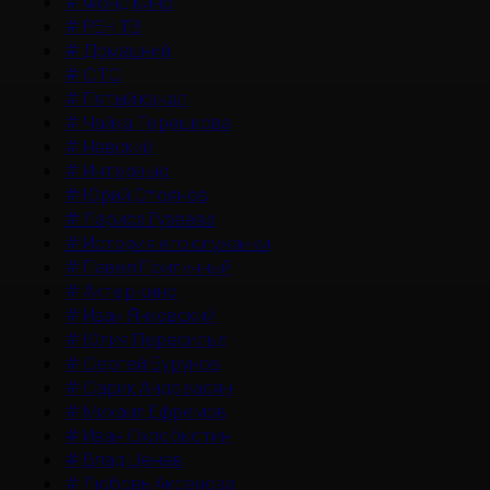
#
Фонд Кино
#
РЕН ТВ
#
Домашний
#
СТС
#
Пятый канал
#
Чайка Терешкова
#
Невский
#
Интервью
#
Юрий Стоянов
#
Лариса Гузеева
#
История его служанки
#
Павел Прилучный
#
Актер кино
#
Иван Янковский
#
Юлия Пересильд
#
Сергей Бурунов
#
Сарик Андреасян
#
Михаил Ефремов
#
Иван Охлобыстин
#
Влад Ценев
#
Любовь Аксенова