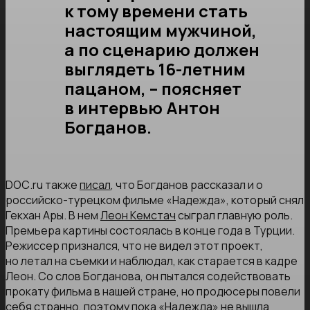
к тому времени стать
настоящим мужчиной,
а по сценарию должен
выглядеть 16-летним
пацаном, – поясняет
в интервью Антон
Богданов.
DОС.ru также
писал
, что Богданов рассказал и о
российско-турецком фильме «Надежда», который снял
Гекхан Ары. В нем
Леон Кемстач
сыграл главную роль.
Премьера картины состоялась в конце года в Турции.
Режиссер признался, что не видел этот проект,
но летал на съемки и наблюдал, как старается в кадре
Леон. Со слов Богданова, он пытался содействовать
прокату фильма в нашей стране, но продюсеры повели
себя странно, поэтому пока «Надежда» не вышла