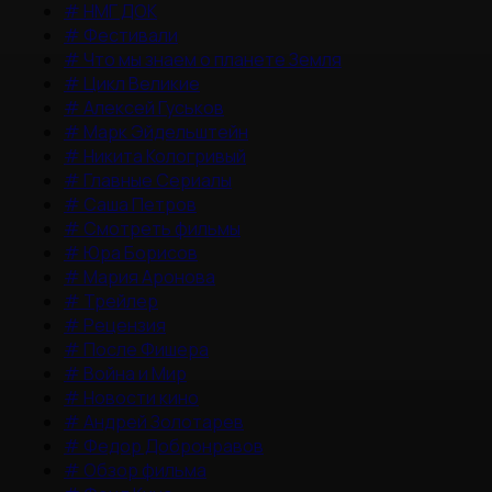
#
НМГ ДОК
#
Фестивали
#
Что мы знаем о планете Земля
#
Цикл Великие
#
Алексей Гуськов
#
Марк Эйдельштейн
#
Никита Кологривый
#
Главные Сериалы
#
Саша Петров
#
Смотреть фильмы
#
Юра Борисов
#
Мария Аронова
#
Трейлер
#
Рецензия
#
После Фишера
#
Война и Мир
#
Новости кино
#
Андрей Золотарев
#
Федор Добронравов
#
Обзор фильма