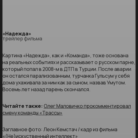
«Надежда»
трейлер фильма
Картина «Надежда», как и «Команда», тоже основана
на реальных событиях и рассказывает о русском парне,
который попал в 2008-м в ДТП в Турции. После аварии
он остался парализованным, турчанка Гульсум у себя
дома ухаживала за ним как за сыном, назвав Умутом.
Восемь лет назад парень скончался.
Читайте также:
Олег Маловичко прокомментировал
смену команды «Трассы»
Заглавное фото: Леон Кемстач / кадр из фильма
«(Не)искуственный интеллект»