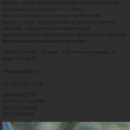
DOC.ru — индустриальное медиа о самом значимом
в документальном кино и не только.
Мы рассказываем о киноиндустрии в целом,
предоставляя трибуну всему профессиональному
цеху. Мы — комьюнити, объединяющее
производителей, кинокритиков, прокатчиков, лидеров
фестивального движения и зрителей.
115093, Россия, г. Москва, Партийный переулок, д. 1,
корп. 57, стр. 3
info@nmgdoc.ru
+7 (495) 937-6170
ОКП 000122275
ОГРН 1027700418811
ИНН 7704241848
КПП 772501001