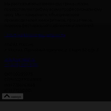
Мы рассказываем о киноиндустрии в целом,
предоставляя трибуну всему профессиональному
цеху. Мы — комьюнити, объединяющее
производителей, кинокритиков, прокатчиков,
лидеров фестивального движения и зрителей.
Политика Конфиденциальности
115093, Россия,
г. Москва, Партийный переулок, д. 1, корп. 57, стр. 3
info@nmgdoc.ru
+7 (495) 937-6170
ОКП 000122275
ОГРН 1027700418811
ИНН 7704241848
КПП 772501001
наверх