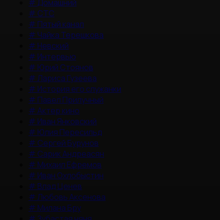
#
Домашний
#
СТС
#
Пятый канал
#
Чайка Терешкова
#
Невский
#
Интервью
#
Юрий Стоянов
#
Лариса Гузеева
#
История его служанки
#
Павел Прилучный
#
Актер кино
#
Иван Янковский
#
Юлия Пересильд
#
Сергей Бурунов
#
Сарик Андреасян
#
Михаил Ефремов
#
Иван Охлобыстин
#
Влад Ценев
#
Любовь Аксенова
#
Милана Бру
#
Зубастая няня