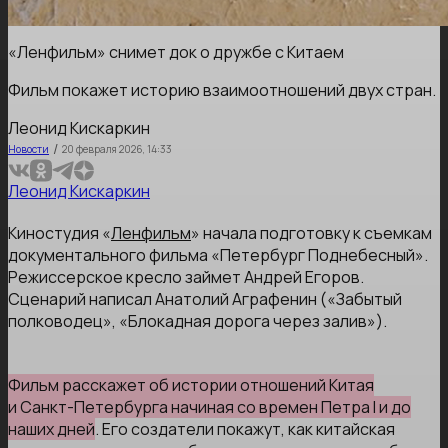
«Ленфильм» снимет док о дружбе с Китаем
Фильм покажет историю взаимоотношений двух стран.
Леонид Кискаркин
/
Новости
20 февраля 2026, 14:33
Леонид Кискаркин
Киностудия «
Ленфильм
» начала подготовку к съемкам
документального фильма «Петербург Поднебесный».
Режиссерское кресло займет Андрей Егоров.
Сценарий написал Анатолий Аграфенин («Забытый
полководец», «Блокадная дорога через залив»).
Фильм расскажет об истории отношений Китая
и Санкт-Петербурга начиная со времен Петра I и до
наших дней
. Его создатели покажут, как китайская