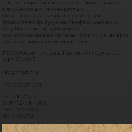
DOC.ru — индустриальное медиа о самом значимом
в документальном кино и не только.
Мы рассказываем о киноиндустрии в целом,
предоставляя трибуну всему профессиональному
цеху. Мы — комьюнити, объединяющее
производителей, кинокритиков, прокатчиков, лидеров
фестивального движения и зрителей.
115093, Россия, г. Москва, Партийный переулок, д. 1,
корп. 57, стр. 3
info@nmgdoc.ru
+7 (495) 937-6170
ОКП 000122275
ОГРН 1027700418811
ИНН 7704241848
КПП 772501001