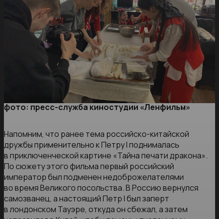
фото: пресс-служба киностудии «Ленфильм»
Напомним, что ранее тема российско-китайской
дружбы применительно к Петру I поднималась
в приключенческой картине «Тайна печати дракона».
По сюжету этого фильма первый российский
император был подменен недоброжелателями
во время Великого посольства. В Россию вернулся
самозванец, а настоящий Петр I был заперт
в лондонском Тауэре, откуда он сбежал, а затем