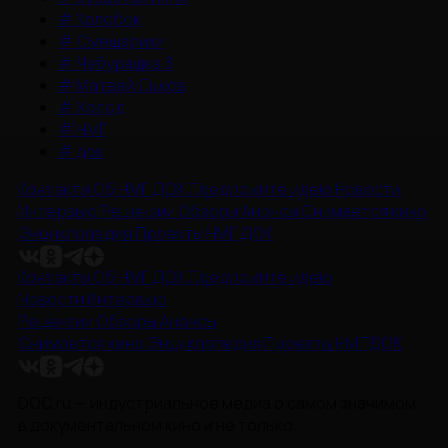
#
Колобок
#
Смешарики
#
Чебурашка 3
#
Матвей Лыков
#
Холод
#
НМГ
#
док
Контакты
Об НМГ ДОК
Предложите идею
Новости
Интервью
Рецензии
Обзоры
Анонсы
Снимается кино
Энциклопедия
Проекты НМГ ДОК
Контакты
Об НМГ ДОК
Предложите идею
Новости
Интервью
Рецензии
Обзоры
Анонсы
Снимается кино
Энциклопедия
Проекты НМГ ДОК
DOC.ru — индустриальное медиа о самом значимом
в документальном кино и не только.