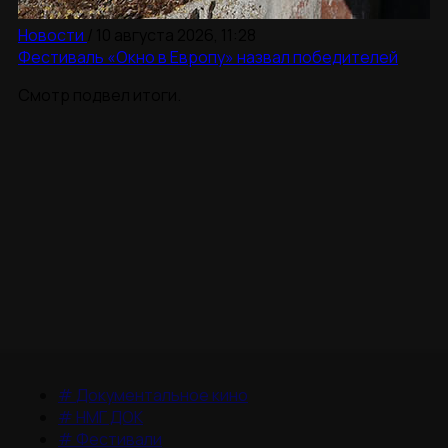
Новости
/
10 августа 2026, 11:28
Фестиваль «Окно в Европу» назвал победителей
Смотр подвел итоги.
#
Документальное кино
#
НМГ ДОК
#
Фестивали