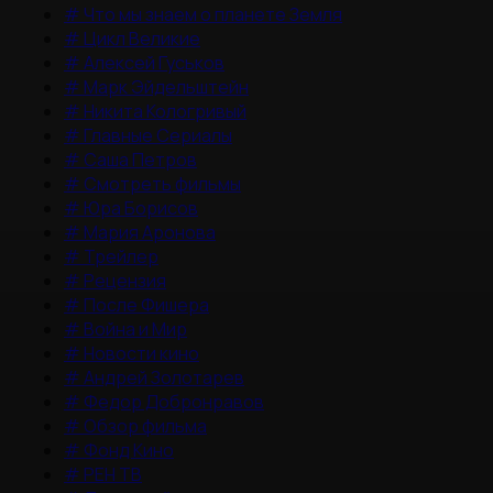
#
Что мы знаем о планете Земля
#
Цикл Великие
#
Алексей Гуськов
#
Марк Эйдельштейн
#
Никита Кологривый
#
Главные Сериалы
#
Саша Петров
#
Смотреть фильмы
#
Юра Борисов
#
Мария Аронова
#
Трейлер
#
Рецензия
#
После Фишера
#
Война и Мир
#
Новости кино
#
Андрей Золотарев
#
Федор Добронравов
#
Обзор фильма
#
Фонд Кино
#
РЕН ТВ